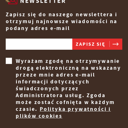
NEWSLETTER
przetwarzane w formie zanonimizowanej.
Promocyjne pliki cookies służą do
Więcej
Wyrażenie zgody na analityczne pliki cookies
prezentowania Ci naszych komunikatów na
Zapisz się do naszego newslettera i
gwarantuje dostępność wszystkich
podstawie analizy Twoich upodobań oraz
otrzymuj najnowsze wiadomości na
funkcjonalności.
Twoich zwyczajów dotyczących przeglądanej
podany adres e-mail
witryny internetowej. Treści promocyjne
mogą pojawić się na stronach podmiotów
trzecich lub firm będących naszymi
partnerami oraz innych dostawców usług.
Firmy te działają w charakterze pośredników
prezentujących nasze treści w postaci
Wyrażam zgodę na otrzymywanie
wiadomości, ofert, komunikatów mediów
drogą elektroniczną na wskazany
społecznościowych.
przeze mnie adres e-mail
informacji dotyczących
świadczonych przez
Administratora usług. Zgoda
może zostać cofnięta w każdym
czasie.
Polityka prywatności i
plików cookies