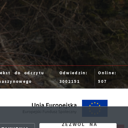
 w
w
Tekst do odczytu
Odwiedzin:
Online:
maszynowego
3002151
507
,
ZEZWÓL NA