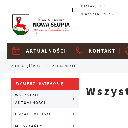
Przejdź do menu.
Przejdź do wyszukiwarki.
Przejdź do treści.
Przejdź do ustawień wielkości czcionki.
Włącz wersję kontrastową strony.
Piątek, 07
sierpnia 2026
AKTUALNOŚCI
KONTAKT
Strona główna
Aktualności
WYBIERZ KATEGORIĘ
Wszys
WSZYSTKIE
AKTUALNOŚCI
URZĄD MIEJSKI
MIESZKAŃCY