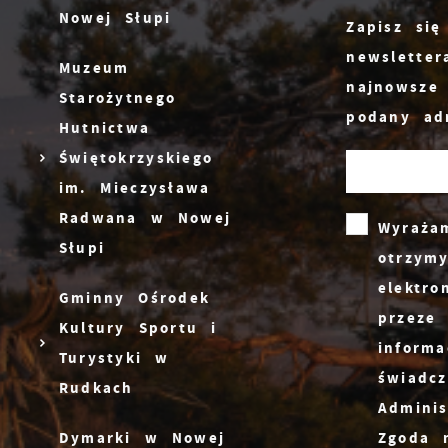
Nowej Słupi
Zapisz si
newsletter
Muzeum
najnowsze
Starożytnego
podany ad
Hutnictwa
S
Świętokrzyskiego
c
m
im. Mieczysława
Radwana w Nowej
Wyraża
Słupi
otrzym
N
elektr
Gminny Ośrodek
N
przeze
Kultury Sportu i
f
informa
Turystyki w
k
świadc
Rudkach
Adminis
P
W
d
Zgoda 
Dymarki w Nowej