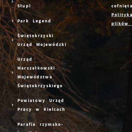
p
cofnię
Słupi
f
F
Polityk
k
T
Park Legend
plików 
z
p
Świętokrzyski
p
Urząd Wojewódzki
Z
C
D
W
Urząd
k
Marszałkowski
p
Województwa
p
A
p
Świętokrzyskiego
A
w
d
Powiatowy Urząd
Pracy w Kielcach
C
W
z
Parafia rzymsko-
o
w
R