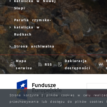
katolicka w Nowej
i
D
Słupi
u
n
f
n
Parafia rzymsko-
p
katolicka w
f
P
W
Rudkach
n
u
Strona archiwalna
p
m
f
Mapa
Deklaracja
RSS
u
serwisu
dostępności
p
k
Strona korzysta z plików cookies w celu realizac
przechowywania lub dostępu do plików cookies kl