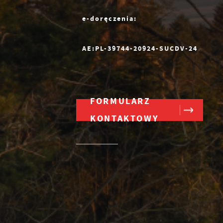
e-doręczenia:
j
AE:PL-39744-20924-SUCDV-24
FORMULARZ
KONTAKTOWY
w
y