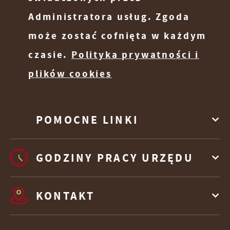
funkcjonalności.
Twoich zwyczajów dotyczących przeglądanej
Administratora usług. Zgoda
witryny internetowej. Treści promocyjne
mogą pojawić się na stronach podmiotów
może zostać cofnięta w każdym
trzecich lub firm będących naszymi
czasie.
Polityka prywatności i
partnerami oraz innych dostawców usług.
plików cookies
Firmy te działają w charakterze pośredników
prezentujących nasze treści w postaci
wiadomości, ofert, komunikatów mediów
POMOCNE LINKI
społecznościowych.
GODZINY PRACY URZĘDU
KONTAKT