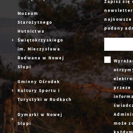
Zapisz się
newsletter
Muzeum
najnowsze
Starożytnego
S
podany adr
c
Hutnictwa
m
Świętokrzyskiego
im. Mieczysława
Radwana w Nowej
Wyraża
N
Słupi
otrzym
N
elektr
Gminny Ośrodek
s
przeze 
o
Kultury Sportu i
inform
Turystyki w Rudkach
P
świadc
W
d
Admini
Dymarki w Nowej
p
może z
Słupi
f
F
każdym