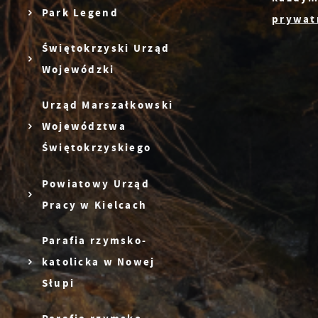
m
T
Park Legend
prywatn
z
p
Świętokrzyski Urząd
p
Wojewódzki
Z
D
W
Urząd Marszałkowski
k
Województwa
d
W
Świętokrzyskiego
A
c
A
s
Powiatowy Urząd
d
Pracy w Kielcach
C
W
Parafia rzymsko-
z
c
katolicka w Nowej
p
R
Słupi
w
D
i
n