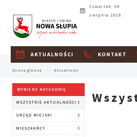
Przejdź do menu.
Przejdź do wyszukiwarki.
Przejdź do treści.
Przejdź do ustawień wielkości czcionki.
Włącz wersję kontrastową strony.
Czwartek, 06
sierpnia 2026
AKTUALNOŚCI
KONTAKT
Strona główna
Aktualności
WYBIERZ KATEGORIĘ
Wszys
WSZYSTKIE AKTUALNOŚCI
URZĄD MIEJSKI
MIESZKAŃCY