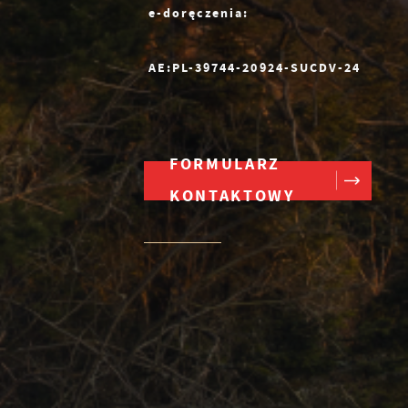
e-doręczenia:
AE:PL-39744-20924-SUCDV-24
FORMULARZ
KONTAKTOWY
z
ne
e