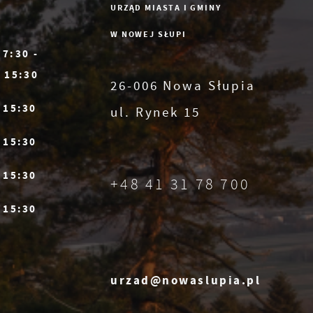
URZĄD MIASTA I GMINY
W NOWEJ SŁUPI
7:30 -
ie
15:30
26-006 Nowa Słupia
- 15:30
ul. Rynek 15
- 15:30
- 15:30
ia
+48 41 31 78 700
 z
- 15:30
urzad@nowaslupia.pl
,