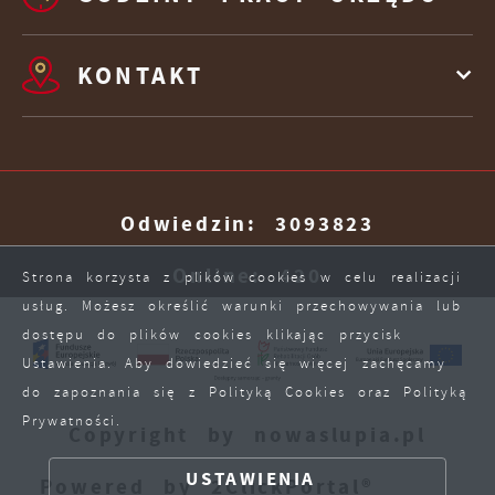
KONTAKT
Odwiedzin: 3093823
Online: 420
Strona korzysta z plików cookies w celu realizacji
usług. Możesz określić warunki przechowywania lub
dostępu do plików cookies klikając przycisk
Ustawienia. Aby dowiedzieć się więcej zachęcamy
do zapoznania się z Polityką Cookies oraz Polityką
Prywatności.
Copyright by nowaslupia.pl
ZAPISZ WYBRANE
USTAWIENIA
Powered by
2ClickPortal®