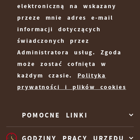
elektroniczną na wskazany
funkcjonalności.
przeglądanej witryny internetowej. Treści
przeze mnie adres e-mail
promocyjne mogą pojawić się na
stronach podmiotów trzecich lub firm
informacji dotyczących
będących naszymi partnerami oraz innych
świadczonych przez
dostawców usług. Firmy te działają w
Administratora usług. Zgoda
charakterze pośredników prezentujących
może zostać cofnięta w
nasze treści w postaci wiadomości,
ofert, komunikatów mediów
każdym czasie.
Polityka
społecznościowych.
prywatności i plików cookies
POMOCNE LINKI
GODZINY PRACY URZĘDU