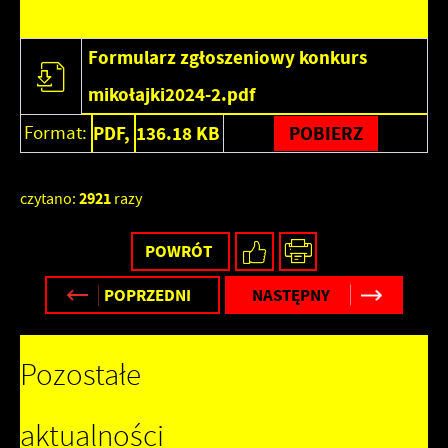
Formularz zgłoszeniowy konkurs
mikołajki2024-2.pdf
Format:
PDF,
136.18 KB
POBIERZ
2921
czytano:
razy
POWRÓT
POPRZEDNI
NASTĘPNY
Pozostałe
aktualności