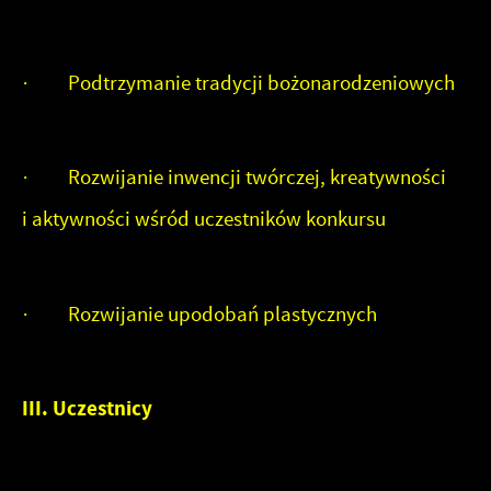
mogą pojawić się na stronach podmiotów trzecich lub firm
będących naszymi partnerami oraz innych dostawców
usług. Firmy te działają w charakterze pośredników
· Podtrzymanie tradycji bożonarodzeniowych
prezentujących nasze treści w postaci wiadomości, ofert,
komunikatów mediów społecznościowych.
· Rozwijanie inwencji twórczej, kreatywności
i aktywności wśród uczestników konkursu
· Rozwijanie upodobań plastycznych
III. Uczestnicy