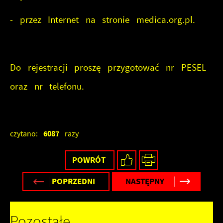
wiadomości, ofert, komunikatów mediów
społecznościowych.
- przez Internet na stronie medica.org.pl.
Do rejestracji proszę przygotować nr PESEL
oraz nr telefonu.
6087
czytano:
razy
POWRÓT
POPRZEDNI
NASTĘPNY
Pozostałe