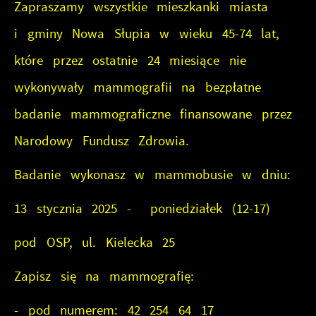
Cookies analityczne pozwalają na uzyskanie
Zapraszamy wszystkie mieszkanki miasta
Więcej
informacji w zakresie wykorzystywania witryny
i gminy Nowa Słupia w wieku 45-74 lat,
internetowej, miejsca oraz częstotliwości, z jaką
które przez ostatnie 24 miesiące nie
Reklamowe
odwiedzane są nasze serwisy www. Dane pozwalają
wykonywały mammografii na bezpłatne
nam na ocenę naszych serwisów internetowych pod
Dzięki reklamowym plikom cookies prezentujemy Ci
względem ich popularności wśród użytkowników.
najciekawsze informacje i aktualności na stronach
badanie mammograficzne finansowane przez
Zgromadzone informacje są przetwarzane w formie
naszych partnerów.
Narodowy Fundusz Zdrowia.
zanonimizowanej. Wyrażenie zgody na analityczne
Promocyjne pliki cookies służą do prezentowania Ci
Więcej
pliki cookies gwarantuje dostępność wszystkich
Badanie wykonasz w mammobusie w dniu:
naszych komunikatów na podstawie analizy Twoich
funkcjonalności.
upodobań oraz Twoich zwyczajów dotyczących
13 stycznia 2025 - poniedziałek (12-17)
przeglądanej witryny internetowej. Treści promocyjne
mogą pojawić się na stronach podmiotów trzecich
pod OSP, ul. Kielecka 25
lub firm będących naszymi partnerami oraz innych
Zapisz się na mammografię:
dostawców usług. Firmy te działają w charakterze
pośredników prezentujących nasze treści w postaci
- pod numerem: 42 254 64 17