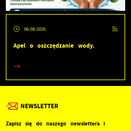
06-08-2026
Apel o oszczędzanie wody.
NEWSLETTER
Zapisz się do naszego newslettera i