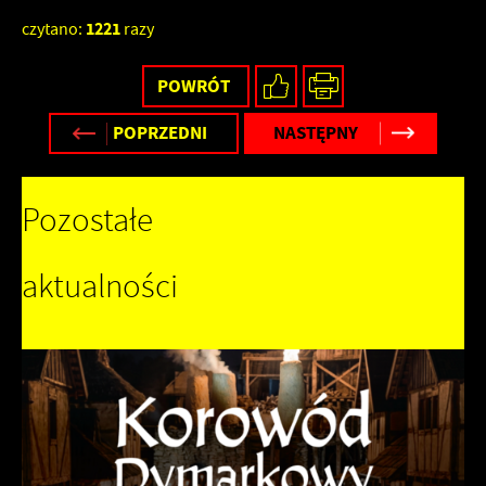
1221
czytano:
razy
POWRÓT
POPRZEDNI
NASTĘPNY
Pozostałe
aktualności