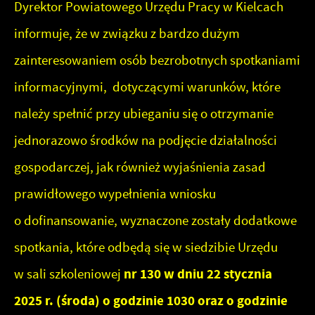
oraz częstotliwości, z jaką odwiedzane są nasze serwisy
Dyrektor Powiatowego Urzędu Pracy w Kielcach
Reklamowe
www. Dane pozwalają nam na ocenę naszych serwisów
informuje, że w związku z bardzo dużym
internetowych pod względem ich popularności wśród
Dzięki reklamowym plikom cookies prezentujemy Ci
zainteresowaniem osób bezrobotnych spotkaniami
użytkowników. Zgromadzone informacje są przetwarzane
najciekawsze informacje i aktualności na stronach naszych
informacyjnymi, dotyczącymi warunków, które
w formie zanonimizowanej. Wyrażenie zgody na
partnerów.
analityczne pliki cookies gwarantuje dostępność
należy spełnić przy ubieganiu się o otrzymanie
Promocyjne pliki cookies służą do prezentowania Ci
Więcej
wszystkich funkcjonalności.
naszych komunikatów na podstawie analizy Twoich
jednorazowo środków na podjęcie działalności
upodobań oraz Twoich zwyczajów dotyczących
gospodarczej, jak również wyjaśnienia zasad
przeglądanej witryny internetowej. Treści promocyjne
prawidłowego wypełnienia wniosku
mogą pojawić się na stronach podmiotów trzecich lub firm
będących naszymi partnerami oraz innych dostawców
o dofinansowanie, wyznaczone zostały dodatkowe
usług. Firmy te działają w charakterze pośredników
spotkania, które odbędą się w siedzibie Urzędu
prezentujących nasze treści w postaci wiadomości, ofert,
w sali szkoleniowej
nr 130 w dniu 22 stycznia
komunikatów mediów społecznościowych.
2025 r. (środa) o godzinie 1030 oraz o godzinie