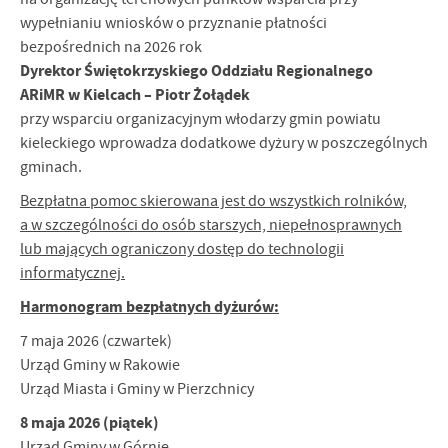
wypełnianiu wniosków o przyznanie płatności
bezpośrednich na 2026 rok
Dyrektor Świętokrzyskiego Oddziału Regionalnego
ARiMR w Kielcach – Piotr Żołądek
przy wsparciu organizacyjnym włodarzy gmin powiatu
kieleckiego wprowadza dodatkowe dyżury w poszczególnych
gminach.
Bezpłatna pomoc skierowana jest do wszystkich rolników,
a w szczególności do osób starszych, niepełnosprawnych
lub mających ograniczony dostęp do technologii
informatycznej.
Harmonogram bezpłatnych dyżurów:
7 maja 2026 (czwartek)
Urząd Gminy w Rakowie
Urząd Miasta i Gminy w Pierzchnicy
8 maja 2026 (piątek)
Urząd Gminy w Górnie