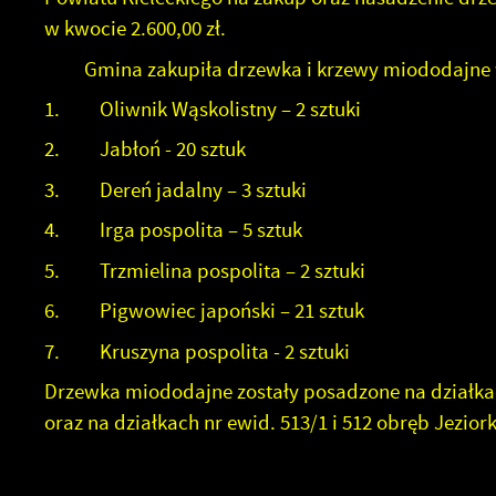
w kwocie 2.600,00 zł.
Gmina zakupiła drzewka i krzewy miododajne w n
1. Oliwnik Wąskolistny – 2 sztuki
2. Jabłoń - 20 sztuk
3. Dereń jadalny – 3 sztuki
4. Irga pospolita – 5 sztuk
5. Trzmielina pospolita – 2 sztuki
6. Pigwowiec japoński – 21 sztuk
7. Kruszyna pospolita - 2 sztuki
Drzewka miododajne zostały posadzone na działkach 
oraz na działkach nr ewid. 513/1 i 512 obręb Jeziork