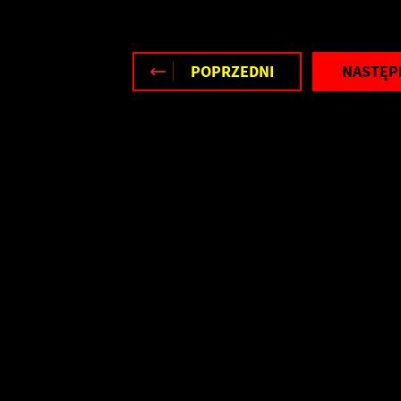
POPRZEDNI
NASTĘP
stawienia
zanujemy Twoją prywatność. Możesz zmienić ustawienia cookies lub
aakceptować je wszystkie. W dowolnym momencie możesz dokonać zmiany
woich ustawień.