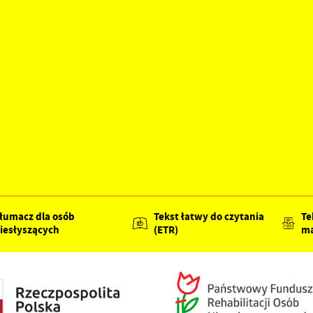
łumacz dla osób
Tekst łatwy do czytania
Te
iesłyszących
(ETR)
ma