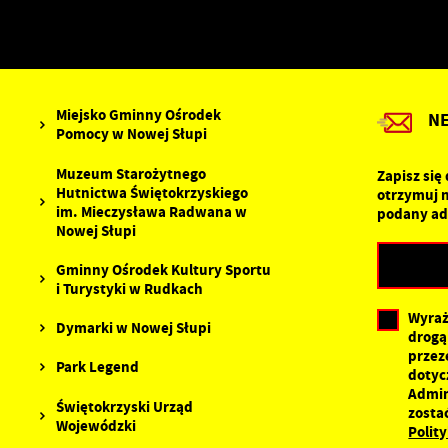
s
Z
R
z
D
f
a
P
W
p
Miejsko Gminny Ośrodek
N
p
Pomocy w Nowej Słupi
s
d
Muzeum Starożytnego
Zapisz się
n
Hutnictwa Świętokrzyskiego
otrzymuj 
s
im. Mieczysława Radwana w
podany ad
Nowej Słupi
Gminny Ośrodek Kultury Sportu
i Turystyki w Rudkach
Wyraż
Dymarki w Nowej Słupi
drogą
przez
Park Legend
dotyc
Admin
Świętokrzyski Urząd
zosta
Wojewódzki
Polit