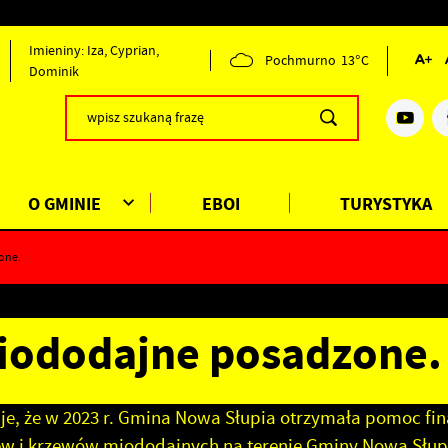
Imieniny: Iza, Cyprian,
Pochmurno
13°C
Dominik
O GMINIE
EBOI
TURYSTYKA
one.
iododajne posadzone.
, że w 2023 r. Gmina Nowa Słupia otrzymała pomoc fi
zew i krzewów miododajnych na terenie Gminy Nowa Słup