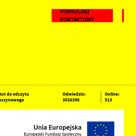
FORMULARZ
KONTAKTOWY
kst do odczytu
Odwiedzin:
Online:
szynowego
3026398
513