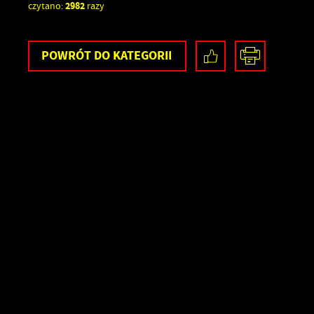
2982
czytano:
razy
POWRÓT
DO KATEGORII
U
S
z
s