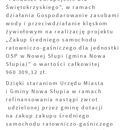
względem ich popularności wśród
aktualności na stronach naszych partnerów.
Świętokrzyskiego”, w ramach
użytkowników. Zgromadzone informacje są
przetwarzane w formie zanonimizowanej.
Promocyjne pliki cookies służą do
działania Gospodarowanie zasobami
Więcej
Wyrażenie zgody na analityczne pliki cookies
prezentowania Ci naszych komunikatów na
wody i przeciwdziałanie klęskom
gwarantuje dostępność wszystkich
podstawie analizy Twoich upodobań oraz
żywiołowym na realizację projektu
funkcjonalności.
Twoich zwyczajów dotyczących przeglądanej
witryny internetowej. Treści promocyjne
„Zakup średniego samochodu
mogą pojawić się na stronach podmiotów
ratowniczo-gaśniczego dla jednostki
trzecich lub firm będących naszymi
OSP w Nowej Słupi (gmina Nowa
partnerami oraz innych dostawców usług.
Firmy te działają w charakterze pośredników
Słupia)” o wartości całkowitej
prezentujących nasze treści w postaci
960 309,12 zł.
wiadomości, ofert, komunikatów mediów
społecznościowych.
Dzięki staraniom Urzędu Miasta
i Gminy Nowa Słupia w ramach
refinansowania nastąpi zwrot
udzielonej przez gminę dotacji
na zakup zakupu średniego
samochodu ratowniczo-gaśniczego