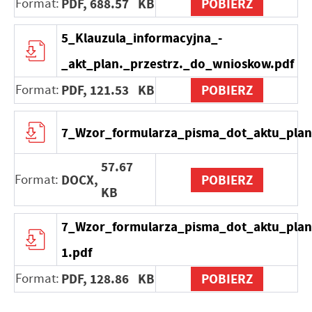
Format:
PDF,
688.57 KB
POBIERZ
5_Klauzula_informacyjna_-
_akt_plan._przestrz._do_wnioskow.pdf
Format:
PDF,
121.53 KB
POBIERZ
7_Wzor_formularza_pisma_dot_aktu_plan
57.67
Format:
DOCX,
POBIERZ
KB
7_Wzor_formularza_pisma_dot_aktu_plan
1.pdf
Format:
PDF,
128.86 KB
POBIERZ