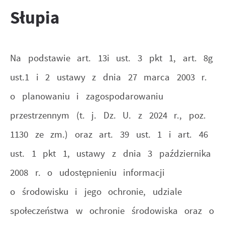
internetowych pod względem ich popularności wśród uż
Słupia
funkcjonalności.
Reklamowe
Dzięki reklamowym plikom cookies prezentujemy Ci najc
Na podstawie art. 13i ust. 3 pkt 1, art. 8g
Promocyjne pliki cookies służą do prezentowania Ci n
ust.1 i 2 ustawy z dnia 27 marca 2003 r.
Więcej
stronach podmiotów trzecich lub firm będących naszym
o planowaniu i zagospodarowaniu
społecznościowych.
przestrzennym (t. j. Dz. U. z 2024 r., poz.
1130 ze zm.) oraz art. 39 ust. 1 i art. 46
ust. 1 pkt 1, ustawy z dnia 3 października
2008 r. o udostępnieniu informacji
o środowisku i jego ochronie, udziale
społeczeństwa w ochronie środowiska oraz o