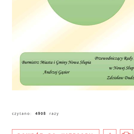
S
c
m
4908
czytano:
razy
N