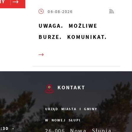
NY
06-08-2026
UWAGA. MOŻLIWE
BURZE. KOMUNIKAT.
j
KONTAKT
URZĄD MIASTA I GMINY
W NOWEJ SŁUPI
7:30 -
26-006 Nowa Słupia