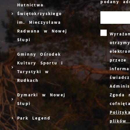
podany ad
C
Hutnictwa
W
z
Świętokrzyskiego
o
im. Mieczysława
w
R
Radwana w Nowej
i
Wyraża
D
u
Słupi
n
otrzym
f
n
elektr
p
Gminny Ośrodek
P
W
f
przeze
Kultury Sportu i
n
informa
u
Turystyki w
świadc
p
Rudkach
m
Adminis
f
Zgoda 
Dymarki w Nowej
u
cofnię
Słupi
p
Polityk
k
Park Legend
plików 