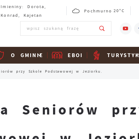
Imieniny: Dorota,
Pochmurno
20°C
Konrad, Kajetan
O GMINIE
EBOI
TURYSTY
iorów przy Szkole Podstawowej w Jeziorku.
la Seniorów prz
wowej w Jezior