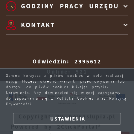
GODZINY PRACY URZĘDU
KONTAKT
Odwiedzin: 2995612
Online: 521
Strona korzysta z plików cookies w celu realizacji
usług. Możesz określić warunki przechowywania lub
dostępu do plików cookies klikając przycisk
Ustawienia. Aby dowiedzieć się więcej zachęcamy
do zapoznania się z Polityką Cookies oraz Polityką
Prywatności.
ZAPISZ WYBRANE
Copyright by nowaslupia.pl
USTAWIENIA
ZEZWÓL NA WSZYSTKIE
Powered by
2ClickPortal®
- Portale nowej generacji