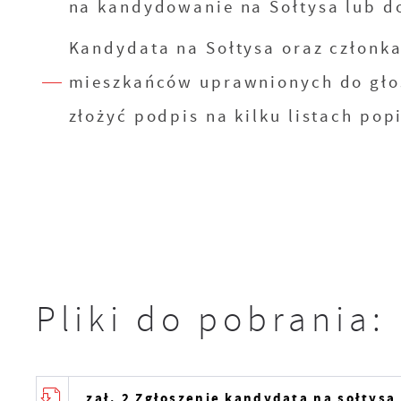
na kandydowanie na Sołtysa lub do
Kandydata na Sołtysa oraz członka
mieszkańców uprawnionych do gło
S
złożyć podpis na kilku listach po
c
m
N
N
s
o
Pliki do pobrania:
P
W
d
p
zał. 2 Zgłoszenie kandydata na sołtysa