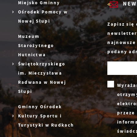
w
Miejsko Gminny
NEW
D
i
n
Ośrodek Pomocy w
W
p
Nowej Słupi
d
Zapisz się
newsletter
P
Muzeum
W
k
najnowsze
Starożytnego
T
podany adr
Hutnictwa
i
Świętokrzyskiego
p
i
im. Mieczysława
p
Radwana w Nowej
Wyraża
w
Słupi
otrzym
elektr
Gminny Ośrodek
przeze 
Kultury Sportu i
inform
Turystyki w Rudkach
świadc