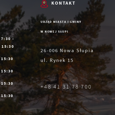
e
KONTAKT
URZĄD MIASTA I GMINY
W NOWEJ SŁUPI
7:30 -
15:30
h
26-006 Nowa Słupia
az
- 15:30
ul. Rynek 15
- 15:30
- 15:30
+48 41 31 78 700
- 15:30