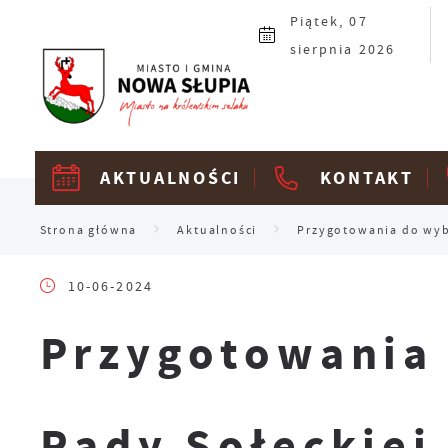
Przejdź do menu.
Przejdź do wyszukiwarki.
Przejdź do treści.
Przejdź do ustawień wielkości czcionki.
Włącz wersję kontrastową strony.
Piątek, 07
sierpnia 2026
AKTUALNOŚCI
KONTAKT
Strona główna
Aktualności
Przygotowania do wybo
10-06-2024
Przygotowania 
Rady Sołeckiej