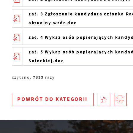
f
F
m
zał. 3 Zgłoszenie kandydata członka Ra
T
z
aktualny wzór.doc
p
p
zał. 4 Wykaz osób popierających kandy
Z
D
zał. 5 Wykaz osób popierających kandy
W
k
Sołeckiej.doc
d
W
A
7833
czytano:
razy
c
A
s
d
POWRÓT
DO KATEGORII
C
W
z
c
p
R