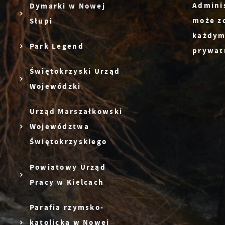
Admini
Dymarki w Nowej
może z
Słupi
każdym
Park Legend
prywatn
Świętokrzyski Urząd
Wojewódzki
Urząd Marszałkowski
Województwa
Świętokrzyskiego
Powiatowy Urząd
Pracy w Kielcach
Parafia rzymsko-
katolicka w Nowej