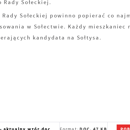
 Rady Sołeckiej.
Ustawienia
 Rady Sołeckiej powinno popierać co najm
sowania w Sołectwie. Każdy mieszkaniec
zanujemy Twoją prywatność. Możesz zmienić ustawienia
pierających kandydata na Sołtysa.
ookies lub zaakceptować je wszystkie. W dowolnym momenc
ożesz dokonać zmiany swoich ustawień.
iezbędne
iezbędne pliki cookies służą do prawidłowego funkcjonowan
trony internetowej i umożliwiają Ci komfortowe korzystanie
ferowanych przez nas usług.
liki cookies odpowiadają na podejmowane przez Ciebie
ięcej
ziałania w celu m.in. dostosowania Twoich ustawień
ZAPISZ WYBRANE
referencji prywatności, logowania czy wypełniania
POB
 - aktualny wzór.doc
Format:
DOC,
47 KB