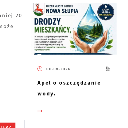
niej 20
 może
ie
06-08-2026
Apel o oszczędzanie
ia
 z
wody.
IERZ