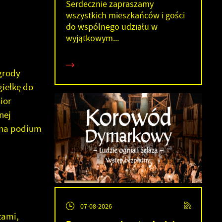
Serdecznie zapraszamy
wszystkich mieszkańców i gości
do wspólnego udziału w
wyjątkowym...
grody
giełkę do
ior
nej
ę na podium
07-08-2026
zami,