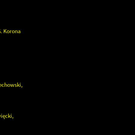
6. Korona
echowski,
ięcki,