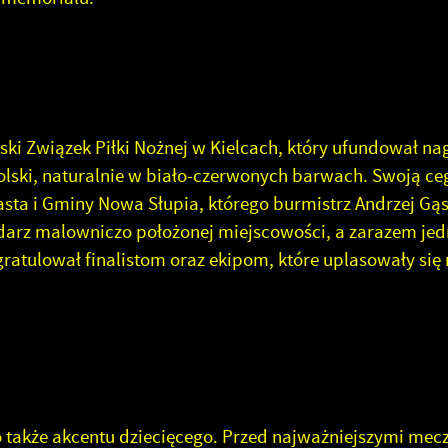
ki Związek Piłki Nożnej w Kielcach, który ufundował na
Polski, naturalnie w biało-czerwonych barwach. Swoją ce
sta i Gminy Nowa Słupia, którego burmistrz Andrzej Gąs
darz malowniczo położonej miejscowości, a zarazem jed
 gratulował finalistom oraz ekipom, które uplasowały si
o także akcentu dziecięcego. Przed najważniejszymi mec