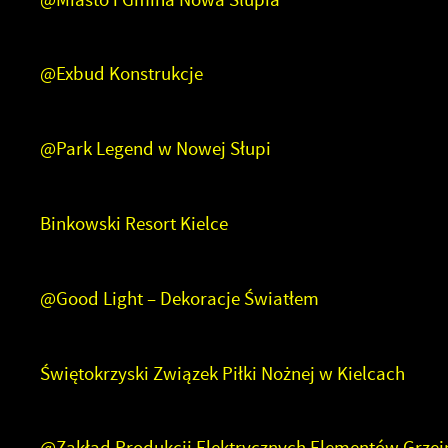
u
P
W
d
@Exbud Konstrukcje
f
z
F
@Park Legend w Nowej Słupi
T
p
Z
p
Binkowski Resort Kielce
D
W
f
p
g
@Good Light – Dekoracje Światłem
A
A
p
Świętokrzyski Związek Piłki Nożnej w Kielcach
C
W
w
w
i
@Zakład Produkcji Elektrycznych Elementów Grzejn