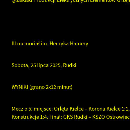
f
R
d
D
a
P
W
a
i
III memoriał im. Henryka Hamery
f
c
k
Sobota, 25 lipca 2025, Rudki
WYNIKI (grano 2x12 minut)
Mecz o 5. miejsce: Orlęta Kielce – Korona Kielce 1:
Konstrukcje 1:4. Finał: GKS Rudki – KSZO Ostrowiec 