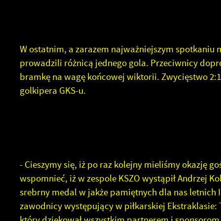
W ostatnim, a zarazem najważniejszym spotkaniu 
prowadzili różnicą jednego gola. Przeciwnicy dop
bramkę na wagę końcowej wiktorii. Zwycięstwo 2:1 
golkipera GKS-u.
- Cieszymy się, iż po raz kolejny mieliśmy okazję g
wspomnieć, iż w zespole KSZO wystąpił Andrzej Kob
srebrny medal w jakże pamiętnych dla nas letnich 
zawodnicy występujący w piłkarskiej Ekstraklasie
który dziękował wszystkim partnerem i sponsorom