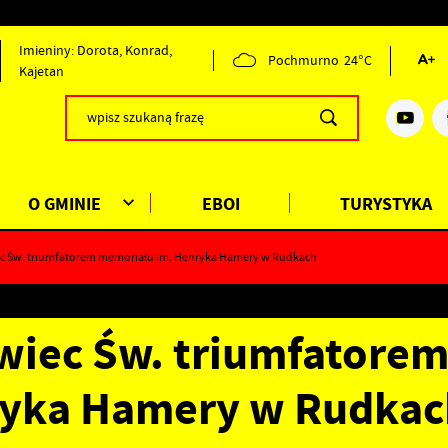
Imieniny: Dorota, Konrad,
Pochmurno
24°C
Kajetan
O GMINIE
EBOI
TURYSTYKA
c Św. triumfatorem memoriału im. Henryka Hamery w Rudkach
wiec Św. triumfatore
ryka Hamery w Rudkac