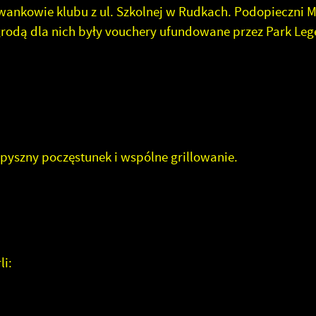
ankowie klubu z ul. Szkolnej w Rudkach. Podopieczni Ma
Nagrodą dla nich były vouchery ufundowane przez Park Le
pyszny poczęstunek i wspólne grillowanie.
stawienia
zanujemy Twoją prywatność. Możesz zmienić ustawienia cookies lub zaakceptować j
szystkie. W dowolnym momencie możesz dokonać zmiany swoich ustawień.
i:
iezbędne
iezbędne pliki cookies służą do prawidłowego funkcjonowania strony internetowej i