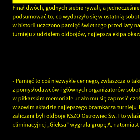
Finał dwóch, godnych siebie rywali, a jednocześni
podsumować to, co wydarzyło się w ostatnią sobotę 
w historii uczczono pamięć świetnego przed laty
turnieju z udziałem oldbojów, najlepszą ekipą okaza
- Pamięć to coś niezwykle cennego, zwłaszcza o ta
z pomysłodawców i głównych organizatorów sobotn
w piłkarskim memoriale udało mu się zaprosić czoł
w sowim składzie najlepszego bramkarza turnieju
zaliczani byli oldboje KSZO Ostrowiec Św. I to właś
eliminacyjnej „Gieksa” wygrała grupę A, natomias