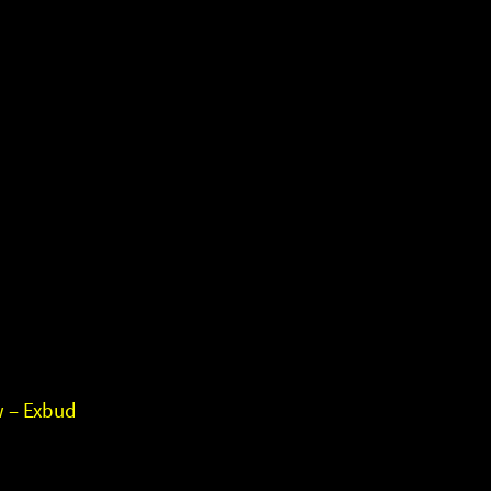
ie
b
w – Exbud