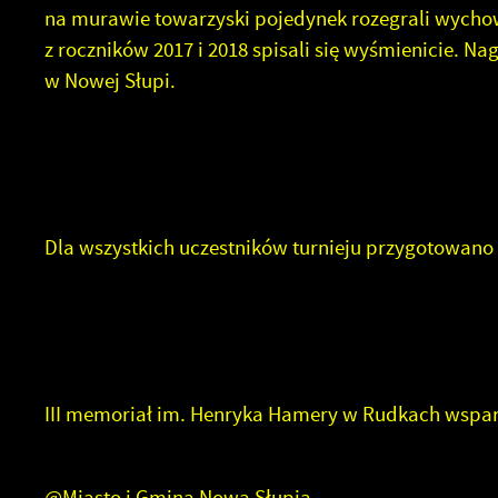
na murawie towarzyski pojedynek rozegrali wychow
z roczników 2017 i 2018 spisali się wyśmienicie. 
w Nowej Słupi.
Dla wszystkich uczestników turnieju przygotowano 
U
S
w
III memoriał im. Henryka Hamery w Rudkach wsparl
N
N
@Miasto i Gmina Nowa Słupia