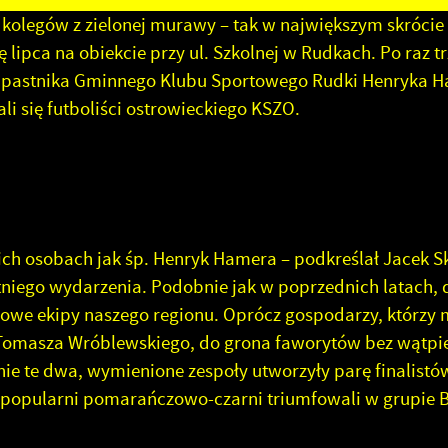
e kolegów z zielonej murawy – tak w największym skróci
lipca na obiekcie przy ul. Szkolnej w Rudkach. Po raz tr
 napastnika Gminnego Klubu Sportowego Rudki Henryka 
li się futboliści ostrowieckiego KSZO.
kich osobach jak śp. Henryk Hamera – podkreślał Jacek S
iego wydarzenia. Podobnie jak w poprzednich latach, 
owe ekipy naszego regionu. Oprócz gospodarzy, którzy m
 Tomasza Wróblewskiego, do grona faworytów bez wątpi
nie te dwa, wymienione zespoły utworzyły parę finalistów
t popularni pomarańczowo-czarni triumfowali w grupie B