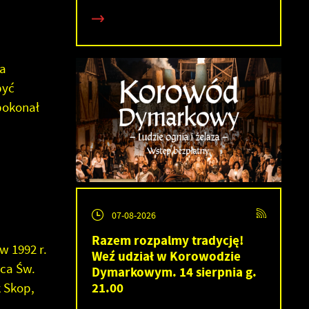
a
być
pokonał
07-08-2026
Razem rozpalmy tradycję!
w 1992 r.
Weź udział w Korowodzie
wca Św.
Dymarkowym. 14 sierpnia g.
21.00
 Skop,