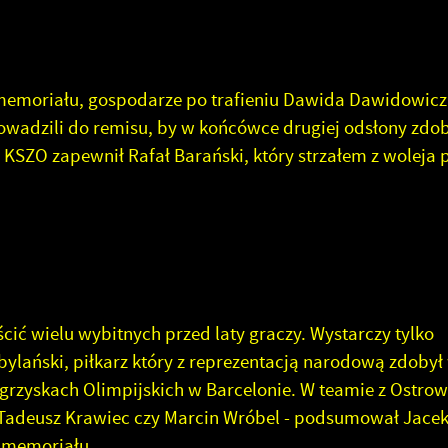
memoriału, gospodarze po trafieniu Dawida Dawidowicz
rowadzili do remisu, by w końcówce drugiej odsłony zdo
KSZO zapewnił Rafał Barański, który strzałem z woleja 
ościć wielu wybitnych przed laty graczy. Wystarczy tylko
ylański, piłkarz który z reprezentacją narodową zdobył 
Igrzyskach Olimpijskich w Barcelonie. W teamie z Ostro
: Tadeusz Krawiec czy Marcin Wróbel - podsumował Jacek
 memoriału.