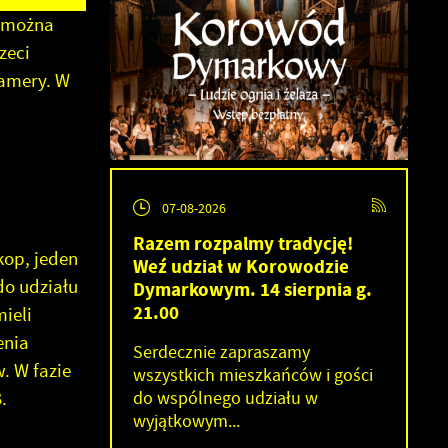
e można
zeci
Hamery. W
07-08-2026
Razem rozpalmy tradycję!
kop, jeden
Weź udział w Korowodzie
do udziału
Dymarkowym. 14 sierpnia g.
21.00
ieli
enia
Serdecznie zapraszamy
. W fazie
wszystkich mieszkańców i gości
.
do wspólnego udziału w
wyjątkowym...