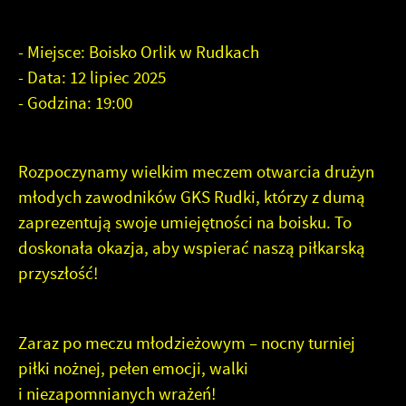
informacje są przetwarzane w formie zanonimizowanej.
Dzięki reklamowym plikom cookies prezentujemy Ci
Wyrażenie zgody na analityczne pliki cookies gwarantuje
najciekawsze informacje i aktualności na stronach naszych
dostępność wszystkich funkcjonalności.
partnerów.
- Miejsce: Boisko Orlik w Rudkach
- Data: 12 lipiec 2025
Promocyjne pliki cookies służą do prezentowania Ci naszych
Więcej
- Godzina: 19:00
komunikatów na podstawie analizy Twoich upodobań oraz
Twoich zwyczajów dotyczących przeglądanej witryny
internetowej. Treści promocyjne mogą pojawić się na stronach
podmiotów trzecich lub firm będących naszymi partnerami oraz
Rozpoczynamy wielkim meczem otwarcia drużyn
innych dostawców usług. Firmy te działają w charakterze
młodych zawodników GKS Rudki, którzy z dumą
pośredników prezentujących nasze treści w postaci wiadomości,
zaprezentują swoje umiejętności na boisku. To
ofert, komunikatów mediów społecznościowych.
doskonała okazja, aby wspierać naszą piłkarską
przyszłość!
Zaraz po meczu młodzieżowym – nocny turniej
piłki nożnej, pełen emocji, walki
i niezapomnianych wrażeń!