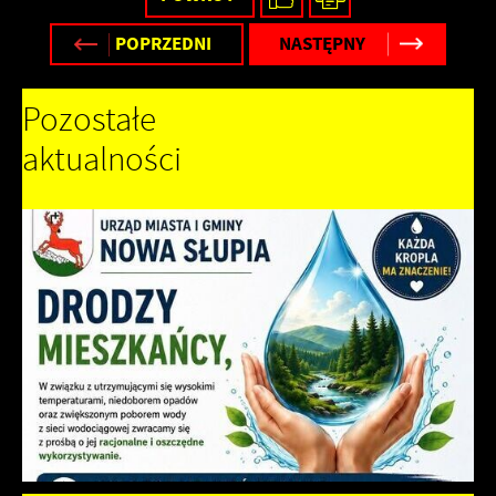
POPRZEDNI
NASTĘPNY
Pozostałe
aktualności