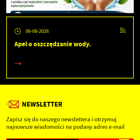
06-08-2026
Apel o oszczędzanie wody.
NEWSLETTER
Zapisz się do naszego newslettera i otrzymuj
najnowsze wiadomości na podany adres e-mail