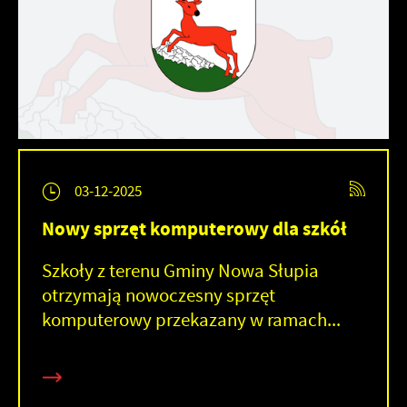
03-12-2025
Nowy sprzęt komputerowy dla szkół
Szkoły z terenu Gminy Nowa Słupia
otrzymają nowoczesny sprzęt
komputerowy przekazany w ramach...