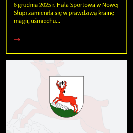
6 grudnia 2025 r. Hala Sportowa w Nowej
Słupi zamieniła się w prawdziwą krainę
magii, uśmiechu...