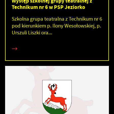
Występ szkolnej grupy teatralnej z
Technikum nr 6 w PSP Jeziorko
Szkolna grupa teatralna z Technikum nr 6
pod kierunkiem p. Ilony Wesołowskiej, p.
Urszuli Liszki ora...