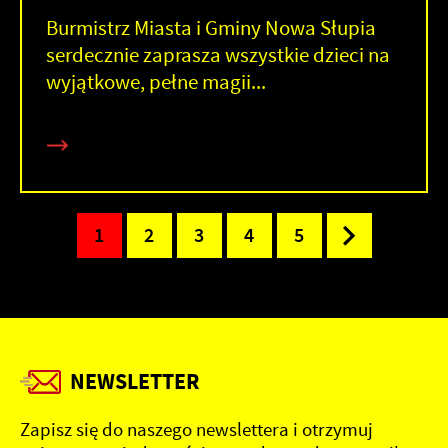
Burmistrz Miasta i Gminy Nowa Słupia
serdecznie zaprasza wszystkie dzieci na
wyjątkowe, pełne magii...
1
2
3
4
5
NEWSLETTER
Zapisz się do naszego newslettera i otrzymuj