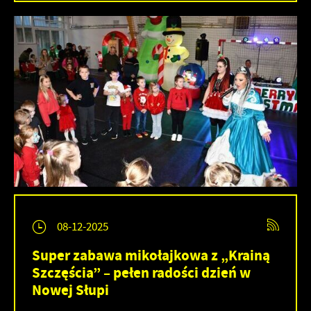
08-12-2025
Super zabawa mikołajkowa z „Krainą
Szczęścia” – pełen radości dzień w
Nowej Słupi