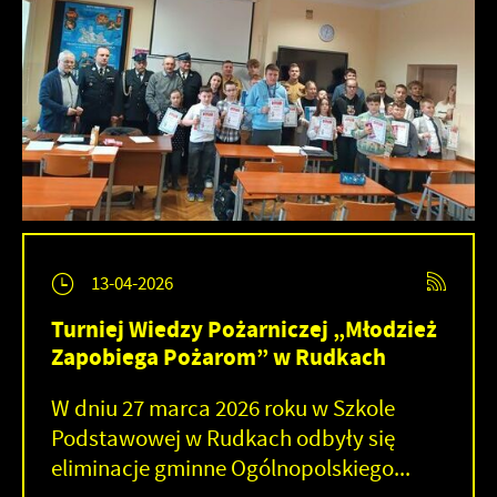
13-04-2026
Turniej Wiedzy Pożarniczej „Młodzież
Zapobiega Pożarom” w Rudkach
W dniu 27 marca 2026 roku w Szkole
Podstawowej w Rudkach odbyły się
eliminacje gminne Ogólnopolskiego...