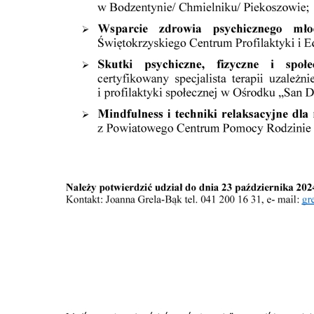
Dz
ak
Pr
Wi
an
in
fi
ch
k