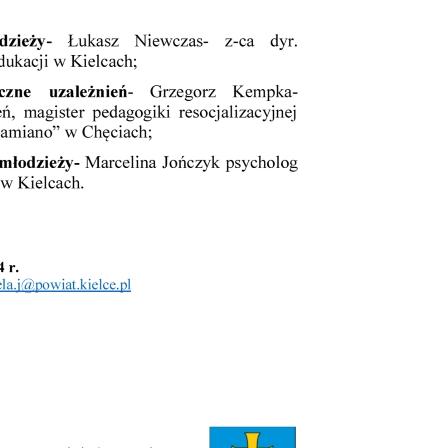
ięki reklamowym plikom cookies prezentujemy Ci najciekawsze informacje i
tualności na stronach naszych partnerów.
omocyjne pliki cookies służą do prezentowania Ci naszych komunikatów na podstaw
ęcej
alizy Twoich upodobań oraz Twoich zwyczajów dotyczących przeglądanej witryny
ternetowej. Treści promocyjne mogą pojawić się na stronach podmiotów trzecich lub
rm będących naszymi partnerami oraz innych dostawców usług. Firmy te działają w
arakterze pośredników prezentujących nasze treści w postaci wiadomości, ofert,
omunikatów mediów społecznościowych.