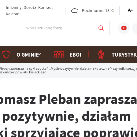
Imieniny: Dorota, Konrad,
Pochmurno
18°C
Kajetan
O GMINIE
EBOI
TURYSTYK
 Pleban zaprasza na cykl spotkań „Myślę pozytywnie, działam skutecznie”- czynniki sprzy
szkańców powiatu kieleckiego.
Tomasz Pleban zaprasza
 pozytywnie, działam
i sprzyjające poprawie