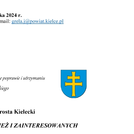
stawienia
anujemy Twoją prywatność. Możesz zmienić ustawienia cookies lub zaakceptować je
zystkie. W dowolnym momencie możesz dokonać zmiany swoich ustawień.
iezbędne
ezbędne pliki cookies służą do prawidłowego funkcjonowania strony internetowej i
ożliwiają Ci komfortowe korzystanie z oferowanych przez nas usług.