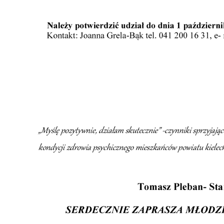
U
Sz
ws
N
Ni
um