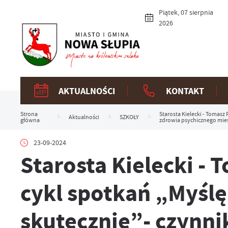
Przejdź do menu.
Przejdź do wyszukiwarki.
Przejdź do treści.
Przejdź do ustawień wielkości czcionki.
Włącz wersję kontrastową strony.
Piątek, 07 sierpnia
2026
AKTUALNOŚCI
KONTAKT
Strona
Starosta Kielecki - Tomasz
Aktualności
SZKOŁY
główna
zdrowia psychicznego mie
23-09-2024
Starosta Kielecki - 
cykl spotkań „Myślę
skutecznie”- czynnik