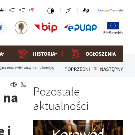
A
HISTORIA
OGŁOSZENIA
jające poprawie i utrzymaniu kondycji
POPRZEDNI
NASTĘPNY
Pozostałe
 na
aktualności
 i