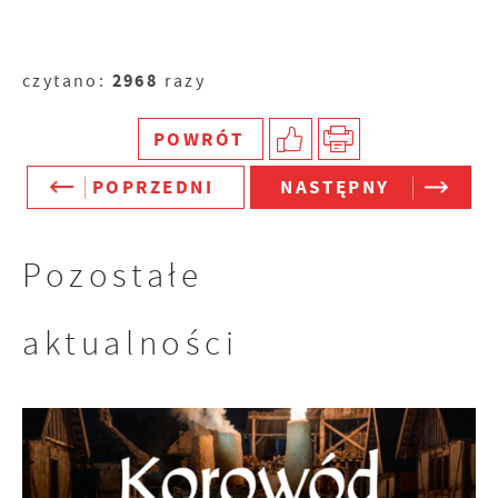
dostawców usług. Firmy te działają w
charakterze pośredników prezentujących nasze
treści w postaci wiadomości, ofert,
2968
czytano:
razy
komunikatów mediów społecznościowych.
POWRÓT
POPRZEDNI
NASTĘPNY
Pozostałe
aktualności