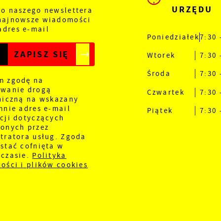
URZĘDU
do naszego newslettera
 najnowsze wiadomości
adres e-mail
Poniedziałek
7:30 
Wtorek
7:30 
Środa
7:30 
m zgodę na
ywanie drogą
Czwartek
7:30 
niczną na wskazany
mnie adres e-mail
Piątek
7:30 
cji dotyczących
onych przez
tratora usług. Zgoda
stać cofnięta w
 czasie.
Polityka
ości i plików cookies