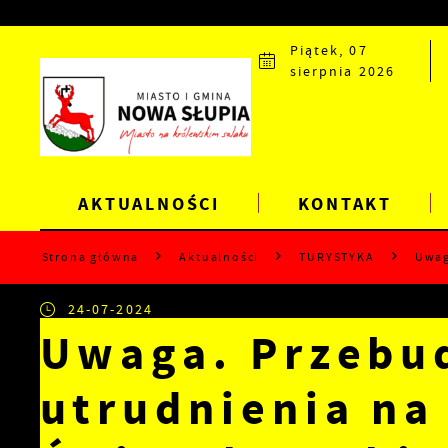
Przejdź do menu.
Przejdź do wyszukiwarki.
Przejdź do treści.
Przejdź do ustawień wielkości czcionki.
Wyłącz wersję kontrastową strony.
Piątek, 07
sierpnia 2026
AKTUALNOŚCI
KONTAKT
Strona główna
Aktualności
TURYSTYKA
Uwag
24-07-2024
Uwaga. Przebu
utrudnienia na 