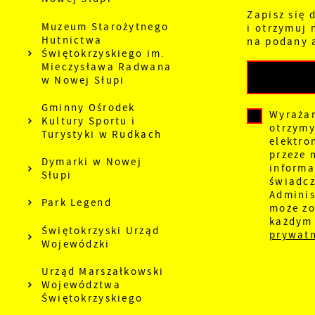
Zapisz się 
Muzeum Starożytnego
i otrzymuj
Hutnictwa
na podany 
Świętokrzyskiego im.
Mieczysława Radwana
w Nowej Słupi
Gminny Ośrodek
Wyraża
Kultury Sportu i
otrzym
Turystyki w Rudkach
elektro
przeze 
Dymarki w Nowej
informa
Słupi
świadcz
Adminis
Park Legend
może zo
każdym
Świętokrzyski Urząd
prywatn
Wojewódzki
Urząd Marszałkowski
Województwa
Świętokrzyskiego