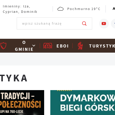
Imieniny: Iza,
Pochmurno
19°C
Cyprian, Dominik
O
EBOI
TURYSTY
GMINIE
TYKA