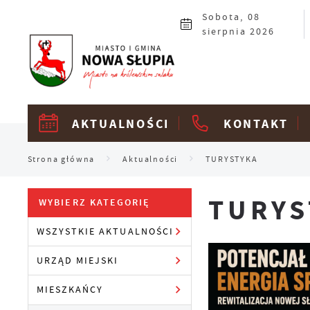
Przejdź do menu.
Przejdź do wyszukiwarki.
Przejdź do treści.
Przejdź do ustawień wielkości czcionki.
Włącz wersję kontrastową strony.
Sobota, 08
sierpnia 2026
AKTUALNOŚCI
KONTAKT
Strona główna
Aktualności
TURYSTYKA
TURYS
WYBIERZ KATEGORIĘ
WSZYSTKIE AKTUALNOŚCI
URZĄD MIEJSKI
MIESZKAŃCY