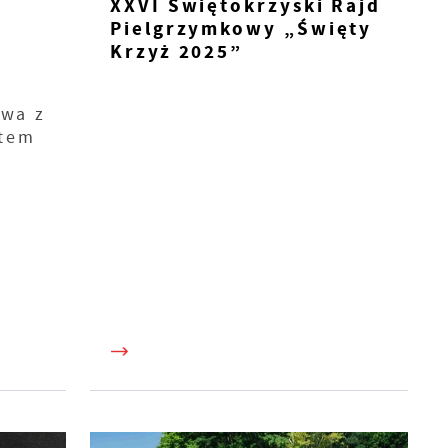
XXVI Świętokrzyski Rajd
Pielgrzymkowy „Święty
Krzyż 2025”
twa z
tem