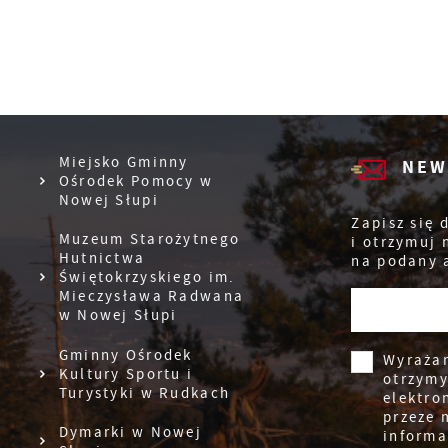
Miejsko Gminny
NEW
Ośrodek Pomocy w
Nowej Słupi
Zapisz się 
Muzeum Starożytnego
i otrzymuj
Hutnictwa
na podany 
Świętokrzyskiego im.
Mieczysława Radwana
w Nowej Słupi
Gminny Ośrodek
Wyraża
Kultury Sportu i
otrzym
Turystyki w Rudkach
elektro
przeze 
Dymarki w Nowej
informa