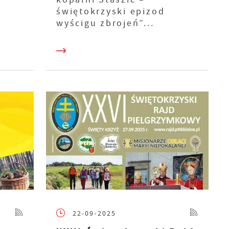
świętokrzyski epizod
wyścigu zbrojeń”...
22-09-2025