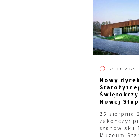
S
29-08-2025
l
d
Nowy dyre
Starożytne
Świętokrzy
N
Nowej Słup
N
s
25 sierpnia 
o
zakończył p
P
W
stanowisku 
w
p
Muzeum Sta
p