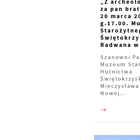
„Z archeolo
za pan brat
20 marca 20
g.17.00. M
Starożytne
Świętokrzy
Radwana w 
Szanowni Pa
Muzeum Sta
Hutnictwa
Świętokrzys
Mieczysław
Nowej...