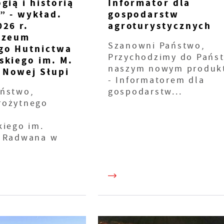
gią i historią
Informator dla
” - wykład.
gospodarstw
26 r.
agroturystycznych
uzeum
Szanowni Państwo,
go Hutnictwa
Przychodzimy do Pańs
skiego im. M.
naszym nowym produk
Nowej Słupi
- Informatorem dla
ństwo,
gospodarstw...
rożytnego
kiego im.
a Radwana w