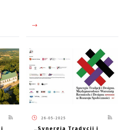
e
ie
26-05-2025
h
i
ki
„Synergia Tradycji i
ub