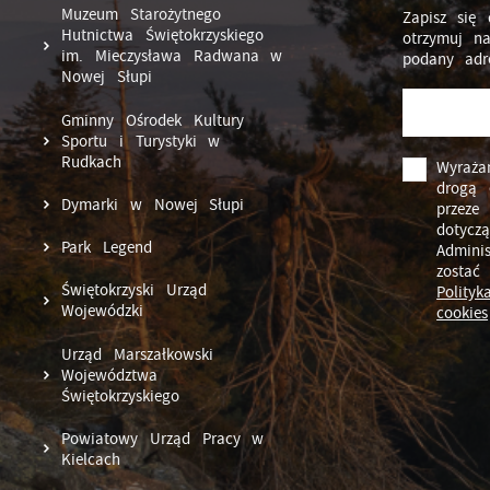
Muzeum Starożytnego
Zapisz się 
Hutnictwa Świętokrzyskiego
otrzymuj n
im. Mieczysława Radwana w
podany adr
Nowej Słupi
Gminny Ośrodek Kultury
Sportu i Turystyki w
Rudkach
Wyraża
drogą 
Dymarki w Nowej Słupi
przeze
dotycz
Park Legend
Admini
zostać
Świętokrzyski Urząd
Polity
Wojewódzki
cookies
Urząd Marszałkowski
Województwa
Świętokrzyskiego
Powiatowy Urząd Pracy w
Kielcach