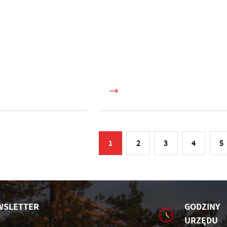
1
2
3
4
5
WSLETTER
GODZINY 
URZĘDU