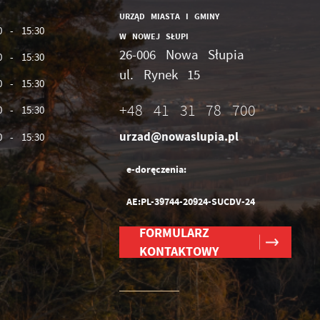
URZĄD MIASTA I GMINY
0 - 15:30
W NOWEJ SŁUPI
26-006 Nowa Słupia
0 - 15:30
ul. Rynek 15
0 - 15:30
+48 41 31 78 700
0 - 15:30
urzad@nowaslupia.pl
0 - 15:30
e-doręczenia:
AE:PL-39744-20924-SUCDV-24
FORMULARZ
KONTAKTOWY