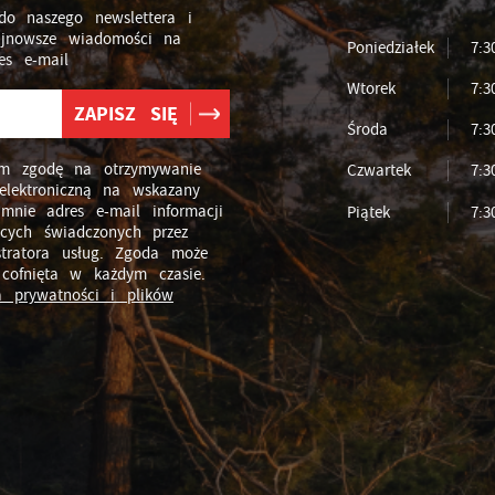
do naszego newslettera i
ajnowsze wiadomości na
Poniedziałek
7:3
es e-mail
Wtorek
7:3
Środa
7:3
m zgodę na otrzymywanie
Czwartek
7:3
elektroniczną na wskazany
 mnie adres e-mail informacji
Piątek
7:3
ących świadczonych przez
stratora usług. Zgoda może
 cofnięta w każdym czasie.
ka prywatności i plików