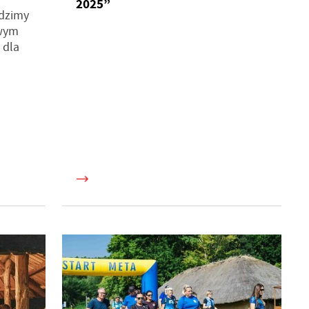
2025”
dzimy
wym
 dla