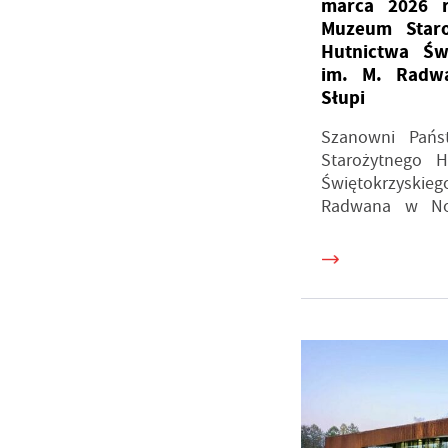
marca 2026 r
Muzeum Staro
Hutnictwa Świ
im. M. Radw
Słupi
Szanowni Pań
Starożytnego H
Świętokrzyskie
Radwana w Now