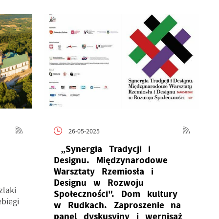
i
na
26-05-2025
„Synergia Tradycji i
Designu. Międzynarodowe
ów
Warsztaty Rzemiosła i
Designu w Rozwoju
zlaki
Społeczności". Dom kultury
biegi
w Rudkach. Zaproszenie na
panel dyskusyjny i wernisaż