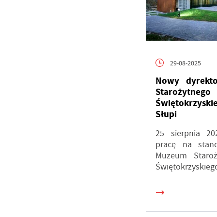
U
S
z
s
29-08-2025
Nowy dyrekt
N
Starożytnego
N
Świętokrzysk
i
na
Słupi
P
Wi
m
25 sierpnia 20
wy
pracę na stano
m
Muzeum Staroż
F
Z
Świętokrzyskiego
T
w
fu
D
Wi
z
i