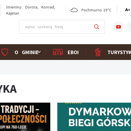
Imieniny: Dorota, Konrad,
Pochmurno
19°C
Kajetan
O GMINIE
EBOI
TURYSTY
YKA