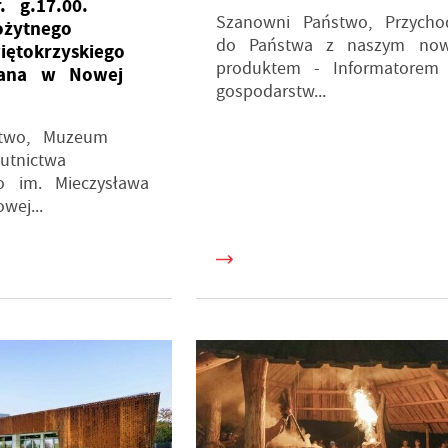
. g.17.00.
Szanowni Państwo, Przycho
żytnego
do Państwa z naszym no
ętokrzyskiego
produktem - Informatorem
ana w Nowej
gospodarstw...
stwo, Muzeum
utnictwa
go im. Mieczysława
ej...