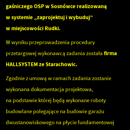
oraz częstotliwości, z jaką odwiedzane są nasze serwisy
gaśniczego OSP w Sosnówce realizowaną
Reklamowe
www. Dane pozwalają nam na ocenę naszych serwisów
w systemie „zaprojektuj i wybuduj”
internetowych pod względem ich popularności wśród
Dzięki reklamowym plikom cookies prezentujemy Ci
użytkowników. Zgromadzone informacje są przetwarzane
najciekawsze informacje i aktualności na stronach naszych
w miejscowości Rudki.
w formie zanonimizowanej. Wyrażenie zgody na
partnerów.
W wyniku przeprowadzenia procedury
analityczne pliki cookies gwarantuje dostępność
Promocyjne pliki cookies służą do prezentowania Ci
Więcej
wszystkich funkcjonalności.
przetargowej wykonawcą zadania została
firma
naszych komunikatów na podstawie analizy Twoich
upodobań oraz Twoich zwyczajów dotyczących
HALLSYSTEM ze Starachowic.
przeglądanej witryny internetowej. Treści promocyjne
Zgodnie z umową w ramach zadania zostanie
mogą pojawić się na stronach podmiotów trzecich lub firm
będących naszymi partnerami oraz innych dostawców
wykonana dokumentacja projektowa,
usług. Firmy te działają w charakterze pośredników
na podstawie której będą wykonane roboty
prezentujących nasze treści w postaci wiadomości, ofert,
budowlane polegające na budowie garażu
komunikatów mediów społecznościowych.
dwustanowiskowego na płycie fundamentowej