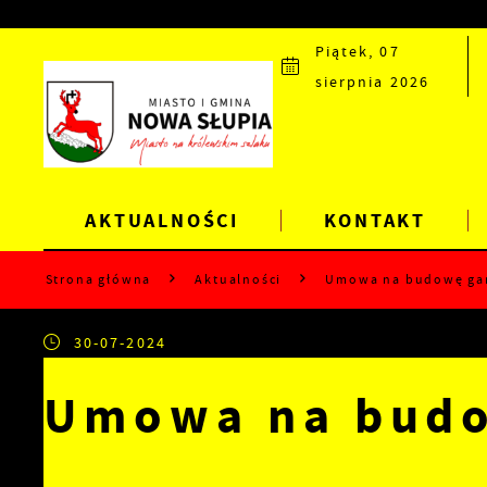
Przejdź do menu.
Przejdź do wyszukiwarki.
Przejdź do treści.
Przejdź do ustawień wielkości czcionki.
Wyłącz wersję kontrastową strony.
Piątek, 07
sierpnia 2026
AKTUALNOŚCI
KONTAKT
Strona główna
Aktualności
Umowa na budowę gar
30-07-2024
Umowa na budo