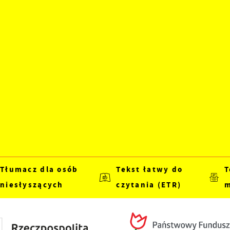
Tłumacz dla osób
Tekst łatwy do
T
niesłyszących
czytania (ETR)
m