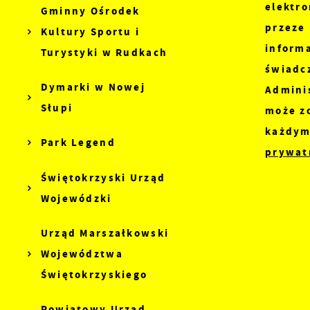
elektr
Gminny Ośrodek
w
przeze 
Kultury Sportu i
inform
Turystyki w Rudkach
świadc
Dymarki w Nowej
Admini
Słupi
może z
każdym
Park Legend
prywatn
Świętokrzyski Urząd
Wojewódzki
Urząd Marszałkowski
Województwa
Świętokrzyskiego
Powiatowy Urząd