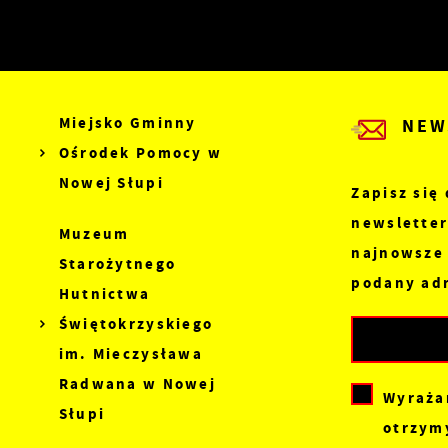
W
A
c
A
s
d
C
W
Miejsko Gminny
NEW
z
Ośrodek Pomocy w
c
Nowej Słupi
D
Zapisz się
p
D
newsletter
Muzeum
Z
n
najnowsze
z
Starożytnego
p
c
podany adr
Hutnictwa
P
W
Świętokrzyskiego
k
T
im. Mieczysława
i
Radwana w Nowej
Wyraża
p
Słupi
o
otrzym
p