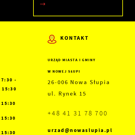
KONTAKT
z
ch
URZĄD MIASTA I GMINY
W NOWEJ SŁUPI
7:30 -
26-006 Nowa Słupia
15:30
ul. Rynek 15
- 15:30
+48 41 31 78 700
h
- 15:30
e
urzad@nowaslupia.pl
- 15:30