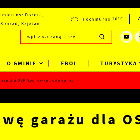
Imieniny: Dorota,
Pochmurno
20°C
Konrad, Kajetan
O GMINIE
EBOI
TURYSTYKA
ażu dla OSP Sosnówka podpisana.
wę garażu dla O