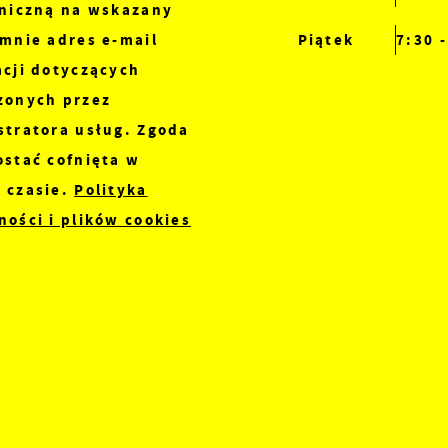
oniczną na wskazany
iadomości, ofert, komunikatów mediów społecznościowych.
mnie adres e-mail
Piątek
7:30 
acji dotyczących
zonych przez
stratora usług. Zgoda
ostać cofnięta w
 czasie.
Polityka
ości i plików cookies