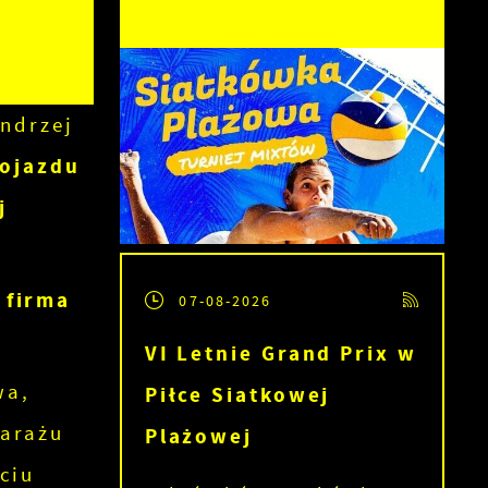
Andrzej
pojazdu
j
firma
07-08-2026
VI Letnie Grand Prix w
wa,
Piłce Siatkowej
garażu
Plażowej
ciu