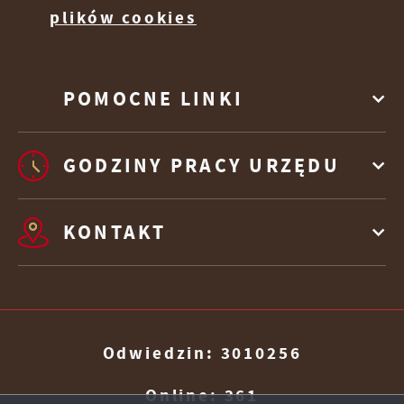
plików cookies
Firmy te działają w charakterze pośredników
prezentujących nasze treści w postaci
wiadomości, ofert, komunikatów mediów
POMOCNE LINKI
społecznościowych.
GODZINY PRACY URZĘDU
KONTAKT
Odwiedzin: 3010256
Online: 361