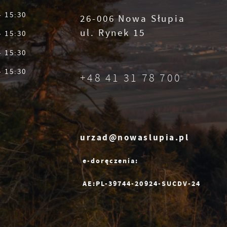
- 15:30
26-006 Nowa Słupia
e
ul. Rynek 15
- 15:30
- 15:30
- 15:30
+48 41 31 78 700
ie
urzad@nowaslupia.pl
e-doręczenia:
AE:PL-39744-20924-SUCDV-24
h
i
ub
.