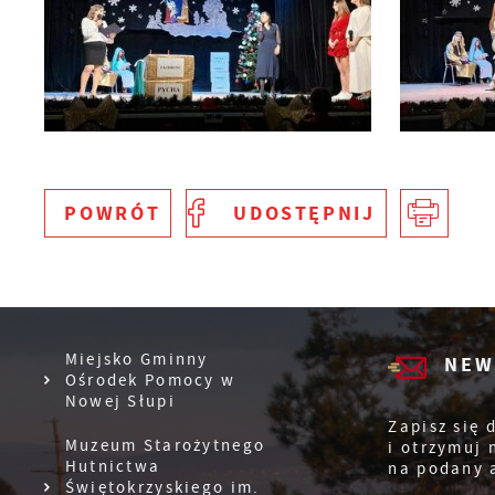
S
l
d
N
POWRÓT
UDOSTĘPNIJ
N
s
o
P
W
w
Miejsko Gminny
NEW
p
Ośrodek Pomocy w
p
Nowej Słupi
F
z
Zapisz się 
T
Muzeum Starożytnego
i otrzymuj
z
Hutnictwa
na podany 
p
Świętokrzyskiego im.
t