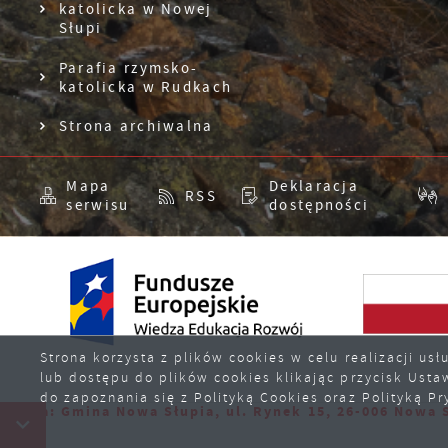
katolicka w Nowej
n
Słupi
s
Parafia rzymsko-
katolicka w Rudkach
Strona archiwalna
Mapa
Deklaracja
RSS
serwisu
dostępności
Strona korzysta z plików cookies w celu realizacji u
lub dostępu do plików cookies klikając przycisk Usta
do zapoznania się z Polityką Cookies oraz Polityką Pr
na Nowa Słupia, ul. Rynek 15, 26-006 Nowa Słupia, NIP:
Copyright by nowaslupia.pl