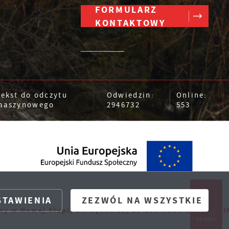
FORMULARZ
KONTAKTOWY
Tekst do odczytu
Odwiedzin:
Online:
maszynowego
2946732
553
STAWIENIA
ZEZWÓL NA WSZYSTKIE
 Słupi, ul. Rynek 15, 26-006 Nowa Słupia, NIP: 661-16-
wered by
2ClickPortal®
- Portale nowej generacji
DO GÓRY