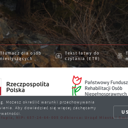
asze treści w postaci wiadomości, ofert, komunikatów mediów
połecznościowych.
Tłumacz dla osób
Tekst łatwy do
niesłyszących
czytania (ETR)
sług. Możesz określić warunki przechowywania
wienia. Aby dowiedzieć się więcej zachęcamy
U
ywatności.
 657-24-64-005 Odbiorca: Urząd Miasta i Gminy w Nowej
Po