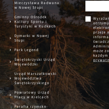
Z
Mieczysława Radwana
w Nowej Słupi
D
W
k
Gminny Ośrodek
Wyraża
j
Kultury Sportu i
otrzym
f
Turystyki w Rudkach
A
d
elektro
przeze 
A
Dymarki w Nowej
informa
d
Słupi
świadcz
Adminis
C
Park Legend
może zo
W
w
każdym
c
Świętokrzyski Urząd
prywatn
p
Wojewódzki
R
w
i
D
Urząd Marszałkowski
W
i
Województwa
d
Świętokrzyskiego
P
W
k
Powiatowy Urząd
z
Pracy w Kielcach
p
f
Parafia rzymsko-
F