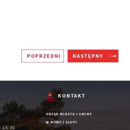
s
POPRZEDNI
NASTĘPNY
a
KONTAKT
URZĄD MIASTA I GMINY
W NOWEJ SŁUPI
- 15:30