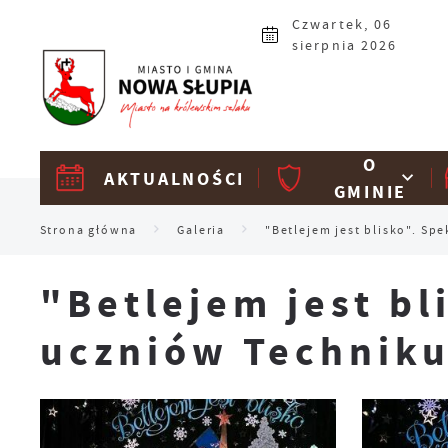
Przejdź do menu.
Przejdź do wyszukiwarki.
Przejdź do treści.
Przejdź do ustawień wielkości czcionki.
Włącz wersję kontrastową strony.
Czwartek, 06
sierpnia 2026
O
AKTUALNOŚCI
GMINIE
Strona główna
Galeria
"Betlejem jest blisko". S
"Betlejem jest b
uczniów Techniku