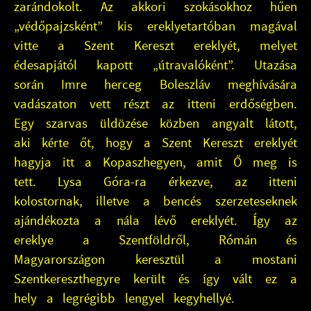
zarándokolt. Az akkori szokásokhoz hűen
„védőpajzsként” kis ereklyetartóban magával
vitte a Szent Kereszt ereklyét, melyet
édesapjától kapott „útravalóként”. Utazása
során Imre herceg Boleszláv meghívására
vadászaton vett részt az itteni erdőségben.
Egy szarvas üldözése közben angyalt látott,
aki kérte őt, hogy a Szent Kereszt ereklyét
hagyja itt a Kopaszhegyen, amit Ő meg is
tett. Lysa Góra-ra érkezve, az itteni
kolostornak, illetve a bencés szerzeteseknek
ajándékozta a nála lévő ereklyét. Így az
ereklye a Szentföldről, Rómán és
Magyarországon keresztül a mostani
Szentkereszthegyre került és így vált ez a
hely a legrégibb lengyel kegyhellyé.