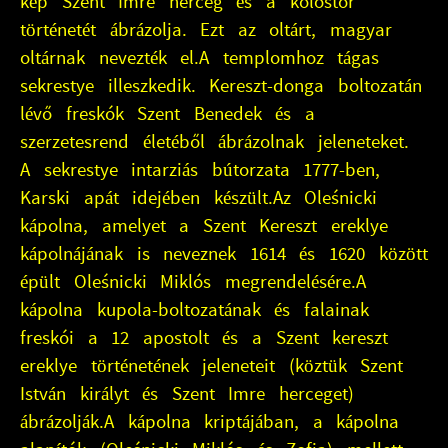
kép Szent Imre herceg és a kolostor
történetét ábrázolja. Ezt az oltárt, magyar
oltárnak nevezték el.A templomhoz tágas
sekrestye illeszkedik. Kereszt-donga boltozatán
lévő freskók Szent Benedek és a
szerzetesrend életéből ábrázolnak jeleneteket.
A sekrestye intarziás bútorzata 1777-ben,
Karski apát idejében készült.Az Oleśnicki
kápolna, amelyet a Szent Kereszt ereklye
kápolnájának is neveznek 1614 és 1620 között
épült Oleśnicki Miklós megrendelésére.A
kápolna kupola-boltozatának és falainak
freskói a 12 apostolt és a Szent kereszt
ereklye történetének jeleneteit (köztük Szent
István királyt és Szent Imre herceget)
ábrázolják.A kápolna kriptájában, a kápolna