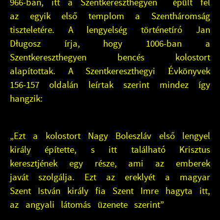
966-ban, itt a Szentkereszthegyen épült fel
az egyik első templom a Szentháromság
tiszteletére. A lengyelség történetíró Jan
Długosz írja, hogy 1006-ban a
Szentkereszthegyen bencés kolostort
alapítottak. A Szentkereszthegyi Évkönyvek
156-157 oldalán leírtak szerint mindez így
hangzik:
„Ezt a kolostort Nagy Boleszláv első lengyel
király építette, s itt található Krisztus
keresztjének egy része, ami az emberek
javát szolgálja. Ezt az ereklyét a magyar
Szent István király fia Szent Imre hagyta itt,
az angyali látomás üzenete szerint”