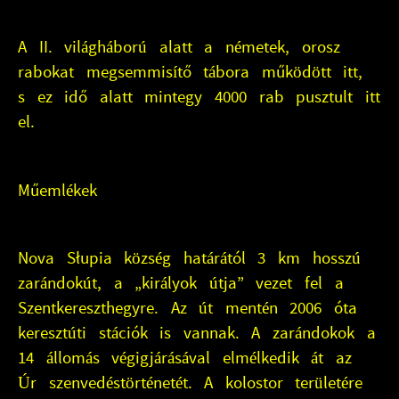
A II. világháború alatt a németek, orosz
rabokat megsemmisítő tábora működött itt,
s ez idő alatt mintegy 4000 rab pusztult itt
el.
Műemlékek
Nova Słupia község határától 3 km hosszú
zarándokút, a „királyok útja” vezet fel a
Szentkereszthegyre. Az út mentén 2006 óta
keresztúti stációk is vannak. A zarándokok a
14 állomás végigjárásával elmélkedik át az
Úr szenvedéstörténetét. A kolostor területére