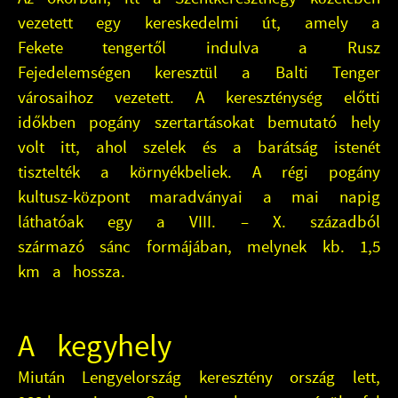
vezetett egy kereskedelmi út, amely a
Fekete tengertől indulva a Rusz
Fejedelemségen keresztül a Balti Tenger
városaihoz vezetett. A kereszténység előtti
időkben pogány szertartásokat bemutató hely
volt itt, ahol szelek és a barátság istenét
tisztelték a környékbeliek. A régi pogány
kultusz-központ maradványai a mai napig
láthatóak egy a VIII. – X. századból
származó sánc formájában, melynek kb. 1,5
km a hossza.
A kegyhely
Miután Lengyelország keresztény ország lett,