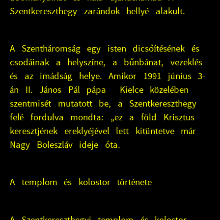
Szentkereszthegy zarándok hellyé alakult.
A Szentháromság egy isten dicsőítésének és
csodáinak a helyszíne, a bűnbánat, vezeklés
és az imádság helye. Amikor 1991 június 3-
án II. János Pál pápa Kielce közelében
szentmisét mutatott be, a Szentkereszthegy
felé fordulva mondta: „ez a föld Krisztus
keresztjének ereklyéjével lett kitüntetve már
Nagy Boleszláv ideje óta.
A templom és kolostor története
A Szentkereszthegyi templom és kolostor