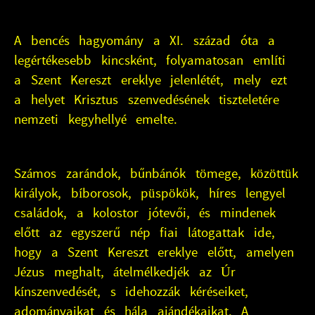
A bencés hagyomány a XI. század óta a
legértékesebb kincsként, folyamatosan említi
a Szent Kereszt ereklye jelenlétét, mely ezt
a helyet Krisztus szenvedésének tiszteletére
nemzeti kegyhellyé emelte.
Számos zarándok, bűnbánók tömege, közöttük
királyok, bíborosok, püspökök, híres lengyel
családok, a kolostor jótevői, és mindenek
előtt az egyszerű nép fiai látogattak ide,
hogy a Szent Kereszt ereklye előtt, amelyen
Jézus meghalt, átelmélkedjék az Úr
kínszenvedését, s idehozzák kéréseiket,
adományaikat és hála ajándékaikat. A