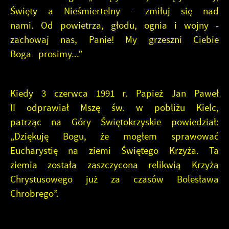
Święty a Nieśmiertelny - zmiłuj się nad
nami. Od powietrza, głodu, ognia i wojny -
zachowaj nas, Panie! My grzeszni Ciebie
Boga prosimy...”
Kiedy 3 czerwca 1991 r. Papież Jan Paweł
II odprawiał Mszę św. w pobliżu Kielc,
patrząc na Góry Świętokrzyskie powiedział:
„Dziękuję Bogu, że mogłem sprawować
Eucharystię na ziemi Świętego Krzyża. Ta
ziemia została zaszczycona relikwią Krzyża
Chrystusowego już za czasów Bolesława
Chrobrego”.