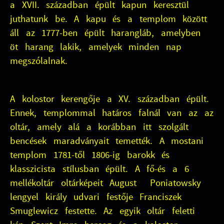
a XVII. században épült kapun keresztül
juthatunk be. A kapu és a templom között
áll az 1777-ben épült harangláb, amelyben
öt harang lakik, amelyek minden nap
megszólalnak.
A kolostor kerengője a XV. században épült.
Ennek, templommal határos falnál van az az
oltár, amely alá a korábban itt szolgált
bencések maradványait temették. A mostani
templom 1781-től 1806-ig barokk és
klasszicista stílusban épült. A fő-és a 6
mellékoltár oltárképeit August Poniatowsky
lengyel király udvari festője Franciszek
Smuglewicz festette. Az egyik oltár feletti