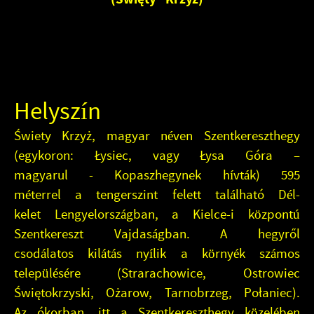
Helyszín
Świety Krzyż, magyar néven Szentkereszthegy
(egykoron: Łysiec, vagy Łysa Góra –
magyarul - Kopaszhegynek hívták) 595
méterrel a tengerszint felett található Dél-
kelet Lengyelországban, a Kielce-i központú
Szentkereszt Vajdaságban. A hegyről
csodálatos kilátás nyílik a környék számos
településére (Strarachowice, Ostrowiec
Świętokrzyski, Ożarow, Tarnobrzeg, Połaniec).
Az ókorban, itt a Szentkereszthegy közelében