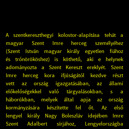
A szentkereszthegyi kolostor-alapítása tehát a
magyar Szent Imre herceg személyéhez
(Szent István magyar király egyetlen fiához
és trónörököshez) is köthető, aki e helynek
adományozta a Szent Kereszt ereklyét. Szent
Imre herceg kora ifjúságától kezdve részt
vett az ország igazgatásában, az állami
előkelőségekkel való tárgyalásokban, s a
háborúkban, melyek által apja az ország
kormányzására készítette fel őt. Az első
lengyel király Nagy Boleszláv idejében Imre
Szent Adalbert sírjához, Lengyelországba