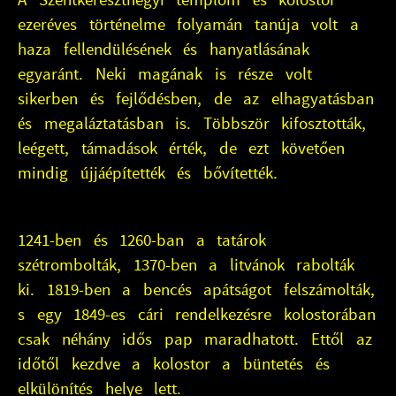
ezeréves történelme folyamán tanúja volt a
haza fellendülésének és hanyatlásának
egyaránt. Neki magának is része volt
sikerben és fejlődésben, de az elhagyatásban
és megaláztatásban is. Többször kifosztották,
leégett, támadások érték, de ezt követően
mindig újjáépítették és bővítették.
1241-ben és 1260-ban a tatárok
szétrombolták, 1370-ben a litvánok rabolták
ki. 1819-ben a bencés apátságot felszámolták,
s egy 1849-es cári rendelkezésre kolostorában
csak néhány idős pap maradhatott. Ettől az
időtől kezdve a kolostor a büntetés és
elkülönítés helye lett.