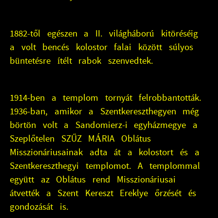
1882-től egészen a II. világháború kitöréséig
a volt bencés kolostor falai között súlyos
büntetésre ítélt rabok szenvedtek.
1914-ben a templom tornyát felrobbantották.
1936-ban, amikor a Szentkereszthegyen még
börtön volt a Sandomierz-i egyházmegye a
Szeplőtelen SZŰZ MÁRIA Oblátus
Misszionáriusainak adta át a kolostort és a
Szentkereszthegyi templomot. A templommal
együtt az Oblátus rend Misszionáriusai
átvették a Szent Kereszt Ereklye őrzését és
gondozását is.