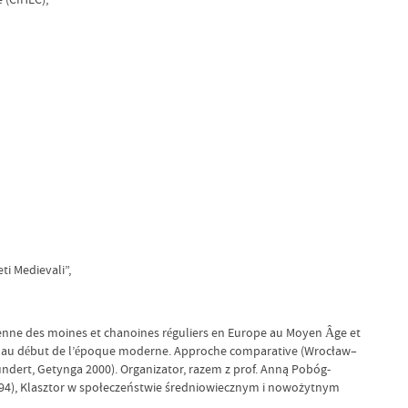
ti Medievali”,
ienne des moines et chanoines réguliers en Europe au Moyen Âge et
e et au début de l’époque moderne. Approche comparative (Wrocław–
ndert, Getynga 2000). Organizator, razem z prof. Anną Pobóg-
(1994), Klasztor w społeczeństwie średniowiecznym i nowożytnym