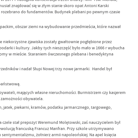
ł musiał znajdować się w złym stanie skoro opat Antoni Karski
w rozebrano do fundamentów. Budynek plebani po pewnym czasie
 opackim, obszar ziemi na wybudowanie przedmieścia, które nazwał
 Te niekorzystne zjawiska zostały gwałtownie pogłębione przez
spodarki i kultury. Jakby tych nieszczęść było mało w 1666 r wybucha
 domy w mieście. Staraniem ówczesnego plebana i benedyktyna
edników i nadał Słupi Nowej trzy nowe jarmarki. Handel był
 państwową.
bywateli, mających własne nieruchomości. Burmistrzem czy kasjerem
 i zamożności obywatela.
, jatek, piekarni, kramów, podatku jarmarcznego, targowego,
a czele stał prepozyt Weremund Molętowski, zaś nauczycielem był
 rewolucją francuską Francuz Manfran. Przy szkole utrzymywano
sentymentalizmu, żołnierz armii napoleońskiej. Na apel księcia