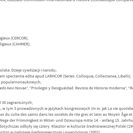
igieux (CERCOR);
eligieux (CAHMER);
ska. Dzieje cywilizacji i narodu;
am spectantia edita apud LARHCOR (Series: Colloquia, Collectanea, Libelli);
 i popularnonaukowych;
ii Aevi Novae”, “Privilegio y Desigualdad. Revista de Historia moderna”, “Re
 30 zagranicznych;
h, w tym 5 prowadzonych w językach kongresowych (m.in. jak La vie quotid
s du culte des saints dans les sociétés de rite grec et latin au Moyen Âg
ge der Frömmigkeit in Mittel- und Osteuropa mitte 14. - anfang 15. Jahrhu
 dotychczas odbyły się cztery: Klasztor w kulturze średniowiecznej Polski 
lasztor w państwie średniowiecznym i nowożytnym (2002).