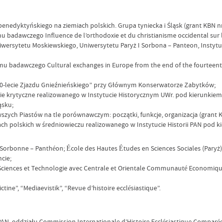
edyktyńskiego na ziemiach polskich. Grupa tyniecka i Śląsk (grant KBN nr 
dawczego Influence de l’orthodoxie et du christianisme occidental sur le
iwersytetu Moskiewskiego, Uniwersytetu Paryż I Sorbona – Panteon, Instyt
 badawczego Cultural exchanges in Europe from the end of the fourteenth
0-lecie Zjazdu Gnieźnieńskiego” przy Głównym Konserwatorze Zabytków;
e krytyczne realizowanego w Instytucie Historycznym UWr. pod kierunkiem 
ąsku;
zych Piastów na tle porównawczym: początki, funkcje, organizacja (grant K
ch polskich w średniowieczu realizowanego w Instytucie Historii PAN pod ki
 I Sorbonne – Panthéon; École des Hautes Études en Sciences Sociales (Paryż
cie;
Sciences et Technologie avec Centrale et Orientale Communauté Economique
tine”, “Mediaevistik”, “Revue d’histoire ecclésiastique”.
AN, oddziału Commission Internationale d’Histoire Ecclésiastique Comparée