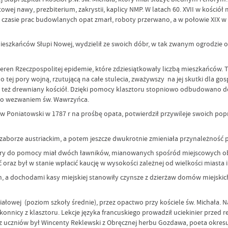
towej nawy, prezbiterium, zakrystii, kaplicy NMP. W latach 60. XVII w kośció
zasie prac budowlanych opat zmarł, roboty przerwano, a w połowie XIX 
mieszkańców Słupi Nowej, wydzielił ze swoich dóbr, w tak zwanym ogrodzie
 teren Rzeczpospolitej epidemie, które zdziesiątkowały liczbą mieszkańców.
o tej pory wojną, rzutującą na całe stulecia, zważywszy na jej skutki dla go
egł też drewniany kościół. Dzięki pomocy klasztoru stopniowo odbudowano
po wezwaniem św. Wawrzyńca.
niatowski w 1787 r na prośbę opata, potwierdził przywileje swoich poprz
aborze austriackim, a potem jeszcze dwukrotnie zmieniała przynależność
który do pomocy miał dwóch ławników, mianowanych spośród miejscowych o
oraz był w stanie wpłacić kaucję w wysokości zależnej od wielkości miasta
, a dochodami kasy miejskiej stanowiły czynsze z dzierżaw domów miejskich
wej (poziom szkoły średnie), przez opactwo przy kościele św. Michała. N
konnicy z klasztoru. Lekcje języka francuskiego prowadził uciekinier przed
z uczniów był Wincenty Reklewski z Obręcznej herbu Gozdawa, poeta okresu 