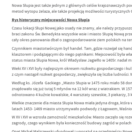
Nowa Słupia jest także jednym z głównych celów krajoznawczych podcz
metod wytopu żelaza, ale także projekcją możliwości turystycznych
Rys historyczny miejscowości Nowa Słupia
Czasu lokacji Słupi Nowej jako osady nie znamy, ale należy przypusz
braci zakonu Św. Benedykta wszystkie wsie i miasto Słupię Nową prze
cały okres panowania dbał o zagospodarowanie ziem polskich na tere
Czynnikiem miastotwórczym był handel. Tam, gdzie rozwijał się hande
klasztorem i podążającymi do niego pątnikami. Miejscowość była włas
status miasta Słupia Nowa, król Władysław Jagiełło w 1405r. nadał
Wieki XV i XVI były najlepszym okresem rozkwitu gospodarczego i ku
z czym nastąpił rozkwit gospodarczy, zwiększyła się liczba ludności. 
Według ks. Józefa Gackiego „Miasto Słupia w 1475 roku miało 58 domó
znajdowało się już tutaj 5 młynów na 12 kół wraz z wiatrakiem. W 157
odnotowano 4 kuźnie kowalskie, 4 warsztaty szewskie, 3 piekarzy, 3 
Wielkie znaczenie dla miasta Słupia Nowa miała jedyna droga, która
latach 1453- 1469 miasto utrzymywało podwody z Łagowem, Waśni
W XV i XVI w wzrosła zamożność mieszkańców. Miasto zaczęło się rozw
zagrody, czego wynikiem była konieczność budowy zagród w polach i
Opat Michał Maliszewski ufundował i uposażył na przedmieściu Nowej Sł