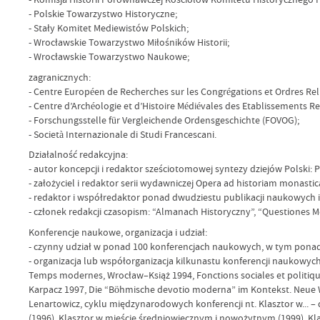
- Polskie Towarzystwo Historyczne;
- Stały Komitet Mediewistów Polskich;
- Wrocławskie Towarzystwo Miłośników Historii;
- Wrocławskie Towarzystwo Naukowe;
zagranicznych:
- Centre Européen de Recherches sur les Congrégations et Ordres Rel
- Centre d’Archéologie et d’Histoire Médiévales des Etablissements R
- Forschungsstelle für Vergleichende Ordensgeschichte (FOVOG);
- Società Internazionale di Studi Francescani.
Działalność redakcyjna:
- autor koncepcji i redaktor sześciotomowej syntezy dziejów Polski: Pol
- założyciel i redaktor serii wydawniczej Opera ad historiam monastic
- redaktor i współredaktor ponad dwudziestu publikacji naukowych
- członek redakcji czasopism: “Almanach Historyczny”, “Questiones Med
Konferencje naukowe, organizacja i udział:
- czynny udział w ponad 100 konferencjach naukowych, w tym ponad
- organizacja lub współorganizacja kilkunastu konferencji naukowyc
Temps modernes, Wrocław–Książ 1994, Fonctions sociales et politique
Karpacz 1997, Die “Böhmische devotio moderna” im Kontekst. Neue We
Lenartowicz, cyklu międzynarodowych konferencji nt. Klasztor w... –
(1996), Klasztor w mieście średniowiecznym i nowożytnym (1999), K