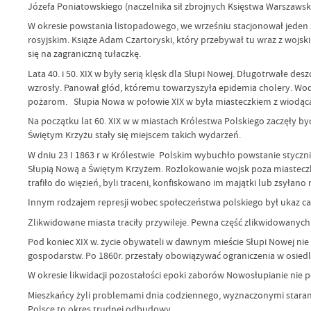
Józefa Poniatowskiego (naczelnika sił zbrojnych Księstwa Warszawskieg
W okresie powstania listopadowego, we wrześniu stacjonował jeden
rosyjskim. Książe Adam Czartoryski, który przebywał tu wraz z wojski
się na zagraniczną tułaczkę.
Lata 40. i 50. XIX w były serią klęsk dla Słupi Nowej. Długotrwałe 
wzrosły. Panował głód, któremu towarzyszyła epidemia cholery. Wod
pożarom. Słupia Nowa w połowie XIX w była miasteczkiem z wiodącą 
Na początku lat 60. XIX w w miastach Królestwa Polskiego zaczęły by
Świętym Krzyżu stały się miejscem takich wydarzeń.
W dniu 23 I 1863 r w Królestwie Polskim wybuchło powstanie styczni
Słupią Nową a Świętym Krzyżem. Rozlokowanie wojsk poza miasteczki
trafiło do więzień, byli traceni, konfiskowano im majątki lub zsyłano n
Innym rodzajem represji wobec społeczeństwa polskiego był ukaz cars
Zlikwidowane miasta traciły przywileje. Pewna część zlikwidowanych
Pod koniec XIX w. życie obywateli w dawnym mieście Słupi Nowej nie
gospodarstw. Po 1860r. przestały obowiązywać ograniczenia w osiedl
W okresie likwidacji pozostałości epoki zaborów Nowosłupianie nie p
Mieszkańcy żyli problemami dnia codziennego, wyznaczonymi staraniam
Polsce to okres trudnej odbudowy.