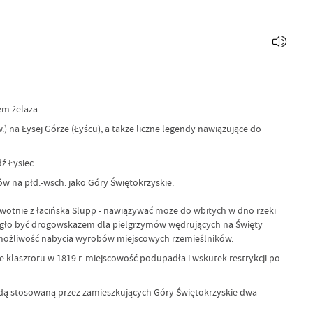
em żelaza.
 na Łysej Górze (Łyścu), a także liczne legendy nawiązujące do
ź Łysiec.
w na płd.-wsch. jako Góry Świętokrzyskie.
rwotnie z łacińska Slupp - nawiązywać może do wbitych w dno rzeki
mogło być drogowskazem dla pielgrzymów wędrujących na Święty
 możliwość nabycia wyrobów miejscowych rzemieślników.
ie klasztoru w 1819 r. miejscowość podupadła i wskutek restrykcji po
dą stosowaną przez zamieszkujących Góry Świętokrzyskie dwa