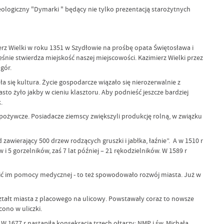
eologiczny "Dymarki " będący nie tylko prezentacją starożytnych
ierz Wielki w roku 1351 w Szydłowie na prośbę opata Świętosława i
nie stwierdza miejskość naszej miejscowości. Kazimierz Wielki przez
gór.
 się kultura. Życie gospodarcze wiązało się nierozerwalnie z
to żyło jakby w cieniu klasztoru. Aby podnieść jeszcze bardziej
.
pożywcze. Posiadacze ziemscy zwiększyli produkcję rolną, w związku
wierający 500 drzew rodzących gruszki i jabłka, łaźnie”. A w 1510 r
 5 gorzelników, zaś 7 lat później – 21 rękodzielników. W 1589 r
elić im pomocy medycznej - to też spowodowało rozwój miasta. Już w
kształt miasta z placowego na ulicowy. Powstawały coraz to nowsze
ono w uliczki.
W 1677 r nastąpiła konsekracja trzech ołtarzy: NMP i św. Michała,