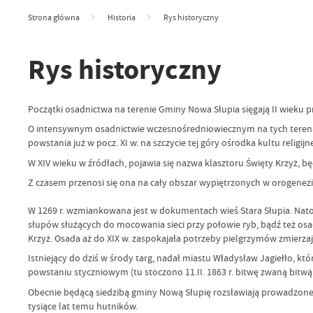
Strona główna
Historia
Rys historyczny
Rys historyczny
Początki osadnictwa na terenie Gminy Nowa Słupia sięgają II wieku p
O intensywnym osadnictwie wczesnośredniowiecznym na tych terenach ś
powstania już w pocz. XI w. na szczycie tej góry ośrodka kultu religijn
W XIV wieku w źródłach, pojawia się nazwa klasztoru Święty Krzyż, 
Z czasem przenosi się ona na cały obszar wypiętrzonych w orogenezie
W 1269 r. wzmiankowana jest w dokumentach wieś Stara Słupia. Natom
słupów służących do mocowania sieci przy połowie ryb, bądź też o
Krzyż. Osada aż do XIX w. zaspokajała potrzeby pielgrzymów zmier
Istniejący do dziś w środy targ, nadał miastu Władysław Jagiełło, kt
powstaniu styczniowym (tu stoczono 11.II. 1863 r. bitwę zwaną bitwą 
Obecnie będącą siedzibą gminy Nową Słupię rozsławiają prowadzone
tysiące lat temu hutników.