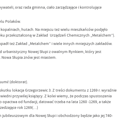
eli, oraz rada gminna, ciało zarządzające i kontrolujące
elu Polaków.
palniach, hutach. Na miejscu też wielu mieszkańców podjęło
wieku przekształconą w Zakład Urządzeń Chemicznych „Metalchem”).
upadł też Zakład „Metalchem” i wiele innych mniejszych zakładów.
d urbanistyczny Nowej Słupi z owalnym Rynkiem, który jest
. Nowa Słupia znów jest miastem.
sumé (doktorat).
skutku lokacja Grzegorzewic 3. Z treści dokumentu z 1269 r. wyraźnie
wiedni przywilej książęcy. Z kolei wiemy, że podczas spustoszenia
 opactwa od fundacji, datować trzeba na lata 1260 -1269, a także
przedzające rok 1269(…)
m jubileuszowym dla Nowej Słupi i obchodzony będzie jako jej 740-