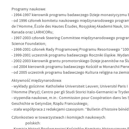
Programy naukowe:
- 1994-1997 kierownik programu badawczego Dzieje monastycyzmu ben
- od 1996 członek komitetu naukowego międzynarodowego programu ba
de l’Homme, École des Hautes Études, Rosyjskiej Akademii Nauk, Un
Kanada oraz LARHCORu;
- 1997-2003 członek Steering Committee międzynarodowego programu
Science Foundation;
- 1998-2001 członek Rady Programowej Programu Resortowego “100
- 1999-2001 uczestnik programu badawczego Roczniki śląskie. Wydani
- 2002-2003 kierownik grantu promotorskiego Dzieje joannitów na Śl
- od 2004 kierownik programu badawczego Kościół w Monarchii Pierws
- od 2005 uczestnik programu badawczego Kultura religijna na ziemia
Aktywność międzynarodowa:
- wykłady gościnne: Katholieke Universiteit Leuven; Université Paris
l’Homme (Paryż); Centro per gli Studi Storici Italo-Germanici w Tryden
- stypendia naukowe, m.in.: Commission pour Coopération dans les 
Geschichte w Getyndze; Rządu Francuskiego;
- stała współpraca z redakcjami czasopism: “Bulletin d’histoire bénédic
Członkostwo w towarzystwach i komisjach naukowych:
polskich:
- Komisja Historii Porównawczej Kościołów Komitetu Historycznego P