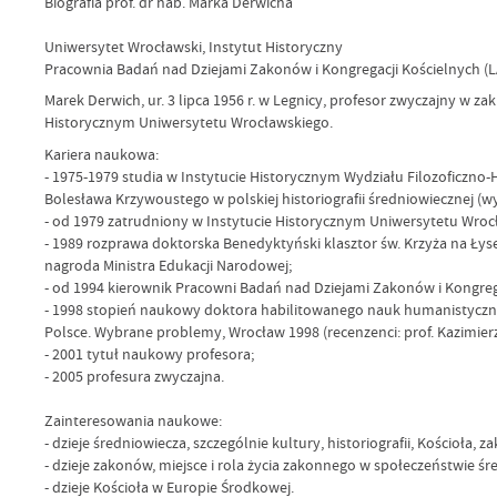
Biografia prof. dr hab. Marka Derwicha
Uniwersytet Wrocławski, Instytut Historyczny
Pracownia Badań nad Dziejami Zakonów i Kongregacji Kościelnych 
Marek Derwich, ur. 3 lipca 1956 r. w Legnicy, profesor zwyczajny w 
Historycznym Uniwersytetu Wrocławskiego.
Kariera naukowa:
- 1975-1979 studia w Instytucie Historycznym Wydziału Filozoficzno
Bolesława Krzywoustego w polskiej historiografii średniowiecznej (w
- od 1979 zatrudniony w Instytucie Historycznym Uniwersytetu Wrocł
- 1989 rozprawa doktorska Benedyktyński klasztor św. Krzyża na Łyse
nagroda Ministra Edukacji Narodowej;
- od 1994 kierownik Pracowni Badań nad Dziejami Zakonów i Kongrega
- 1998 stopień naukowy doktora habilitowanego nauk humanistycznyc
Polsce. Wybrane problemy, Wrocław 1998 (recenzenci: prof. Kazimier
- 2001 tytuł naukowy profesora;
- 2005 profesura zwyczajna.
Zainteresowania naukowe:
- dzieje średniowiecza, szczególnie kultury, historiografii, Kościoła, 
- dzieje zakonów, miejsce i rola życia zakonnego w społeczeństwie 
- dzieje Kościoła w Europie Środkowej.