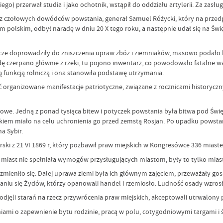
o) przerwał studia i jako ochotnik, wstąpił do oddziału artylerii. Za zasługi
 z czołowych dowódców powstania, generał Samuel Różycki, który na przed
m polskim, odbył naradę w dniu 20 X tego roku, a następnie udał się na Święt
deszcze doprowadziły do zniszczenia upraw zbóż i ziemniaków, masowo podał
ę czerpano głównie z rzeki, tu pojono inwentarz, co powodowało fatalne w
funkcją rolniczą i ona stanowiła podstawę utrzymania.
ć organizowane manifestacje patriotyczne, związane z rocznicami historycz
owe. Jedną z ponad tysiąca bitew i potyczek powstania była bitwa pod Świę
em miało na celu uchronienia go przed zemstą Rosjan. Po upadku powstania
a Sybir.
ki z 21 VI 1869 r, który pozbawił praw miejskich w Kongresówce 336 miaste
 miast nie spełniała wymogów przysługujących miastom, były to tylko mias
 zmieniło się. Dalej uprawa ziemi była ich głównym zajęciem, przeważały g
aniu się Żydów, którzy opanowali handel i rzemiosło. Ludność osady wzrosł
odjęli starań na rzecz przywrócenia praw miejskich, akceptowali utrwalony 
i o zapewnienie bytu rodzinie, pracą w polu, cotygodniowymi targami i świę