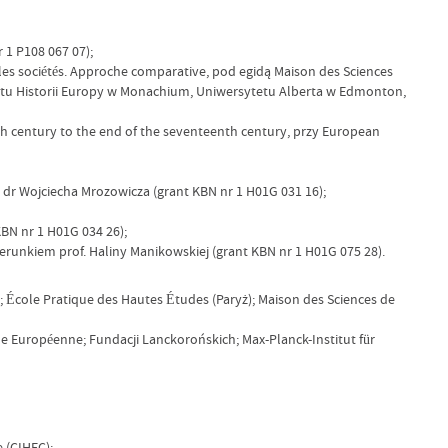
1 P108 067 07);
s sociétés. Approche comparative, pod egidą Maison des Sciences
utu Historii Europy w Monachium, Uniwersytetu Alberta w Edmonton,
 century to the end of the seventeenth century, przy European
dr Wojciecha Mrozowicza (grant KBN nr 1 H01G 031 16);
BN nr 1 H01G 034 26);
erunkiem prof. Haliny Manikowskiej (grant KBN nr 1 H01G 075 28).
); École Pratique des Hautes Études (Paryż); Maison des Sciences de
 Européenne; Fundacji Lanckorońskich; Max-Planck-Institut für
 (CIHEC);