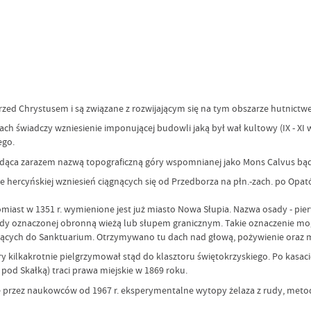
rzed Chrystusem i są związane z rozwijającym się na tym obszarze hutnictw
wiadczy wzniesienie imponującej budowli jaką był wał kultowy (IX - XI w.)
ego.
będąca zarazem nazwą topograficzną góry wspomnianej jako Mons Calvus bąd
 hercyńskiej wzniesień ciągnących się od Przedborza na płn.-zach. po Opató
iast w 1351 r. wymienione jest już miasto Nowa Słupia. Nazwa osady - pie
sady oznaczonej obronną wieżą lub słupem granicznym. Takie oznaczenie 
zających do Sanktuarium. Otrzymywano tu dach nad głową, pożywienie oraz
óry kilkakrotnie pielgrzymował stąd do klasztoru świętokrzyskiego. Po kasac
pod Skałką) traci prawa miejskie w 1869 roku.
 przez naukowców od 1967 r. eksperymentalne wytopy żelaza z rudy, meto