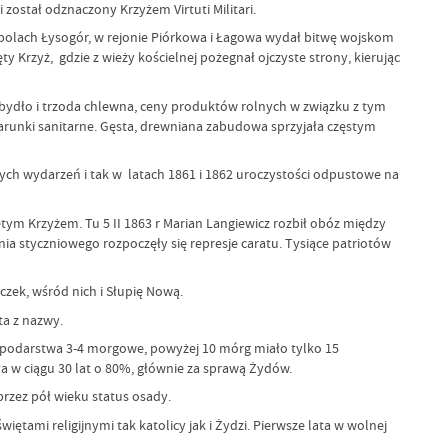
 został odznaczony Krzyżem Virtuti Militari.
polach Łysogór, w rejonie Piórkowa i Łagowa wydał bitwę wojskom
y Krzyż, gdzie z wieży kościelnej pożegnał ojczyste strony, kierując
o bydło i trzoda chlewna, ceny produktów rolnych w związku z tym
arunki sanitarne. Gęsta, drewniana zabudowa sprzyjała częstym
nych wydarzeń i tak w latach 1861 i 1862 uroczystości odpustowe na
tym Krzyżem. Tu 5 II 1863 r Marian Langiewicz rozbił obóz między
 styczniowego rozpoczęły się represje caratu. Tysiące patriotów
czek, wśród nich i Słupię Nową.
ta z nazwy.
ospodarstwa 3-4 morgowe, powyżej 10 mórg miało tylko 15
a w ciągu 30 lat o 80%, głównie za sprawą Żydów.
przez pół wieku status osady.
tami religijnymi tak katolicy jak i Żydzi. Pierwsze lata w wolnej