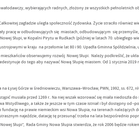
wczy, wybierających radnych, złożony ze wszystkich pełnoletnich obywat
ałkowitej zagładzie uległa społeczność żydowska. Życie straciło również wi
pracę w odbudowujących się miastach, odbudowującym się przemyśle, ko
owej Słupi, w Kopalni Pirytu w Rudkach (później w latach 70. ubiegłego 
strojowymi w kraju na przełomie lat 80 i 90. Upadła Gminna Spółdzielnia, 
h mieszkańców obserwujemy rozwój Nowej Słupi. Należy podkreślić, że ukła
predestynuje do tego aby nazywać Nową Słupię miastem. Od 1 stycznia 2019 r
a na Łysej Górze w średniowieczu, Warszawa–Wrocław, PWN, 1992, ss. 672, ré
ąpić musiała przed 1269 r.. Na niej wszak wzorować się miała niedoszła do 
a Wstydliwego, a także że jeszcze w tym czasie istniał i był dostępny od¬po
go fundację na prawie niemieckim wsi Nowa Słupia, na terenach należących do
 strasznym najeździe, datację tę przesunąć trzeba na lata bezpośrednio po
 Nowej Słupi”, Rada Gminy Nowa Słupia stwierdza, że rok 2006 będzie rokie