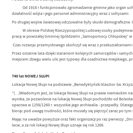
Od 1918 r funkcjonowało zgromadzenie gminne jako organ uchwałoda
działalność wójta i jego personel administracyjny wraz z sołtysami.
Po drugiej wojnie światowej odczuwalne były skutki demograficzne. C
W okresie Polskiej Rzeczypospolitej Ludowej osoby podejmowały 
pracę w powstałej Gminnej Spółdzielni „Samopomocy Chłopskiej” w N
Czas rozwoju przemysłowego skończył się wraz z przekształceniami u
Przez ostatnie lata dzięki staraniom kolejnych samorządów i samyc
miejscem zbiegu wielu ulic jest typowy dla osadnictwa miejskiego, 
740 lat NOWEJ SŁUPI
Lokacja Nowej Słupi na podstawie „Benedyktyński klasztor św. Krzyż
”(…)Wiadomym jest, że lokacja Nowej Słupi na prawie niemieckim nast
wynika, że pozwolenie na lokację Nowej Słupi pochodziło od Bolesław
opactwa w 1259/1260 r. wszystkie jego archiwalia - przepadły. Dlate
biorąc pod uwagę trudności, które musiały się piętrzyć zaraz po tym
Mając na uwadze powyższe oraz fakt organizacji po raz pierwszy „Dni
lecie, a za rok lokacji Nowej Słupi uznaje się rok 1266.