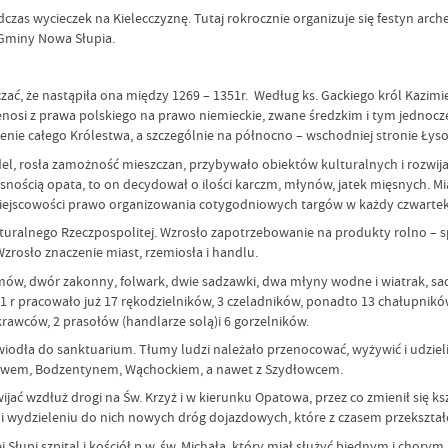
as wycieczek na Kielecczyznę. Tutaj rokrocznie organizuje się festyn arch
 Gminy Nowa Słupia.
czać, że nastąpiła ona między 1269 – 1351r. Według ks. Gackiego król Kazim
nosi z prawa polskiego na prawo niemieckie, zwane średzkim i tym jednocześ
nie całego Królestwa, a szczególnie na północno – wschodniej stronie Łyso
l, rosła zamożność mieszczan, przybywało obiektów kulturalnych i rozwijała
nością opata, to on decydował o ilości karczm, młynów, jatek mięsnych. Mias
 miejscowości prawo organizowania cotygodniowych targów w każdy czwartek
lturalnego Rzeczpospolitej. Wzrosło zapotrzebowanie na produkty rolno – s
Wzrosło znaczenie miast, rzemiosła i handlu.
w, dwór zakonny, folwark, dwie sadzawki, dwa młyny wodne i wiatrak, sad za
1 r pracowało już 17 rękodzielników, 3 czeladników, ponadto 13 chałupników i
krawców, 2 prasołów (handlarze solą)i 6 gorzelników.
 wiodła do sanktuarium. Tłumy ludzi należało przenocować, wyżywić i udzi
owem, Bodzentynem, Wąchockiem, a nawet z Szydłowcem.
ijać wzdłuż drogi na Św. Krzyż i w kierunku Opatowa, przez co zmienił się 
 wydzieleniu do nich nowych dróg dojazdowych, które z czasem przekształc
upi szpital i kościół p.w. św. Michała, który miał służyć biednym i chorym. 