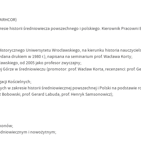
(LARHCOR)
zakresie historii średniowiecza powszechnego i polskiego. Kierownik Pracow
-Historycznego Uniwersytetu Wrocławskiego, na kierunku historia nauczyci
ydana drukiem w 1980 r.), napisana na seminarium prof. Wacława Korty;
awskiego, od 2005 jako profesor zwyczajny;
j Górze w średniowieczu (promotor: prof. Wacław Korta, recenzenci: prof. Ge
cji Kościelnych;
h w zakresie historii średniowiecznej powszechnej i Polski na podstawie
z Bobowski, prof. Gerard Labuda, prof. Henryk Samsonowicz);
zakonów;
średniowiecznym i nowożytnym;