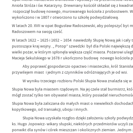
Anioła Stróża i św. Katarzyny. Drewniany kościół składał się z kwadra
rozpoczął budowę nowego, murowanego kościoła z probostwem. W c
wykończono i w 1807 r otworzono tu szkołę podwydziałową.
W latach 20. XVII w opat Bogusław Radoszewski, aby polepszyć byt 
Radoszowem na swoją cześć.
W latach 1622 – 1625 i 1652 – 1654 nawiedziły Słupię Nową jak i cały
pustoszące kraj wojny. „ Potop” szwedzki był dla Polski największą d
wielki pożar, w którym spłonęła większa część miasta. Pożarowi ul
Macieja Sekulskiego w 1678 r ukończono budowę nowego kościoła 
Aby poprawić gospodarczo opactwo i miasteczko, król Stanisław Po
przywilejem miast i jednym z czynników odróżniających je od wsi.
W wyniku trzeciego rozbioru Polski Słupia Nowa znalazła się w z
Słupia Nowa była miastem rządowym. Na jej czele stał burmistrz, 
mógł zostać tylko ten obywatel miasta, który posiadał nieruchomość 
Słupia Nowa była zaliczana do małych miast o niewielkich dochodach
kopytkowego, od transakcji, uboju i innych.
Słupia Nowa uzyskała rozgłos dzięki założeniu szkoły podwydziało
ks. Hugo Jopowicz- wikary słupski, niektórych przedmiotów uczyli za
ponwikt dla synów i córek mieszczan i okolicznych ziemian. Jednym 