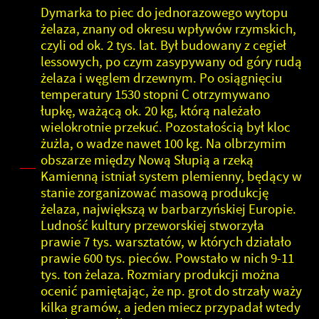
Dymarka to piec do jednorazowego wytopu
żelaza, znany od okresu wpływów rzymskich,
czyli od ok. 2 tys. lat. Był budowany z cegieł
lessowych, po czym zasypywany od góry rudą
żelaza i węglem drzewnym. Po osiągnięciu
temperatury 1530 stopni C otrzymywano
łupkę, ważącą ok. 20 kg, którą należało
wielokrotnie przekuć. Pozostałością był kloc
żużla, o wadze nawet 100 kg. Na olbrzymim
obszarze między Nową Słupią a rzeką
Kamienną istniał system plemienny, będący w
stanie zorganizować masową produkcję
żelaza, największą w barbarzyńskiej Europie.
Ludność kultury przeworskiej stworzyła
prawie 7 tys. warsztatów, w których działało
prawie 600 tys. pieców. Powstało w nich 9-11
tys. ton żelaza. Rozmiary produkcji można
ocenić pamiętając, że np. grot do strzały waży
kilka gramów, a jeden miecz przypadał wtedy