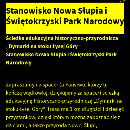
preferencji prywatności, logowania czy wypełniania
formularzy. Dzięki plikom cookies strona, z której
Stanowisko Nowa Słupia i
Funkcjonalne i personalizacyjne
korzystasz, może działać bez zakłóceń.
Świętokrzyski Park Narodowy
Tego typu pliki cookies umożliwiają stronie internetowej
zapamiętanie wprowadzonych przez Ciebie ustawień oraz
personalizację określonych funkcjonalności czy
Ścieżka edukacyjna historyczno-przyrodnicza
prezentowanych treści.
Zapoznaj się z
POLITYKĄ PRYWATNOŚCI I PLIKÓW COOKIES
.
„Dymarki na stoku Łysej Góry”
Dzięki tym plikom cookies możemy zapewnić Ci większy
Stanowisko Nowa Słupia i Świętokrzyski Park
Więcej
komfort korzystania z funkcjonalności naszej strony
Narodowy
poprzez dopasowanie jej do Twoich indywidualnych
preferencji. Wyrażenie zgody na funkcjonalne i
Analityczne
personalizacyjne pliki cookies gwarantuje dostępność
Zapraszamy na spacer (a Państwu, którzy tu
większej ilości funkcji na stronie.
Analityczne pliki cookies pomagają nam rozwijać się i
dostosowywać do Twoich potrzeb.
kończą wędrówkę, dziękujemy za spacer) ścieżką
edukacyjną historyczno-przyrodniczą „Dymarki na
Cookies analityczne pozwalają na uzyskanie informacji w
Więcej
stoku Łysej Góry”. Trasa ma 3 km długości i dziesięć
zakresie wykorzystywania witryny internetowej, miejsca
przystanków, dzięki którym można zapoznać się z
oraz częstotliwości, z jaką odwiedzane są nasze serwisy
www. Dane pozwalają nam na ocenę naszych serwisów
dziejami, a także przyrodą Nowej Słupi,
Reklamowe