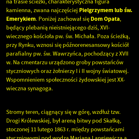
na trasie ścieżki, charakterystyczna figura
kamienna, zwana najczęściej
Pielgrzymem lub św.
Emerykiem
. Poniżej zachował się
Dom Opata
,
będący plebanią nieistniejącego dziś, XVI-
wiecznego kościoła pw. św. Michała. Poza ścieżką,
przy Rynku, wznosi się późnorenesansowy kościół
parafialny pw. św. Wawrzyńca, pochodzący z XVII
w. Na cmentarzu urządzono groby powstańców
styczniowych oraz żołnierzy I i II wojny światowej.
Wspomnieniem społeczności żydowskiej jest XX-
wieczna synagoga.
Stromy teren, ciągnący się w górę, wzdłuż tzw.
Drogi Królewskiej, był areną bitwy pod Skałką,
stoczonej 11 lutego 1863 r. między powstańcami
styczniowymi pod wodzą Mariana Langiewicza a