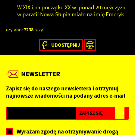
W XIX i na początku XX w. ponad 20 mężczyzn
w parafii Nowa Słupia miało na imię Emeryk.
7238
czytano:
razy
UDOSTĘPNIJ
NEWSLETTER
Zapisz się do naszego newslettera i otrzymuj
najnowsze wiadomości na podany adres e-mail
Wyrażam zgodę na otrzymywanie drogą