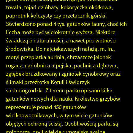
trwała, tojad dzióbaty, kokoryczka okółkowa,
paprotnik kolczysty czy przetacznik górski.
Stwierdzono ponad 4 tys. gatunków fauny, choć ich
liczba może być wielokrotnie wyższa. Niektóre
świadczą o naturalności, a nawet pierwotności
środowiska. Do najciekawszych należą, m. in.,
motyl przeplatka aurinia, chrząszcze jelonek
rogacz, nadobnica alpejska, pachnica dębowa,
zgłębek bruzdkowany i zgniotek cynobrowy oraz
ślimaki przeźrotka Kotuli i świdrzyk
siedmiogrodzki. Z terenu parku opisano kilka
gatunków nowych dla nauki. Królestwo grzybów
reprezentuje ponad 450 gatunków
wielkoowocnikowych, w tym wiele gatunków
objętych ochroną ścisłą. Osobliwością parku są
gołoborza, czyli wielkie rumowiska skalne,