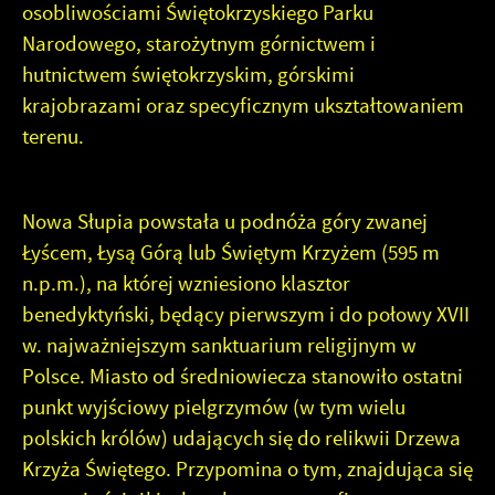
internetowych pod względem ich popularności wśród
osobliwościami Świętokrzyskiego Parku
użytkowników. Zgromadzone informacje są przetwarzane
Dzięki reklamowym plikom cookies prezentujemy Ci
Narodowego, starożytnym górnictwem i
w formie zanonimizowanej. Wyrażenie zgody na
najciekawsze informacje i aktualności na stronach naszych
hutnictwem świętokrzyskim, górskimi
analityczne pliki cookies gwarantuje dostępność
partnerów.
wszystkich funkcjonalności.
krajobrazami oraz specyficznym ukształtowaniem
Promocyjne pliki cookies służą do prezentowania Ci
terenu.
Więcej
naszych komunikatów na podstawie analizy Twoich
upodobań oraz Twoich zwyczajów dotyczących
przeglądanej witryny internetowej. Treści promocyjne
Nowa Słupia powstała u podnóża góry zwanej
mogą pojawić się na stronach podmiotów trzecich lub firm
będących naszymi partnerami oraz innych dostawców
Łyścem, Łysą Górą lub Świętym Krzyżem (595 m
usług. Firmy te działają w charakterze pośredników
n.p.m.), na której wzniesiono klasztor
prezentujących nasze treści w postaci wiadomości, ofert,
benedyktyński, będący pierwszym i do połowy XVII
komunikatów mediów społecznościowych.
w. najważniejszym sanktuarium religijnym w
Polsce. Miasto od średniowiecza stanowiło ostatni
punkt wyjściowy pielgrzymów (w tym wielu
polskich królów) udających się do relikwii Drzewa
Krzyża Świętego. Przypomina o tym, znajdująca się