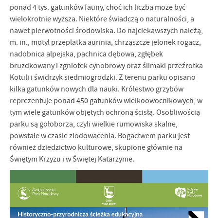
ponad 4 tys. gatunków fauny, choć ich liczba może być
wielokrotnie wyższa. Niektóre świadczą o naturalności, a
nawet pierwotności środowiska. Do najciekawszych należą,
m. in., motyl przeplatka aurinia, chrząszcze jelonek rogacz,
nadobnica alpejska, pachnica dębowa, zgłębek
bruzdkowany i zgniotek cynobrowy oraz ślimaki przeźrotka
Kotuli i świdrzyk siedmiogrodzki. Z terenu parku opisano
kilka gatunków nowych dla nauki. Królestwo grzybów
reprezentuje ponad 450 gatunków wielkoowocnikowych, w
tym wiele gatunków objętych ochroną ścisłą. Osobliwością
parku są gołoborza, czyli wielkie rumowiska skalne,
powstałe w czasie zlodowacenia. Bogactwem parku jest
również dziedzictwo kulturowe, skupione głównie na
Świętym Krzyżu i w Świętej Katarzynie.