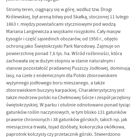
Stromy teren, ciągnący się w górę, wzdłuż tzw. Drogi
Królewskiej, był areną bitwy pod Skałką, stoczonej 11 lutego
1863 r. między powstańcami styczniowymi pod wodzą
Mariana Langiewicza a wojskami rosyjskimi. Cały masyw
Łysogór i część sąsiednich obszarów, od 1950 r., objęto
ochroną jako Świętokrzyski Park Narodowy. Zajmuje on
powierzchnię ponad 7,6 tys. ha. Wśród roślinności, która
zachowała się w dużym stopniu w stanie naturalnym i
stanowi pozostałość pradawnej Puszczy Jodłowej, dominują
lasy, na czele z endemicznym dla Polski zbiorowiskiem
wyżynnego jodłowego boru mieszanego, a także
zbiorowiskiem buczyny karpackiej. Charakterystyczny jest
także modrzew polski na Chełmowej Górze i zespół jarzębiny
świętokrzyskiej. W parku i otulinie odnotowano ponad tysiąc
gatunków roślin naczyniowych, w tym blisko 131 gatunków
prawnie chronionych i 38 gatunków górskich, takich np. jak
miesiącznica trwała, tojad dzióbaty, kokoryczka okółkowa,
paprotnik kolczysty czy przetacznik górski. Stwierdzono