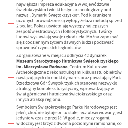
największa impreza edukacyjna w województwie
świętokrzyskim i wielki festyn archeologiczny pod
nazwą „Dymarki Świętokrzyskie”. Pod kierunkiem
uczonych prowadzone są wytopy żelaza metodą sprzed
2 tys. lat. Pokaz uświetniają występy najlepszych
zespołów estradowych i folklorystycznych. Twórcy
ludowi wystawiają swoje rękodzieła. Można zapoznać
się z codziennym życiem dawnych ludzi i podziwiać
sprawność rzymskich legionistów.
Zorganizowane w miejscu odkrycia 42 dymarek
Muzeum Starożytnego Hutnictwa Świętokrzyskiego
im. Mieczysława Radwana
, Centrum Kulturowo-
Archeologiczne z rekonstrukcjami kilkunastu obiektów
nawiązujących do epoki dymarek oraz powstający Park
Dziedzictwa Gór Świętokrzyskich stanowią niezwykle
atrakcyjny kompleks turystyczny, wprowadzający w
świat górnictwa i hutnictwa świętokrzyskiego oraz
innych atrakcji regionu.
Symbolem Świętokrzyskiego Parku Narodowego jest
jeleń, choć nie bytuje on tu stale, lecz obserwowany jest
jedynie w czasie przejść. W godle, między rogami,
widoczny jest krzyż z dwoma poziomymi ramionami, co