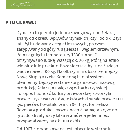
A TO CIEKAWE!
Dymarka to piec do jednorazowego wytopu żelaza,
znany od okresu wpływów rzymskich, czyli od ok. 2 tys.
lat. Był budowany z cegieł lessowych, po czym
zasypywany od góry rudą żelaza i węglem drzewnym.
Po osiągnięciu temperatury 1530 stopni C
otrzymywano łupkę, ważącą ok. 20 kg, którą należało
wielokrotnie przekuć. Pozostałością był kloc żużla, o
wadze nawet 100 kg. Na olbrzymim obszarze między
Nową Słupią a rzeką Kamienną istniał system
plemienny, będący w stanie zorganizować masową
produkcję żelaza, największą w barbarzyńskiej
Europie. Ludność kultury przeworskiej stworzyła
prawie 7 tys. warsztatów, w których działało prawie 600
tys. pieców. Powstało w nich 9-11 tys. ton żelaza.
Rozmiary produkcji można ocenić pamiętając, że np.
grot do strzały waży kilka gramów, a jeden miecz
przypadał wtedy na ok. 100 osób.
Od 1967 r. organizowana jest, obecnie w sierpniu,