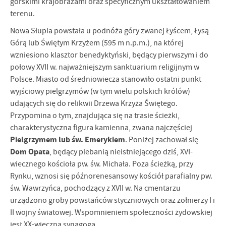
górskimi krajobrazami oraz specyficznym ukształtowaniem
terenu.
Nowa Słupia powstała u podnóża góry zwanej Łyścem, Łysą
Górą lub Świętym Krzyżem (595 m n.p.m.), na której
wzniesiono klasztor benedyktyński, będący pierwszym i do
połowy XVII w. najważniejszym sanktuarium religijnym w
Polsce. Miasto od średniowiecza stanowiło ostatni punkt
wyjściowy pielgrzymów (w tym wielu polskich królów)
udających się do relikwii Drzewa Krzyża Świętego.
Przypomina o tym, znajdująca się na trasie ścieżki,
charakterystyczna figura kamienna, zwana najczęściej
Pielgrzymem lub św. Emerykiem
. Poniżej zachował się
Dom Opata
, będący plebanią nieistniejącego dziś, XVI-
wiecznego kościoła pw. św. Michała. Poza ścieżką, przy
Rynku, wznosi się późnorenesansowy kościół parafialny pw.
św. Wawrzyńca, pochodzący z XVII w. Na cmentarzu
urządzono groby powstańców styczniowych oraz żołnierzy I i
II wojny światowej. Wspomnieniem społeczności żydowskiej
jest XX-wieczna synagoga.