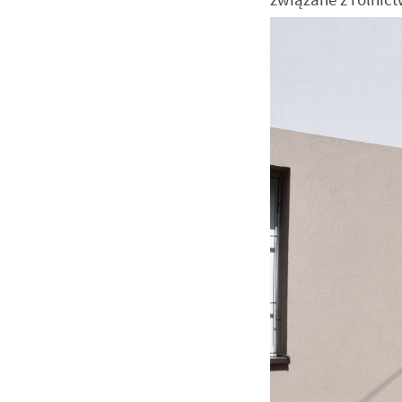
U
S
z
s