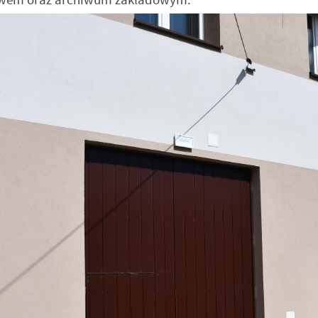
stawienia
zanujemy Twoją prywatność. Możesz zmienić ustawienia cookies lub
aakceptować je wszystkie. W dowolnym momencie możesz dokonać zmiany
woich ustawień.