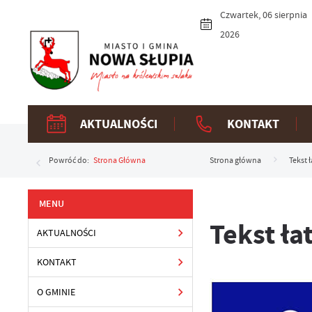
Przejdź do menu.
Przejdź do wyszukiwarki.
Przejdź do treści.
Przejdź do ustawień wielkości czcionki.
Włącz wersję kontrastową strony.
Czwartek, 06 sierpnia
2026
AKTUALNOŚCI
KONTAKT
Powróć do:
Strona Główna
Strona główna
Tekst 
Tekst ła
AKTUALNOŚCI
KONTAKT
O GMINIE