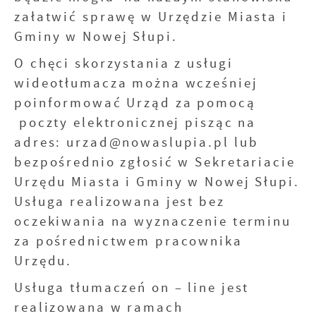
użytkowników. Zgromadzone informacje są
załatwić sprawę w Urzędzie Miasta i
przetwarzane w formie zanonimizowanej.
Promocyjne pliki cookies służą do
Więcej
Wyrażenie zgody na analityczne pliki cookies
prezentowania Ci naszych komunikatów na
Gminy w Nowej Słupi.
gwarantuje dostępność wszystkich
podstawie analizy Twoich upodobań oraz
O chęci skorzystania z usługi
funkcjonalności.
Twoich zwyczajów dotyczących przeglądanej
witryny internetowej. Treści promocyjne
wideotłumacza można wcześniej
mogą pojawić się na stronach podmiotów
poinformować Urząd za pomocą
trzecich lub firm będących naszymi
poczty elektronicznej pisząc na
partnerami oraz innych dostawców usług.
Firmy te działają w charakterze pośredników
adres: urzad@nowaslupia.pl lub
prezentujących nasze treści w postaci
bezpośrednio zgłosić w Sekretariacie
wiadomości, ofert, komunikatów mediów
Urzędu Miasta i Gminy w Nowej Słupi.
społecznościowych.
Usługa realizowana jest bez
oczekiwania na wyznaczenie terminu
za pośrednictwem pracownika
Urzędu.
Usługa tłumaczeń on – line jest
realizowana w ramach