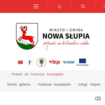
Przejdź do menu.
Przejdź do wyszukiwarki.
Przejdź do treści.
Przejdź do ustawień wielkości czcionki.
Włącz wersję kontrastową strony.
Ustawienia
Szanujemy Twoją prywatność. Możesz zmienić ustawienia coo
Powróć do:
Fundusze Europejskie
zaakceptować je wszystkie. W dowolnym momencie możesz 
swoich ustawień.
Strona główna
Fundusze europejskie
Usługi indywidu
Niezbędne