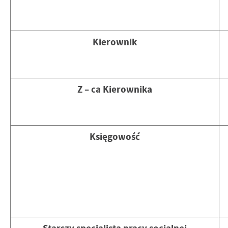
Reklamowe
Dzięki reklamowym plikom cookies prezentujemy Ci najciekawsz
Kierownik
Promocyjne pliki cookies służą do prezentowania Ci naszych 
Więcej
przeglądanej witryny internetowej. Treści promocyjne mogą po
dostawców usług. Firmy te działają w charakterze pośrednikó
Z – ca Kierownika
społecznościowych.
Księgowość