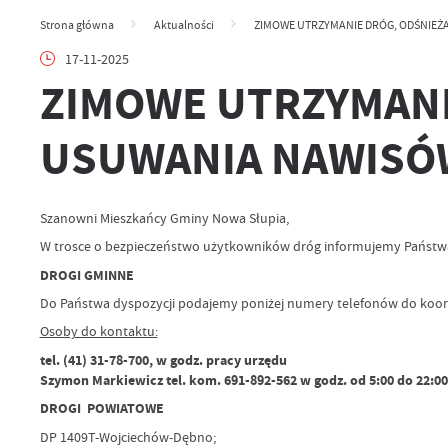
Strona główna
Aktualności
ZIMOWE UTRZYMANIE DRÓG, ODŚNIEŻ
17-11-2025
ZIMOWE UTRZYMANI
USUWANIA NAWISÓ
Szanowni Mieszkańcy Gminy Nowa Słupia,
W trosce o bezpieczeństwo użytkowników dróg informujemy Państwa
DROGI GMINNE
Do Państwa dyspozycji podajemy poniżej numery telefonów do ko
Osoby do kontaktu:
tel. (41) 31-78-700, w godz. pracy urzędu
Szymon Markiewicz tel. kom. 691-892-562 w godz. od 5:00 do 22:00
DROGI POWIATOWE
DP 1409T-Wojciechów-Dębno;