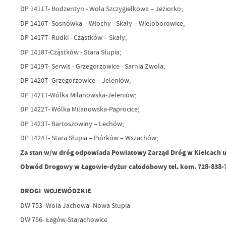
DP 1411T- Bodzentyn - Wola Szczygiełkowa – Jeziorko;
DP 1416T- Sosnówka – Włochy - Skały – Wieloborowice;
DP 1417T- Rudki - Cząstków – Skały;
DP 1418T-Cząstków - Stara Słupia;
DP 1419T- Serwis - Grzegorzowice - Sarnia Zwola;
DP 1420T- Grzegorzowice – Jeleniów;
DP 1421T-Wólka Milanowska-Jeleniów;
DP 1422T- Wólka Milanowska-Paprocice;
DP 1423T- Bartoszowiny – Lechów;
DP 1424T- Stara Słupia – Piórków – Wszachów;
Za stan w/w dróg odpowiada Powiatowy Zarząd Dróg w Kielcach ul. W
Obwód Drogowy w Łagowie-dyżur całodobowy tel. kom. 728-838-745, 
DROGI WOJEWÓDZKIE
DW 753- Wola Jachowa- Nowa Słupia
DW 756- Łagów-Starachowice