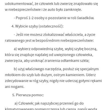
udokumentować, że człowiek lub zwierzę znajdowało się
w niebezpieczeństwie i że auto było zamknięte.
- Poproś 1-2 osoby o pozostanie w roli świadków.
4. Wybicie szyby (ostateczność):
- Jeśli nie możesz zlokalizować właściciela, a życie
ratowanego jest w bezpośrednim niebezpieczeństwie:
a) wybierz odpowiednią szybę, wybij szybę boczną,
która się znajduje najdalej od uwięzionego człowieka,
zwierzęcia, aby uniknąć zranienia odłamkami szkła;
b) użyj właściwego narzędzia, posłuż się specjalnym
młotkiem do szyb lub dużym, ostrym kamieniem. Uderz
zdecydowanie w róg szyby, nigdy nie uderzaj gołymi rękami
ani nogami.
5. Pierwsza pomoc:
a) Człowiek; jak najszybciej przenieś go do
klimatyzowanego pomieszczenia lub cienia, napój wodą,