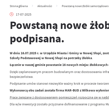
Strona główna
Aktualności
Powstaną nowe żłobki samorządowe 
17-07-2025
Powstaną nowe żło
podpisana.
W dniu 16.07.2025 r. w Urzędzie Miasta i Gminy w Nowej Słupi, z
Szkoły Podstawowej w Nowej Słupi na potrzeby żłobka
.
Łącznie w naszej gminie powstanie 16 nowych miejsc żłobkowych dl
Dzięki zaplanowanym pracom budowlanym oraz dostosowaniu infrast
bezpieczeństwa.
Podpisanie umów stanowi niezwykle ważny krok w procesie tworzen
Wykonawcą obu zadań została firma MAR-BUD z Wilkowa wyłoniona w
Prace związane z dostosowaniem pomieszczeń rozpoczną się w najbliż
Dla w/w inwestycji zostało przyznane dofinansowanie z programu Mal