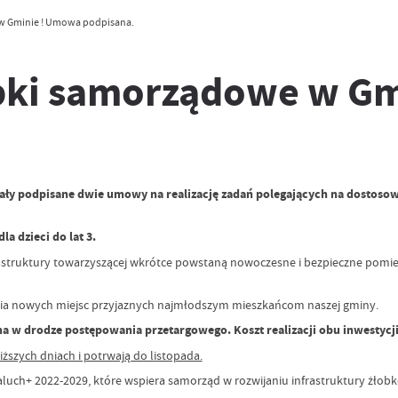
w Gminie ! Umowa podpisana.
bki samorządowe w Gm
ostały podpisane dwie umowy na realizację zadań polegających na dosto
a dzieci do lat 3.
ruktury towarzyszącej wkrótce powstaną nowoczesne i bezpieczne pomiesz
ia nowych miejsc przyjaznych najmłodszym mieszkańcom naszej gminy.
 drodze postępowania przetargowego. Koszt realizacji obu inwestycji w
szych dniach i potrwają do listopada.
uch+ 2022-2029, które wspiera samorząd w rozwijaniu infrastruktury żłobk