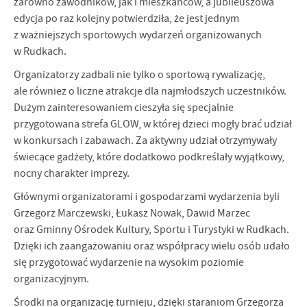
zarówno zawodników, jak i mieszkańców, a jubileuszowa
edycja po raz kolejny potwierdziła, że jest jednym
z ważniejszych sportowych wydarzeń organizowanych
w Rudkach.
Organizatorzy zadbali nie tylko o sportową rywalizację,
ale również o liczne atrakcje dla najmłodszych uczestników.
Dużym zainteresowaniem cieszyła się specjalnie
przygotowana strefa GLOW, w której dzieci mogły brać udział
w konkursach i zabawach. Za aktywny udział otrzymywały
świecące gadżety, które dodatkowo podkreślały wyjątkowy,
nocny charakter imprezy.
Głównymi organizatorami i gospodarzami wydarzenia byli
Grzegorz Marczewski, Łukasz Nowak, Dawid Marzec
oraz Gminny Ośrodek Kultury, Sportu i Turystyki w Rudkach.
Dzięki ich zaangażowaniu oraz współpracy wielu osób udało
się przygotować wydarzenie na wysokim poziomie
organizacyjnym.
Środki na organizację turnieju, dzięki staraniom Grzegorza