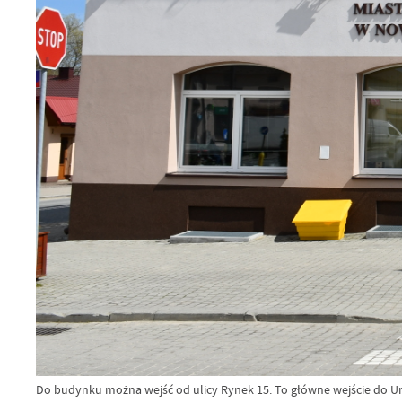
Do budynku można wejść od ulicy Rynek 15. To główne wejście do U