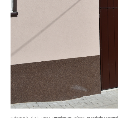
W drugim budynku Urzędu znajduje się Referat Gospodarki Komunalne