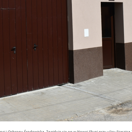
j i Ochrony Środowiska. Znajduje się on w Nowej Słupi przy ulicy Staszica