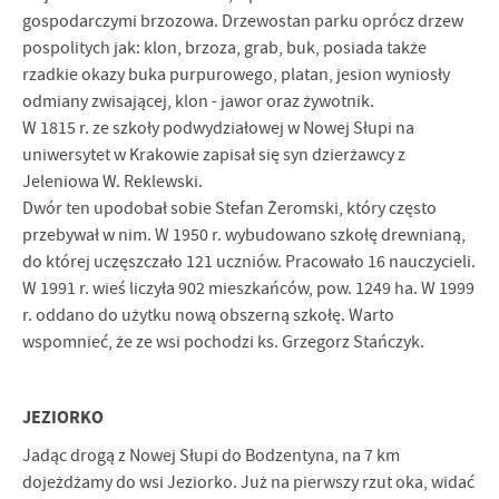
gospodar­czymi brzozowa. Drzewostan parku oprócz drzew
pospolitych jak: klon, brzoza, grab, buk, posiada także
rzadkie okazy buka purpurowego, platan, jesion wyniosły
odmiany zwisającej, klon - jawor oraz żywotnik.
W 1815 r. ze szkoły podwydziałowej w Nowej Słupi na
uniwersytet w Krakowie zapisał się syn dzierżawcy z
Jeleniowa W. Reklewski.
Dwór ten upodobał sobie Stefan Żeromski, który często
przebywał w nim. W 1950 r. wybudowano szkołę drewnianą,
do której uczęszczało 121 uczniów. Pracowało 16 nauczycieli.
W 1991 r. wieś liczyła 902 mieszkańców, pow. 1249 ha. W 1999
r. oddano do użytku nową obszerną szkołę. Warto
wspomnieć, że ze wsi pochodzi ks. Grzegorz Stańczyk.
JEZIORKO
Jadąc drogą z Nowej Słupi do Bodzentyna, na 7 km
dojeżdżamy do wsi Jeziorko. Już na pierwszy rzut oka, widać