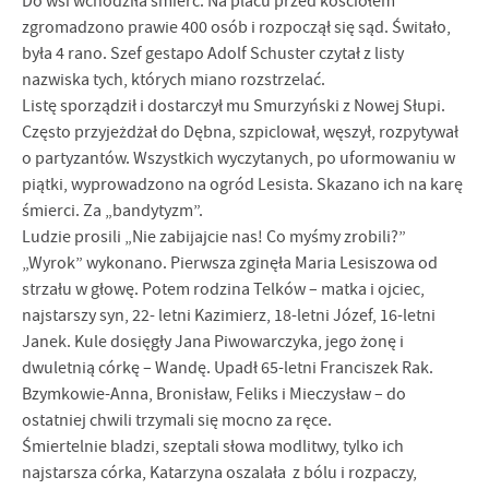
Do wsi wchodziła śmierć. Na placu przed kościołem
zgromadzono prawie 400 osób i rozpoczął się sąd. Świtało,
była 4 rano. Szef gestapo Adolf Schuster czytał z listy
nazwiska tych, których miano rozstrzelać.
Listę sporządził i dostarczył mu Smurzyński z Nowej Słupi.
Często przyjeżdżał do Dębna, szpiclował, węszył, rozpytywał
o partyzantów. Wszystkich wyczytanych, po uformowaniu w
piątki, wyprowadzono na ogród Lesista. Skazano ich na karę
śmierci. Za „bandytyzm”.
Ludzie prosili „Nie zabijajcie nas! Co myśmy zrobili?”
„Wyrok” wykonano. Pierwsza zginęła Maria Lesiszowa od
strzału w głowę. Potem rodzina Telków – matka i ojciec,
najstarszy syn, 22- letni Kazimierz, 18-letni Józef, 16-letni
Janek. Kule dosięgły Jana Piwowarczyka, jego żonę i
dwuletnią córkę – Wandę. Upadł 65-letni Franciszek Rak.
Bzymkowie-Anna, Bronisław, Feliks i Mieczysław – do
ostatniej chwili trzymali się mocno za ręce.
Śmiertelnie bladzi, szeptali słowa modlitwy, tylko ich
najstarsza córka, Katarzyna oszalała z bólu i rozpaczy,