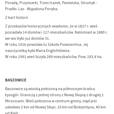
Poradą, Przy­miarki, Trzeci Łazek, Pastwiska, Strumyk -
Pradło. Las - Wypalona Poręba.
Z kart historii
Z przekazów historycznych wiadomo, że w 1827 r. wieś
posiadała 14 domów i 127 mieszkańców. Natomiast w 1880 r.
we wsi było już domów 31.
W roku 1916 powstała tu Szkoła Powszechna. Jej
nauczycielką była Maria Englichtówna.
W roku 1991 wieś liczyła 289 mieszkańców. Pow. 193,4 ha.
BASZOWICE
Baszowice są wioską położoną na północnym krańcu
Łysogór. Graniczą z jednej strony z Nową Słupią z drugiej z
Mirocicami. Wieś położona w centrum gminy, stąd jest
zaledwie 2 km od Nowej Słupi, 10 km od Bodzentyna, 40 km
od Kielc.