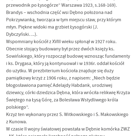
przewodnik po Łysogórze” Warszawa 1923, s.168-169).
Brandys – wschodnia część wsi Dębno położona nad
Pokrzywianką, tworząca w tym miejscu staw, przy którym
młyn. Piękne widoki ma grzbiet Łysogórski (J.
Dybczyński….).
Wspomniany kościół z XVIII wieku spłonął w 1927 roku.
Obecnie stojący budowany był przez dwóch księży ks.
Sowińskiego, który rozpoczął budowę wznosząc fundamenty
i ks. Drygasa, który ją kontynuował i w 1936r. oddał kościół
do użytku. W prezbiterium kościoła znajduje się duży
pamiątkowy krzyż z 1906 roku, z napisem: „Niech będzie
błogosławiona pamięć Adelajdy Habdank, urodziwej
dziewicy, córki dziedzica Dębna, która wróciła relikwię Krzyża
Świętego na Łysą Górę, za Bolesława Wstydliwego króla
polskiego”.
Krzyż ten wykonany przez S. Witkowskiego i S. Makowskiego
z Kunowa.
W czasie II wojny światowej powstała w Dębnie komórka ZWZ