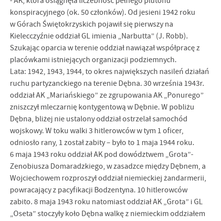
- AK, która osiągnęła liczebność pełnego plutonu
konspiracyjnego (ok. 50 członków). Od jesieni 1942 roku
w Górach Świętokrzyskich pojawił się pierwszy na
Kielecczyźnie oddział GL imienia „Narbutta” (J. Robb).
Szukając oparcia w terenie oddział nawiązał współpracę z
placówkami istniejących organizacji podziemnych.
Lata: 1942, 1943, 1944, to okres największych nasileń działań
ruchu partyzanckiego na terenie Dębna. 30 września 1943r.
oddział AK „Mariańskiego” ze zgrupowania AK „Ponurego”
zniszczył mleczarnię kontygentową w Dębnie. W pobliżu
Dębna, bliżej nie ustalony oddział ostrzelał samochód
wojskowy. W toku walki 3 hitlerowców w tym 1 oficer,
odniosło rany, 1 został zabity – było to 1 maja 1944 roku.
6 maja 1943 roku oddział AK pod dowództwem „Grota”-
Zenobiusza Domaradzkiego, w zasadzce między Dębnem, a
Wojciechowem rozproszył oddział niemieckiej żandarmerii,
powracający z pacyfikacji Bodzentyna. 10 hitlerowców
zabito. 8 maja 1943 roku natomiast oddział AK „Grota” i GL
„Oseta” stoczyły koło Dębna walkę z niemieckim oddziałem