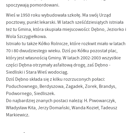
spoczywają pomordowani.
Wieś w 1950 roku wybudowała szkołę. Ma swój Urząd
pocztowy, punkt lekarski. W latach sześćdziesiątych istniała
też tu Gmina, która skupiała miejscowości: Dębno, Jeziorko i
Wola Szczygiełkowa.
Istniało tu także Kółko Rolnicze, które rozkwit miało w latach
70 i 80 dwudziestego wieku. Dziś po Kółku pozostał plac,
który jest własnością Gminy. W latach 2002-2003 wszystkie
części Dębna otrzymały asfaltową drogę, zaś Dębno -
Siedliski i Stara Wieś wodociąg.
Dziś Dębno składa się z kilku rozrzuconych połaci:
Poduchownego, Berdyszowa, Zagadek, Zorek, Brandys,
Podwornego, Siedliszek.
Do najbardziej znanych postaci należą: H. Piwowarczyk,
Władysław Kita, Jerzy Domański, Wanda Kozieł, Tadeusz
Markiewicz.