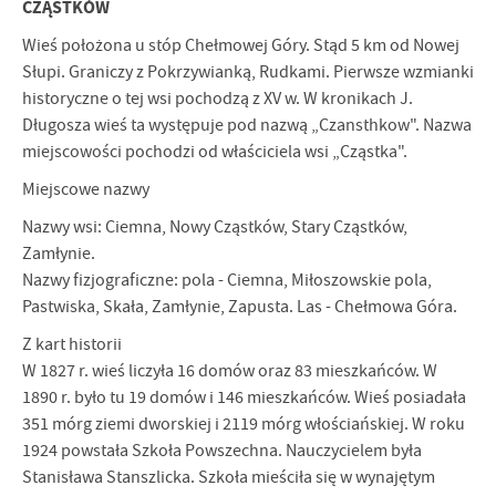
CZĄSTKÓW
Wieś położona u stóp Chełmowej Góry. Stąd 5 km od Nowej
Słupi. Graniczy z Pokrzywianką, Rudkami. Pierwsze wzmianki
historyczne o tej wsi pochodzą z XV w. W kronikach J.
Długosza wieś ta występuje pod nazwą „Czansthkow". Nazwa
miejscowości pochodzi od właściciela wsi „Cząstka".
Miejscowe nazwy
Nazwy wsi: Ciemna, Nowy Cząstków, Stary Cząstków,
Zamłynie.
Nazwy fizjograficzne: pola - Ciemna, Miłoszowskie pola,
Pastwiska, Skała, Zamłynie, Zapusta. Las - Chełmowa Góra.
Z kart historii
W 1827 r. wieś liczyła 16 domów oraz 83 mieszkańców. W
1890 r. było tu 19 domów i 146 mieszkańców. Wieś posiadała
351 mórg ziemi dworskiej i 2119 mórg włościańskiej. W roku
1924 powstała Szkoła Powszechna. Nauczycielem była
Stanisława Stanszlicka. Szkoła mieściła się w wynajętym