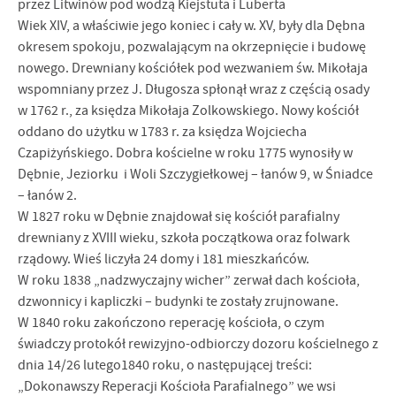
przez Litwinów pod wodzą Kiejstuta i Luberta
Wiek XIV, a właściwie jego koniec i cały w. XV, były dla Dębna
okresem spokoju, pozwalającym na okrzepnięcie i budowę
nowego. Drewniany kościółek pod wezwaniem św. Mikołaja
wspomniany przez J. Długosza spłonął wraz z częścią osady
w 1762 r., za księdza Mikołaja Zolkowskiego. Nowy kościół
oddano do użytku w 1783 r. za księdza Wojciecha
Czapiżyńskiego. Dobra kościelne w roku 1775 wynosiły w
Dębnie, Jeziorku i Woli Szczygiełkowej – łanów 9, w Śniadce
– łanów 2.
W 1827 roku w Dębnie znajdował się kościół parafialny
drewniany z XVIII wieku, szkoła początkowa oraz folwark
rządowy. Wieś liczyła 24 domy i 181 mieszkańców.
W roku 1838 „nadzwyczajny wicher” zerwał dach kościoła,
dzwonnicy i kapliczki – budynki te zostały zrujnowane.
W 1840 roku zakończono reperację kościoła, o czym
świadczy protokół rewizyjno-odbiorczy dozoru kościelnego z
dnia 14/26 lutego1840 roku, o następującej treści:
„Dokonawszy Reperacji Kościoła Parafialnego” we wsi