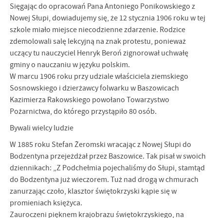
Sięgając do opracowań Pana Antoniego Ponikowskiego z
Nowej Słupi, do­wiadujemy się, że 12 stycznia 1906 roku w tej
szkole miało miejsce niecodzienne zdarzenie. Rodzice
zdemolowali salę lekcyjną na znak protestu, ponieważ
uczący tu nauczyciel Henryk Beroń zignorował uchwałę
gminy o nauczaniu w języku polskim.
W marcu 1906 roku przy udziale właściciela ziemskiego
Sosnowskiego i dzierżawcy folwarku w Baszowicach
Kazimierza Rakowskiego powołano To­warzystwo
Pożarnictwa, do którego przystąpiło 80 osób.
Bywali wielcy ludzie
W 1885 roku Stefan Żeromski wracając z Nowej Słupi do
Bodzentyna prze­jeżdżał przez Baszowice. Tak pisał w swoich
dziennikach: „Z Podchełmia pojecha­liśmy do Słupi, stamtąd
do Bodzentyna już wieczorem. Tuż nad drogą w chmurach
zanurzając czoło, klasztor świętokrzyski kąpie się w
promieniach księżyca.
Zauroczeni pięknem krajobrazu świętokrzyskiego, na