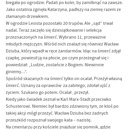
biegała po ogrodzie. Padali po kolei, by zamilknąć na zawsze.
Jako ostatnia zginęła Katarzyna, padłszy na ziemię razem ze
złamanym drzewkiem.
W ogrodzie Lesista pozostało 20 trupów. Ale „sąd” trwał
nadal. Teraz zaczęło się dziesiątkowanie i selekcja
przeznaczonych na śmierć. Wybrano 11, przeważnie
młodych mężczyzn. Wśród nich znalazł się również Wacław
Dziuba, który wpadł w ręce żandarmów. Idąc na śmierć zdjął
czapkę, powiesił ją na płocie, po czym przeżegnał się i
powiedział: „Ludzie, zostańcie z Bogiem. Niewinnie
giniemy…”.
Spośród skazanych na śmierć tylko on ocalał. Przeżył własną
śmierć. Uznany za oprawców za zabitego, zdołał ujść z
życiem. Szukano go potem. Ocalał , przeżył.
Kiedy jako świadek zeznał w Karl Marx-Stadt przeciwko
Schusterowi. Niemiec był bardzo zdziwiony tym, że ktoś po
takiej akcji mógł przeżyć. Wacław Dziuba bez żadnych
przeszkód rozpoznał swojego kata – nazistę.
Na cmentarzu przy kościele znajduje się pomnik, gdzie