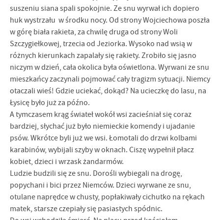
suszeniu siana spali spokojnie. Ze snu wyrwał ich dopiero
huk wystrzału w środku nocy. Od strony Wojciechowa poszła
w górę biała rakieta, za chwilę druga od strony Woli
Szczygiełkowej, trzecia od Jeziorka. Wysoko nad wsią w
różnych kierunkach zapalały się rakiety. Zrobiło się jasno
niczym w dzień, cała okolica była oświetlona. Wyrwani ze snu
mieszkańcy zaczynali pojmować cały tragizm sytuacji. Niemcy
otaczali wieś! Gdzie uciekać, dokąd? Na ucieczkę do lasu, na
Łysicę było już za późno.
A tymczasem krąg świateł wokół wsi zacieśniał się coraz
bardziej, słychać już było niemieckie komendy i ujadanie
psów. Wkrótce byli już we wsi. Łomotali do drzwi kolbami
karabinów, wybijali szyby w oknach. Ciszę wypełnił płacz
kobiet, dzieci i wrzask żandarmów.
Ludzie budzili się ze snu. Dorośli wybiegali na drogę,
popychani i bici przez Niemców. Dzieci wyrwane ze snu,
otulane naprędce w chusty, popłakiwały cichutko na rękach
matek, starsze czepiały się pasiastych spódnic.