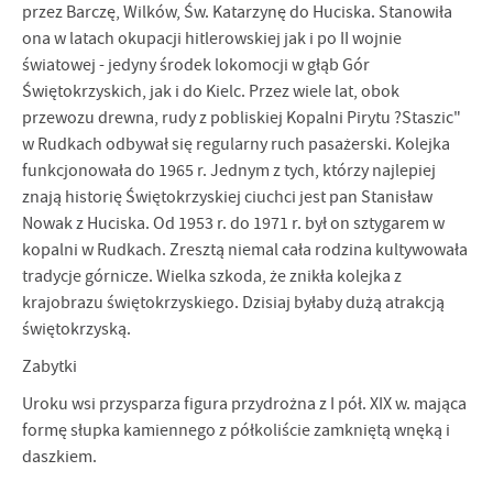
przez Barczę, Wilków, Św. Ka­tarzynę do Huciska. Stanowiła
ona w latach okupacji hitlerowskiej jak i po II wojnie
światowej - jedyny środek lokomocji w głąb Gór
Świętokrzyskich, jak i do Kielc. Przez wiele lat, obok
przewozu drewna, rudy z pobliskiej Kopalni Pirytu ?Staszic"
w Rudkach odbywał się regularny ruch pasażerski. Kolejka
funk­cjonowała do 1965 r. Jednym z tych, którzy najlepiej
znają historię Świętokrzy­skiej ciuchci jest pan Stanisław
Nowak z Huciska. Od 1953 r. do 1971 r. był on sztygarem w
kopalni w Rudkach. Zresztą niemal cała rodzina kultywowała
tradycje górnicze. Wielka szkoda, że znikła kolejka z
krajobrazu świętokrzyskie­go. Dzisiaj byłaby dużą atrakcją
świętokrzyską.
Zabytki
Uroku wsi przysparza figura przydrożna z I pół. XIX w. mająca
formę słupka kamiennego z półkoliście zamkniętą wnęką i
daszkiem.