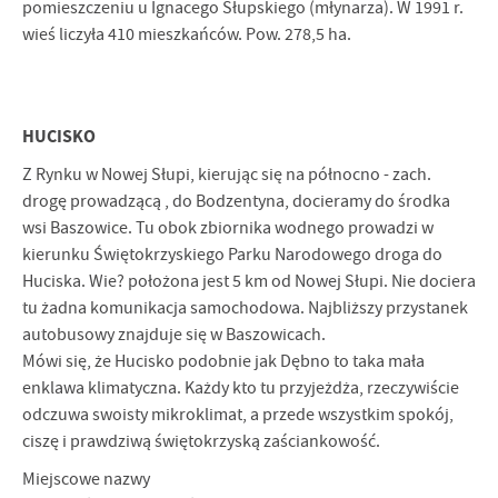
pomieszczeniu u Ignacego Słupskiego (młynarza). W 1991 r.
wieś liczyła 410 mieszkańców. Pow. 278,5 ha.
HUCISKO
Z Rynku w Nowej Słupi, kierując się na północno - zach.
drogę prowadzącą , do Bodzentyna, docieramy do środka
wsi Baszowice. Tu obok zbiornika wodnego prowadzi w
kierunku Świętokrzyskiego Parku Narodowego droga do
Huciska. Wie? położona jest 5 km od Nowej Słupi. Nie dociera
tu żadna komunikacja samo­chodowa. Najbliższy przystanek
autobusowy znajduje się w Baszowicach.
Mówi się, że Hucisko podobnie jak Dębno to taka mała
enklawa klimatyczna. Każdy kto tu przyjeżdża, rzeczywiście
odczuwa swoisty mikroklimat, a przede wszystkim spokój,
ciszę i prawdziwą świętokrzyską zaściankowość.
Miejscowe nazwy