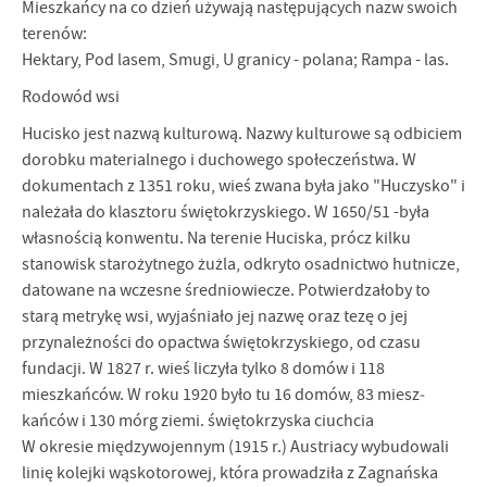
Mieszkańcy na co dzień używają następujących nazw swoich
terenów:
Hektary, Pod lasem, Smugi, U granicy - polana; Rampa - las.
Rodowód wsi
Hucisko jest nazwą kulturową. Nazwy kulturowe są odbiciem
dorobku mate­rialnego i duchowego społeczeństwa. W
dokumentach z 1351 roku, wieś zwana była jako "Huczysko" i
należała do klasztoru świętokrzyskiego. W 1650/51 -była
własnością konwentu. Na terenie Huciska, prócz kilku
stanowisk starożytnego żużla, odkryto osadnictwo hutnicze,
datowane na wczesne średniowiecze. Po­twierdzałoby to
starą metrykę wsi, wyjaśniało jej nazwę oraz tezę o jej
przyna­leżności do opactwa świętokrzyskiego, od czasu
fundacji. W 1827 r. wieś liczyła tylko 8 domów i 118
mieszkańców. W roku 1920 było tu 16 domów, 83 miesz­
kańców i 130 mórg ziemi. świętokrzyska ciuchcia
W okresie międzywojennym (1915 r.) Austriacy wybudowali
linię kolejki wąskotorowej, która prowadziła z Zagnańska