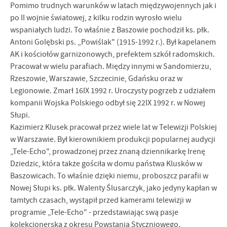
Pomimo trudnych warunków w latach międzywojennych jak i
po II wojnie światowej, z kilku rodzin wyrosło wielu
wspaniałych ludzi. To właśnie z Baszowie pochodził ks. płk.
Antoni Golębski ps. „Powiślak" (1915-1992 r.). Był kapela­nem
AK i kościołów garnizonowych, prefektem szkół radomskich.
Pracował w wielu parafiach. Między innymi w Sandomierzu,
Rzeszowie, Warszawie, Szczecinie, Gdańsku oraz w
Legionowie. Zmarł 16IX 1992 r. Uroczysty pogrzeb z udziałem
kompanii Wojska Polskiego odbył się 22IX 1992 r. w Nowej
Słupi.
Kazimierz Klusek pracował przez wiele lat w Telewizji Polskiej
w War­szawie. Był kierownikiem produkcji popularnej audycji
„Tele-Echo", prowa­dzonej przez znaną dziennikarkę Irenę
Dziedzic, która także gościła w domu państwa Klusków w
Baszowicach. To właśnie dzięki niemu, proboszcz parafii w
Nowej Słupi ks. płk. Walenty Ślusarczyk, jako jedyny kapłan w
tamtych czasach, wystąpił przed kamerami telewizji w
programie „Tele-Echo" - przedstawiając swą pasje
kolekcjonerską z okresu Powstania Styczniowego.