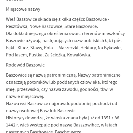
Miejscowe nazwy
Wieś Baszowice składa się z kilku części: Baszowice -
Resztówka, Nowe Ba­szowice, Stare Baszowice.
Dla dokładniejszego określenia swoich terenów miesz­kańcy
Baszowie używają następujących nazw pobliskich łąk i pół.
Łąki - Klucz, Stawy, Pola — Marzeczki, Hektary, Na Bykowie,
Pod lasem, Pustka, Za ścieżką, Kowalówka.
Rodowód Baszowic
Baszowice są nazwą patronimiczną. Nazwy patronimiczne
oznaczają potom­ków lub poddanych człowieka, którego
imię, przezwisko, czy nazwa zawodu, godności, tkwi w
nazwie miejscowej.
Nazwa wsi Baszowice najprawdopodobniej pochodzi od
nazwy osobowej Basz lub Baszewic.
Historycy dowodzą, że wioska znana była już od 1351 r. W
1442 r. wieś wy­stępuje pod nazwą Basszowihce, w latach
następnych Basthowice, Baschowycze.