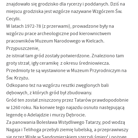
znajdowało się grodzisko dla rycerzy i poddanych. Dziś na
miejscu grodziska jest wzgórze nazywane Wzgórzem Św.
Cecylii.
W latach 1972-78 (z przerwami), prowadzone były na
wzgórzu prace archeologiczne pod kierownictwem
pracowników Muzeum Narodowego w Kielcach.
Przypuszczenie,
że istniał tam gród zostały potwierdzone. Znaleziono tam
groty strzał, igły ceramikę z okresu średniowiecza.
Przedmioty te są wystawione w Muzeum Przyrodniczym na
Św. Krzyżu.
Odkopano też na wzgórzu resztki zwęglonych bali
dębowych, z których gród był zbudowany.
Gród ten został zniszczony przez Tatarów prawdopodobnie
w 1260 roku. Na konwie tego najazdu osnuto następującą
legendę o Adelajdzie i murzy Dębrocie.
Za panowania Bolesława Wstydliwego Tatarzy, pod wodzą
Nagaja i Telihoga przebyli ziemię lubelską, a przeprawiwszy
się przez Wisłę w Sandomierskiem szerzyli śmierć i pożogę.