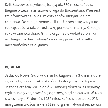
Dziś Baszowice są wioską liczącą ok. 350 mieszkańców.
Biegnie przez nią asfaltowa droga do Bodzentyna. Wieś jest
ztelefonizowana. Wielu mieszkań­ców utrzymuje się z
rolnictwa. Dominują ziemie kl. II i III. Uprawia się wszyst­kie
rodzaje zbóż, a także truskawki, porzeczki, maliny. Każdego
roku w czerwcu Urząd Gminy organizuje wokół zbiornika
wodnego „Festyn Ludowy" - na który przychodzą setki
mieszkańców z całej gminy.
DĘBNIAK
Jadąc od Nowej Słupi w kierunku Łagowa, na 3 km znajduje
się wieś Dębniak. Brak jest źródeł historycznych o tej wsi.
Jest ona częścią wsi Jeleniów. Dawniej rósł tam las dębowy,
czyli musiały znajdować się dąbrowy, stąd nazwa wsi. W 1880
r. wieś liczyła 21 domów i 252 mieszkańców, posiadała 213
mórg ziemi włościańskiej i 619 mórg ziemi dworskiej. Ze wsi