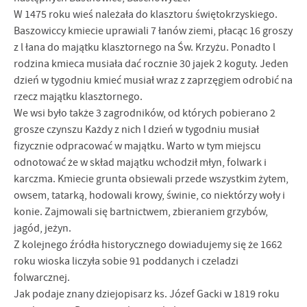
W 1475 roku wieś należała do klasztoru świętokrzyskiego.
Baszowiccy kmiecie uprawiali 7 łanów ziemi, płacąc 16 groszy
z l łana do majątku klasztor­nego na Św. Krzyżu. Ponadto l
rodzina kmieca musiała dać rocznie 30 jajek 2 koguty. Jeden
dzień w tygodniu kmieć musiał wraz z zaprzęgiem odrobić na
rzecz majątku klasztornego.
We wsi było także 3 zagrodników, od których pobierano 2
grosze czynszu Każdy z nich l dzień w tygodniu musiał
fizycznie odpracować w majątku. Warto w tym miejscu
odnotować że w skład majątku wchodził młyn, folwark i
karczma. Kmiecie grunta obsiewali przede wszystkim żytem,
owsem, tatarką, hodowali krowy, świnie, co niektórzy woły i
konie. Zajmowali się bartnictwem, zbieraniem grzybów,
jagód, jeżyn.
Z kolejnego źródła historycznego dowiadujemy się że 1662
roku wioska liczyła sobie 91 poddanych i czeladzi
folwarcznej.
Jak podaje znany dziejopisarz ks. Józef Gacki w 1819 roku