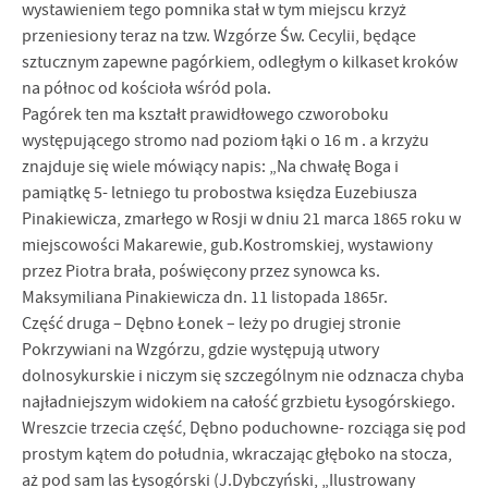
wystawieniem tego pomnika stał w tym miejscu krzyż
przeniesiony teraz na tzw. Wzgórze Św. Cecylii, będące
sztucznym zapewne pagórkiem, odległym o kilkaset kroków
na północ od kościoła wśród pola.
Pagórek ten ma kształt prawidłowego czworoboku
występującego stromo nad poziom łąki o 16 m . a krzyżu
znajduje się wiele mówiący napis: „Na chwałę Boga i
pamiątkę 5- letniego tu probostwa księdza Euzebiusza
Pinakiewicza, zmarłego w Rosji w dniu 21 marca 1865 roku w
miejscowości Makarewie, gub.Kostromskiej, wystawiony
przez Piotra brała, poświęcony przez synowca ks.
Maksymiliana Pinakiewicza dn. 11 listopada 1865r.
Część druga – Dębno Łonek – leży po drugiej stronie
Pokrzywiani na Wzgórzu, gdzie występują utwory
dolnosykurskie i niczym się szczególnym nie odznacza chyba
najładniejszym widokiem na całość grzbietu Łysogórskiego.
Wreszcie trzecia część, Dębno poduchowne- rozciąga się pod
prostym kątem do południa, wkraczając głęboko na stocza,
aż pod sam las Łysogórski (J.Dybczyński, „Ilustrowany