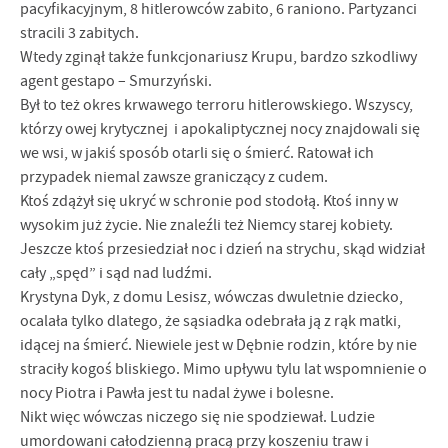
pacyfikacyjnym, 8 hitlerowców zabito, 6 raniono. Partyzanci
stracili 3 zabitych.
Wtedy zginął także funkcjonariusz Krupu, bardzo szkodliwy
agent gestapo – Smurzyński.
Był to też okres krwawego terroru hitlerowskiego. Wszyscy,
którzy owej krytycznej i apokaliptycznej nocy znajdowali się
we wsi, w jakiś sposób otarli się o śmierć. Ratował ich
przypadek niemal zawsze graniczący z cudem.
Ktoś zdążył się ukryć w schronie pod stodołą. Ktoś inny w
wysokim już życie. Nie znaleźli też Niemcy starej kobiety.
Jeszcze ktoś przesiedział noc i dzień na strychu, skąd widział
cały „spęd” i sąd nad ludźmi.
Krystyna Dyk, z domu Lesisz, wówczas dwuletnie dziecko,
ocalała tylko dlatego, że sąsiadka odebrała ją z rąk matki,
idącej na śmierć. Niewiele jest w Dębnie rodzin, które by nie
straciły kogoś bliskiego. Mimo upływu tylu lat wspomnienie o
nocy Piotra i Pawła jest tu nadal żywe i bolesne.
Nikt więc wówczas niczego się nie spodziewał. Ludzie
umordowani całodzienną pracą przy koszeniu traw i