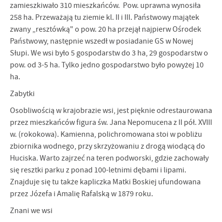
zamieszkiwało 310 mieszkańców. Pow. uprawna wynosiła
258 ha. Przeważają tu ziemie kl. II i III. Państwowy majątek
zwany „resztówką" o pow. 20 ha przejął najpierw Ośrodek
Państwowy, następnie wszedł w posia­danie GS w Nowej
Słupi. We wsi było 5 gospodarstw do 3 ha, 29 gospodarstw o
pow. od 3-5 ha. Tylko jedno gospodarstwo było powyżej 10
ha.
Zabytki
Osobliwością w krajobrazie wsi, jest pięknie odrestaurowana
przez miesz­kańców figura św. Jana Nepomucena z II pół. XVIII
w. (rokokowa). Kamienna, polichromowana stoi w pobliżu
zbiornika wodnego, przy skrzyżowaniu z drogą wiodącą do
Huciska. Warto zajrzeć na teren podworski, gdzie zachowały
się resztki parku z ponad 100-letnimi dębami i lipami.
Znajduje się tu także kapliczka Matki Boskiej ufundowana
przez Józefa i Amalię Rafalską w 1879 roku.
Znani we wsi