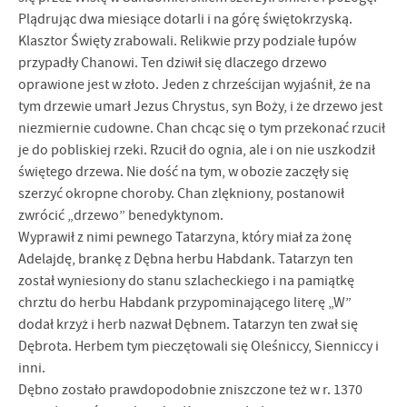
Plądrując dwa miesiące dotarli i na górę świętokrzyską.
Klasztor Święty zrabowali. Relikwie przy podziale łupów
przypadły Chanowi. Ten dziwił się dlaczego drzewo
oprawione jest w złoto. Jeden z chrześcijan wyjaśnił, że na
tym drzewie umarł Jezus Chrystus, syn Boży, i że drzewo jest
niezmiernie cudowne. Chan chcąc się o tym przekonać rzucił
je do pobliskiej rzeki. Rzucił do ognia, ale i on nie uszkodził
świętego drzewa. Nie dość na tym, w obozie zaczęły się
szerzyć okropne choroby. Chan zlękniony, postanowił
zwrócić „drzewo” benedyktynom.
Wyprawił z nimi pewnego Tatarzyna, który miał za żonę
Adelajdę, brankę z Dębna herbu Habdank. Tatarzyn ten
został wyniesiony do stanu szlacheckiego i na pamiątkę
chrztu do herbu Habdank przypominającego literę „W”
dodał krzyż i herb nazwał Dębnem. Tatarzyn ten zwał się
Dębrota. Herbem tym pieczętowali się Oleśniccy, Sienniccy i
inni.
Dębno zostało prawdopodobnie zniszczone też w r. 1370