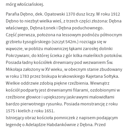
mórg włościańskiej.
Parafia Dębno, dek. Opatowski 1370 dusz liczy. W roku 1912
Dębno to niezbyt wielka wieś, z trzech części złożona: Dębna
właściwego, Dębna Łonek i Dębna poduchownego.
Część pierwsza, położona na lessowym podnóżu północnym
grzbietu Łysogórskiego (szczyt 542m.) rozciąga się w
wąwozie, w pobliżu malowniczej łąkami zarosłej dolinki
Pokrzywiani, do której ścieka z gór kilka maleńkich potoków.
Posiada ładny kościółek drewniany pod wezwaniem Św.
Mikołaja założony w XV wieku, w obecnym stanie zbudowany
w roku 1783 przez biskupa krakowskiego Kajetana Sołtyka.
Wielkie oddrzwie zdobią piękne rzeźbienia. Wewnątrz
kościół podparty jest drewnianymi filarami, ozdobionymi w
rzeźbione głowice i upiększony jaskrawymi malowidłami
bardzo pierwotnego rysunku. Posiada monstrancję z roku
1575 i kielich z roku 1651.
Istniejący obraz kościoła pomniczek z napisem podającym
legendę o Adelajdzie Habdankównie z Dębna. Przed