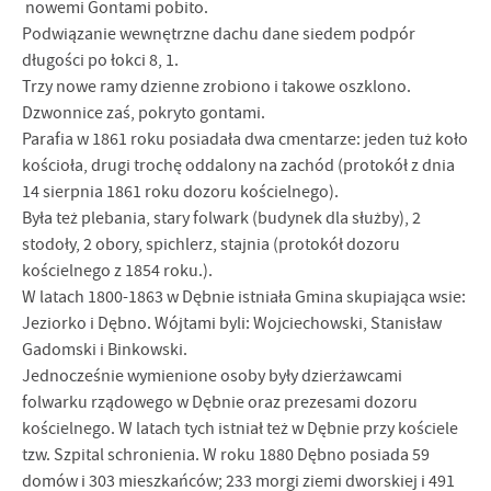
nowemi Gontami pobito.
Podwiązanie wewnętrzne dachu dane siedem podpór
długości po łokci 8, 1.
Trzy nowe ramy dzienne zrobiono i takowe oszklono.
Dzwonnice zaś, pokryto gontami.
Parafia w 1861 roku posiadała dwa cmentarze: jeden tuż koło
kościoła, drugi trochę oddalony na zachód (protokół z dnia
14 sierpnia 1861 roku dozoru kościelnego).
Była też plebania, stary folwark (budynek dla służby), 2
stodoły, 2 obory, spichlerz, stajnia (protokół dozoru
kościelnego z 1854 roku.).
W latach 1800-1863 w Dębnie istniała Gmina skupiająca wsie:
Jeziorko i Dębno. Wójtami byli: Wojciechowski, Stanisław
Gadomski i Binkowski.
Jednocześnie wymienione osoby były dzierżawcami
folwarku rządowego w Dębnie oraz prezesami dozoru
kościelnego. W latach tych istniał też w Dębnie przy kościele
tzw. Szpital schronienia. W roku 1880 Dębno posiada 59
domów i 303 mieszkańców; 233 morgi ziemi dworskiej i 491