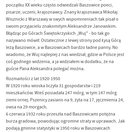
początku XX wieku często odwiedzali Baszowice poeci,
pisarze, uczeni, krajoznawcy. Znany krajo­znawca Mikołaj
Wisznicki z Warszawy w swych wspomnieniach tak pisał o
swoim przyjacielu znakomitym Aleksandrze Janowskim.
Błądząc po Górach Świętokrzy­skich „Wuj" - bo tak go
nazywano mówił: Ostatecznie z lewej strony pod Łysą Górą
leżą Baszowice, a w Baszowicach bardzo ładne panny. No
wiadomo, że Wuj najlepiej z nas wiedział, gdzie w Polsce jest
coś godnego widzenia, a ja widziałem w dodatku, że na
guście Pana Aleksandra polegać można.
Rozmaitości z lat 1920-1950
W 1920 roku wioska liczyła 31 gospodarstw i 219
mieszkańców. Wieś posia­dała 247 mórg, w tym 147 mórg
ziemi ornej. Pszenicy zasiano na 9, żyta na 17, jęczmienia 24,
owsa na 29 morgach.
6 czerwca 1932 roku przeszła nad Baszowicami potężna
burza gradowa, po­wodując ogromne straty w uprawach. Jak
podają gminne statystyki w 1950 roku w Baszowicach