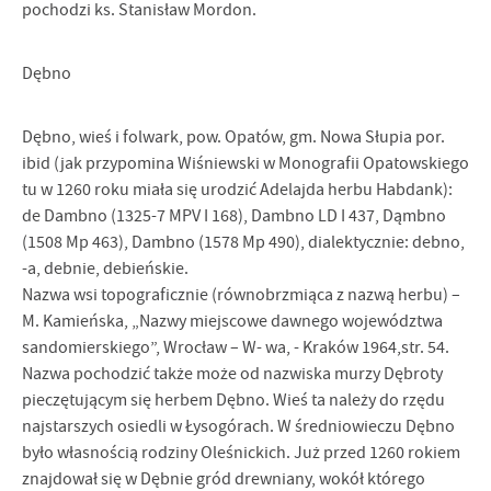
pochodzi ks. Stanisław Mordon.
Dębno
Dębno, wieś i folwark, pow. Opatów, gm. Nowa Słupia por.
ibid (jak przypomina Wiśniewski w Monografii Opatowskiego
tu w 1260 roku miała się urodzić Adelajda herbu Habdank):
de Dambno (1325-7 MPV I 168), Dambno LD I 437, Dąmbno
(1508 Mp 463), Dambno (1578 Mp 490), dialektycznie: debno,
-a, debnie, debieńskie.
Nazwa wsi topograficznie (równobrzmiąca z nazwą herbu) –
M. Kamieńska, „Nazwy miejscowe dawnego województwa
sandomierskiego”, Wrocław – W- wa, - Kraków 1964,str. 54.
Nazwa pochodzić także może od nazwiska murzy Dębroty
pieczętującym się herbem Dębno. Wieś ta należy do rzędu
najstarszych osiedli w Łysogórach. W średniowieczu Dębno
było własnością rodziny Oleśnickich. Już przed 1260 rokiem
znajdował się w Dębnie gród drewniany, wokół którego