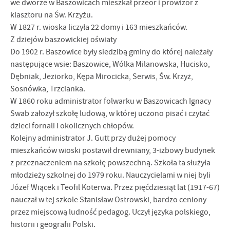
we dworze w Baszowicach mieszkał przeor i prowizor z
klasztoru na Św. Krzyżu.
W 1827 r. wioska liczyła 22 domy i 163 mieszkańców.
Z dziejów baszowickiej oświaty
Do 1902 r. Baszowice były siedzibą gminy do której należały
następujące wsie: Baszowice, Wólka Milanowska, Hucisko,
Dębniak, Jeziorko, Kępa Mirocicka, Serwis, Św. Krzyż,
Sosnówka, Trzcianka.
W 1860 roku administrator folwarku w Baszowicach Ignacy
Swab założył szkołę ludową, w której uczono pisać i czytać
dzieci fornali i okolicznych chłopów.
Kolejny administrator J. Gutt przy dużej pomocy
mieszkańców wioski postawił drewniany, 3-izbowy budynek
z przeznaczeniem na szkołę powszech­ną. Szkoła ta służyła
młodzieży szkolnej do 1979 roku. Nauczycielami w niej byli
Józef Wiącek i Teofil Koterwa. Przez pięćdziesiąt lat (1917-67)
nauczał w tej szkole Stanisław Ostrowski, bardzo ceniony
przez miejscową ludność pedagog. Uczył języka polskiego,
historii i geografii Polski.