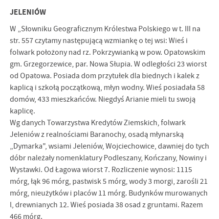
JELENIÓW
W „Słowniku Geograficznym Królestwa Polskiego w t. III na
str. 557 czytamy następującą wzmiankę o tej wsi: Wieś i
folwark położony nad rz. Pokrzywianką w pow. Opatowskim
gm. Grzegorzewice, par. Nowa Słupia. W odległo­ści 23 wiorst
od Opatowa. Posiada dom przytułek dla biednych i kalek z
kaplicą i szkołą początkową, młyn wodny. Wieś posiadała 58
domów, 433 mieszkańców. Niegdyś Arianie mieli tu swoją
kaplicę.
Wg danych Towarzystwa Kredytów Ziemskich, folwark
Jeleniów z realnościami Baranochy, osadą młynarską
„Dymarka", wsiami Jeleniów, Wojciechowice, dawniej do tych
dóbr należały nomenklatury Podleszany, Kończany, Nowiny i
Wystawki. Od Łagowa wiorst 7. Rozliczenie wynosi: 1115
mórg, łąk 96 mórg, pastwisk 5 mórg, wody 3 morgi, zarośli 21
mórg, nieużytków i placów 11 mórg. Budynków murowanych
l, drewnianych 12. Wieś posiada 38 osad z gruntami. Razem
466 mórg.