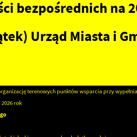
ści bezpośrednich na 
ątek) Urząd Miasta i G
rganizację terenowych punktów wsparcia przy wypełni
 2026 rok
ego