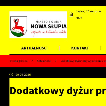
Przejdź do menu.
Przejdź do wyszukiwarki.
Przejdź do treści.
Przejdź do ustawień wielkości czcionki.
Wyłącz wersję kontrastową strony.
Piątek, 07 sierpnia
2026
AKTUALNOŚCI
KONTAKT
Strona główna
Aktualności
Dodatkowy dyżur przy wypełnianiu wni
29-04-2026
Dodatkowy dyżur pr