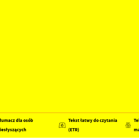
łumacz dla osób
Tekst łatwy do czytania
Te
iesłyszących
(ETR)
ma