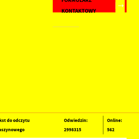
FORMULARZ
KONTAKTOWY
kst do odczytu
Odwiedzin:
Online:
szynowego
2998315
562