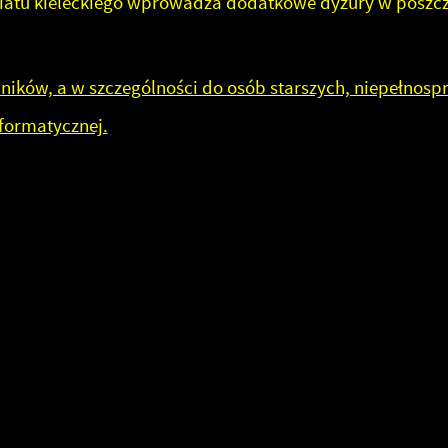
iatu kieleckiego wprowadza dodatkowe dyżury w poszc
lników, a w szczególności do osób starszych, niepełnos
formatycznej.