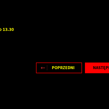
stawienia
o 13.30
zanujemy Twoją prywatność. Możesz zmienić ustawienia cookies lub
aakceptować je wszystkie. W dowolnym momencie możesz dokonać zmiany
woich ustawień.
POPRZEDNI
NASTĘP
iezbędne
iezbędne pliki cookies służą do prawidłowego funkcjonowania strony
nternetowej i umożliwiają Ci komfortowe korzystanie z oferowanych przez nas
sług.
liki cookies odpowiadają na podejmowane przez Ciebie działania w celu m.in.
ięcej