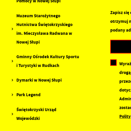
D
Pomocy w Nowej Słupi
z
a
f
Zapisz się
Muzeum Starożytnego
P
W
otrzymuj 
p
Hutnictwa Świętokrzyskiego
podany ad
p
im. Mieczysława Radwana w
s
Nowej Słupi
d
n
Gminny Ośrodek Kultury Sportu
s
Wyraż
i Turystyki w Rudkach
drogą
Dymarki w Nowej Słupi
przez
dotyc
Park Legend
Admin
zosta
Świętokrzyski Urząd
Polit
Wojewódzki