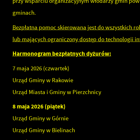
przy wsparciu organizacyjnym włodarzy gmin pow
gminach.
Bezpłatna pomoc skierowana jest do wszystkich ro
lub mających ograniczony dostęp do technologii in
Harmonogram bezpłatnych dyżurów:
7 maja 2026 (czwartek)
Urząd Gminy w Rakowie
Urząd Miasta i Gminy w Pierzchnicy
8 maja 2026 (piątek)
Urząd Gminy w Górnie
Urząd Gminy w Bielinach