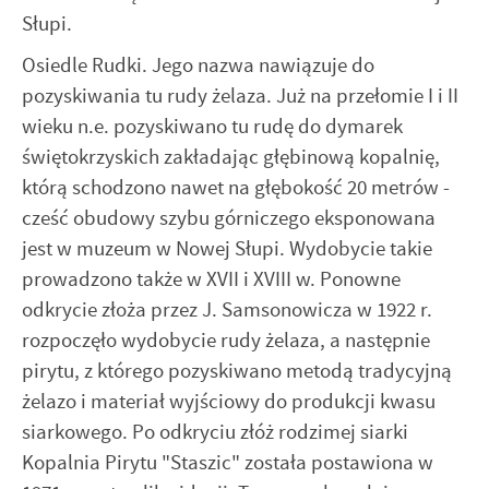
Słupi.
Osiedle Rudki. Jego nazwa nawiązuje do
pozyskiwania tu rudy żelaza. Już na przełomie I i II
wieku n.e. pozyskiwano tu rudę do dymarek
świętokrzyskich zakładając głębinową kopalnię,
którą schodzono nawet na głębokość 20 metrów -
cześć obudowy szybu górniczego eksponowana
jest w muzeum w Nowej Słupi. Wydobycie takie
prowadzono także w XVII i XVIII w. Ponowne
odkrycie złoża przez J. Samsonowicza w 1922 r.
rozpoczęło wydobycie rudy żelaza, a następnie
pirytu, z którego pozyskiwano metodą tradycyjną
żelazo i materiał wyjściowy do produkcji kwasu
siarkowego. Po odkryciu złóż rodzimej siarki
Kopalnia Pirytu "Staszic" została postawiona w