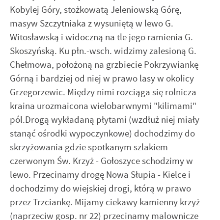
Kobylej Góry, stożkowatą Jeleniowską Górę,
masyw Szczytniaka z wysuniętą w lewo G.
Witosławską i widoczną na tle jego ramienia G.
Skoszyńską. Ku płn.-wsch. widzimy zalesioną G.
Chełmowa, położoną na grzbiecie Pokrzywiankę
Górną i bardziej od niej w prawo lasy w okolicy
Grzegorzewic. Między nimi rozciąga się rolnicza
kraina urozmaicona wielobarwnymi "kilimami"
pól.Drogą wykładaną płytami (wzdłuż niej miały
stanąć ośrodki wypoczynkowe) dochodzimy do
skrzyżowania gdzie spotkanym szlakiem
czerwonym Św. Krzyż - Gołoszyce schodzimy w
lewo. Przecinamy drogę Nowa Słupia - Kielce i
dochodzimy do wiejskiej drogi, którą w prawo
przez Trzciankę. Mijamy ciekawy kamienny krzyż
(naprzeciw gosp. nr 22) przecinamy malownicze