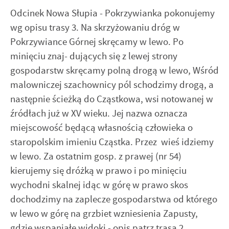
Odcinek Nowa Słupia - Pokrzywianka pokonujemy
wg opisu trasy 3. Na skrzyżowaniu dróg w
Pokrzywiance Górnej skręcamy w lewo. Po
minięciu znaj- dujących się z lewej strony
gospodarstw skręcamy polną drogą w lewo, Wśród
malowniczej szachownicy pól schodzimy drogą, a
następnie ścieżką do Cząstkowa, wsi notowanej w
źródłach już w XV wieku. Jej nazwa oznacza
miejscowość będącą własnością człowieka o
staropolskim imieniu Cząstka. Przez wieś idziemy
w lewo. Za ostatnim gosp. z prawej (nr 54)
kierujemy się dróżką w prawo i po minięciu
wychodni skalnej idąc w górę w prawo skos
dochodzimy na zaplecze gospodarstwa od którego
w lewo w górę na grzbiet wzniesienia Zapusty,
gdzie wspaniałe widoki - opis patrz trasa 2.