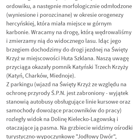
ordowiku, a następnie morfologicznie odmłodzone
(wyniesione i porozcinane) w okresie orogenezy
hercyńskiej, która miała miejsce w górnym
karbonie. Wracamy na drogę, którą wędrowaliśmy
i zmierzamy nią do widocznego lasu. Idąc jego
brzegiem dochodzimy do drogi jezdnej na Święty
Krzyż w miejscowości Huta Szklana. Naszą uwagę
przyciąga okazały pomnik Katyński Trzech Krzyży
(Katyń, Charków, Miednoje).
Z parkingu (wjazd na Święty Krzyż ze względu na
ochronę przyrody Ś.P.N. jest zabroniony - wyjątek
stanowią autobusy obsługujące linie kursowe oraz
samochody dowożące pracowników do pracy)
rozległy widok na Dolinę Kielecko-Lagowską i
otaczające ją pasma. Na grzbiecie widzimy ośrodki
turystyczno-wypoczynkowe "Jodłowy Dwór",