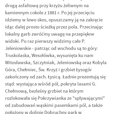
drogą asfaltową przy krzyżu żeliwnym na
kamiennym cokole z 1881 r. Po jej przecięciu
idziemy w lewo skos, opuszczamy ją na zakręcie
idąc dalej prosto ścieżką przez pola. Przecinając
lokalny garb zwróćmy uwagę na przepiękne
widoki. Po raz pierwszy widzimy całe P.
Jeleniowskie - patrząc od wschodu są to góry:
Truskolaska, Wesołówka, wysunięta ku nam
Witosławska, Szczytniak, Jeleniowską oraz Kobyla
Góra, Chełmiec, Św. Krzyż i grzbiet Łysogór
zakończony od zach. Łysicą. Ładnie prezentują się
stąd: wystająca wśród pól, pokryta lasami G.
Chełmową, bezleśny grzbiet na którym
rozlokowała się Pokrzywianka ze "spływającymi"
od zabudowań wąskimi pasemkami pól, a także
położony w dolinie Dobruchny park w