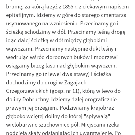
bramę, za którą krzyż z 1855 r. z ciekawym napisem
epitafijnym. Idziemy w górę do starego cmentarza
usytuowanego na wzniesieniu. Przecinamy go i
ścieżką schodzimy w dół. Przecinamy leśną drogę
idąc dalej ścieżką w dół między głębokimi
wąwozami. Przecinamy następnie dukt leśny i
wędrując wśród dorodnych buków i modrzewi
osiągamy brzeg lasu nad głębokim wąwozem.
Przecinamy go (z lewej dwa stawy) i ścieżką
dochodzimy do drogi w Zagajach
Grzegorzewickich (gosp. nr 11), którą w lewo do
doliny Dobruchny. Idziemy dalej orograficznie
prawym jej brzegiem. Podziwiamy krajobraz
głęboko wciętej doliny do której "spływają"
wielobarwne szachownice pól. Miejscami rzeka
podcięła skały odsłaniając ich uwarstwienie. Po