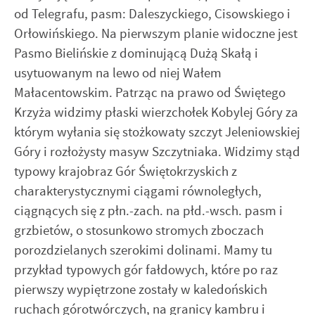
od Telegrafu, pasm: Daleszyckiego, Cisowskiego i
Orłowińskiego. Na pierwszym planie widoczne jest
Pasmo Bielińskie z dominującą Dużą Skałą i
usytuowanym na lewo od niej Wałem
Małacentowskim. Patrząc na prawo od Świętego
Krzyża widzimy płaski wierzchołek Kobylej Góry za
którym wyłania się stożkowaty szczyt Jeleniowskiej
Góry i rozłożysty masyw Szczytniaka. Widzimy stąd
typowy krajobraz Gór Świętokrzyskich z
charakterystycznymi ciągami równoległych,
ciągnących się z płn.-zach. na płd.-wsch. pasm i
grzbietów, o stosunkowo stromych zboczach
porozdzielanych szerokimi dolinami. Mamy tu
przykład typowych gór fałdowych, które po raz
pierwszy wypiętrzone zostały w kaledońskich
ruchach górotwórczych, na granicy kambru i