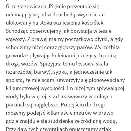
Grzegorzowicach. Pięknie prezentuje się,
odcinający się od zieleni bielą swych ścian
ulokowany na stoku wzniesienia kościółek.
Schodząc obserwujemy jak powstają w lessie
wąwozy. Z prawej mamy początkowo płytki, a gdy
schodzimy niżej coraz głębszy parów. Wyrzeźbiła
go woda spływając koleinami jeżdżących polną
drogą wozów. Sprzyjała temu lessowa skała
(szarożółtej barwy), sypka, a jednocześnie tak
spoista, że miejscami utworzyły się pionowe ściany
kilkumetrowej wysokości. Im niżej tym spływającej
wody było więcej, stąd też wąwozy w dolnych
partiach są najgłębsze. Po zejściu do drogi
możemy podejść kilkanaście metrów w prawo
gdzie znajduje się studzienka ze źródlaną wodą.
Przy dawnych czworakach opuszczamy szlak