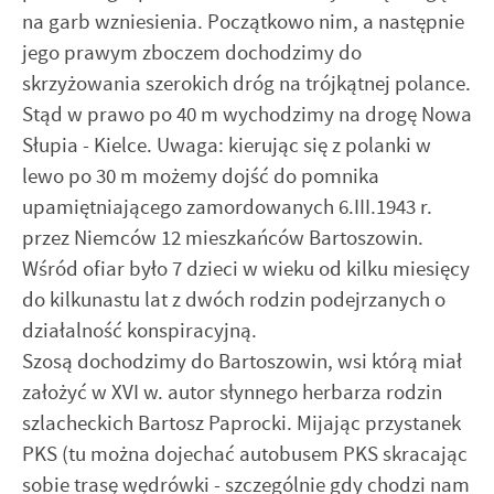
na garb wzniesienia. Początkowo nim, a następnie
jego prawym zboczem dochodzimy do
skrzyżowania szerokich dróg na trójkątnej polance.
Stąd w prawo po 40 m wychodzimy na drogę Nowa
Słupia - Kielce. Uwaga: kierując się z polanki w
lewo po 30 m możemy dojść do pomnika
upamiętniającego zamordowanych 6.III.1943 r.
przez Niemców 12 mieszkańców Bartoszowin.
Wśród ofiar było 7 dzieci w wieku od kilku miesięcy
do kilkunastu lat z dwóch rodzin podejrzanych o
działalność konspiracyjną.
Szosą dochodzimy do Bartoszowin, wsi którą miał
założyć w XVI w. autor słynnego herbarza rodzin
szlacheckich Bartosz Paprocki. Mijając przystanek
PKS (tu można dojechać autobusem PKS skracając
sobie trasę wędrówki - szczególnie gdy chodzi nam