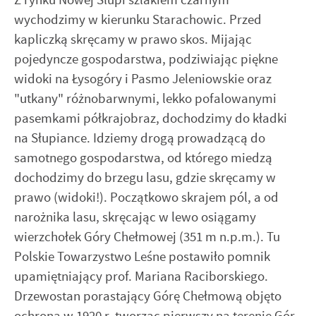
najciekawsze informacje i aktualności na stronach naszych
formie zanonimizowanej. Wyrażenie zgody na analityczne
partnerów.
wychodzimy w kierunku Starachowic. Przed
pliki cookies gwarantuje dostępność wszystkich
funkcjonalności.
Promocyjne pliki cookies służą do prezentowania Ci naszych
kapliczką skręcamy w prawo skos. Mijając
Więcej
komunikatów na podstawie analizy Twoich upodobań oraz
pojedyncze gospodarstwa, podziwiając piękne
Twoich zwyczajów dotyczących przeglądanej witryny
widoki na Łysogóry i Pasmo Jeleniowskie oraz
internetowej. Treści promocyjne mogą pojawić się na
stronach podmiotów trzecich lub firm będących naszymi
"utkany" różnobarwnymi, lekko pofalowanymi
partnerami oraz innych dostawców usług. Firmy te działają
pasemkami półkrajobraz, dochodzimy do kładki
w charakterze pośredników prezentujących nasze treści w
na Słupiance. Idziemy drogą prowadzącą do
postaci wiadomości, ofert, komunikatów mediów
samotnego gospodarstwa, od którego miedzą
społecznościowych.
dochodzimy do brzegu lasu, gdzie skręcamy w
prawo (widoki!). Początkowo skrajem pól, a od
narożnika lasu, skręcając w lewo osiągamy
wierzchołek Góry Chełmowej (351 m n.p.m.). Tu
Polskie Towarzystwo Leśne postawiło pomnik
upamiętniający prof. Mariana Raciborskiego.
Drzewostan porastający Górę Chełmową objęto
ochroną w 1920 r. tworząc pierwszy na terenie Gór