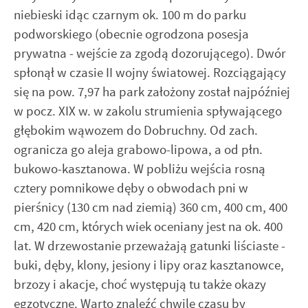
niebieski idąc czarnym ok. 100 m do parku
podworskiego (obecnie ogrodzona posesja
prywatna - wejście za zgodą dozorującego). Dwór
spłonął w czasie II wojny światowej. Rozciągający
się na pow. 7,97 ha park założony został najpóźniej
w pocz. XIX w. w zakolu strumienia spływającego
głębokim wąwozem do Dobruchny. Od zach.
ogranicza go aleja grabowo-lipowa, a od płn.
bukowo-kasztanowa. W pobliżu wejścia rosną
cztery pomnikowe dęby o obwodach pni w
pierśnicy (130 cm nad ziemią) 360 cm, 400 cm, 400
cm, 420 cm, których wiek oceniany jest na ok. 400
lat. W drzewostanie przeważają gatunki liściaste -
buki, dęby, klony, jesiony i lipy oraz kasztanowce,
brzozy i akacje, choć występują tu także okazy
egzotyczne. Warto znaleźć chwilę czasu by