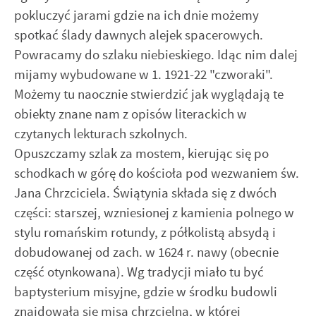
pokluczyć jarami gdzie na ich dnie możemy
spotkać ślady dawnych alejek spacerowych.
Powracamy do szlaku niebieskiego. Idąc nim dalej
mijamy wybudowane w 1. 1921-22 "czworaki".
Możemy tu naocznie stwierdzić jak wyglądają te
obiekty znane nam z opisów literackich w
czytanych lekturach szkolnych.
Opuszczamy szlak za mostem, kierując się po
schodkach w górę do kościoła pod wezwaniem św.
Jana Chrzciciela. Świątynia składa się z dwóch
części: starszej, wzniesionej z kamienia polnego w
stylu romańskim rotundy, z półkolistą absydą i
dobudowanej od zach. w 1624 r. nawy (obecnie
część otynkowana). Wg tradycji miało tu być
baptysterium misyjne, gdzie w środku budowli
znajdowała się misa chrzcielna, w której