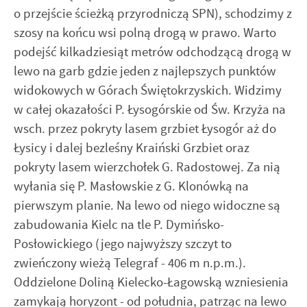
o przejście ścieżką przyrodniczą SPN), schodzimy z
szosy na końcu wsi polną drogą w prawo. Warto
podejść kilkadziesiąt metrów odchodzącą drogą w
lewo na garb gdzie jeden z najlepszych punktów
widokowych w Górach Świętokrzyskich. Widzimy
w całej okazałości P. Łysogórskie od Św. Krzyża na
wsch. przez pokryty lasem grzbiet Łysogór aż do
Łysicy i dalej bezleśny Kraiński Grzbiet oraz
pokryty lasem wierzchołek G. Radostowej. Za nią
wyłania się P. Masłowskie z G. Klonówką na
pierwszym planie. Na lewo od niego widoczne są
zabudowania Kielc na tle P. Dymińsko-
Posłowickiego (jego najwyższy szczyt to
zwieńczony wieżą Telegraf - 406 m n.p.m.).
Oddzielone Doliną Kielecko-Łagowską wzniesienia
zamykają horyzont - od południa, patrząc na lewo