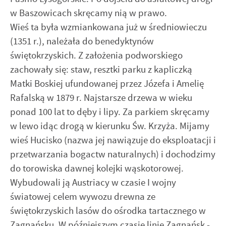
w Baszowicach skręcamy nią w prawo.
Wieś ta była wzmiankowana już w średniowieczu
(1351 r.), należała do benedyktynów
świętokrzyskich. Z założenia podworskiego
zachowały się: staw, resztki parku z kapliczką
Matki Boskiej ufundowanej przez Józefa i Amelię
Rafalską w 1879 r. Najstarsze drzewa w wieku
ponad 100 lat to dęby i lipy. Za parkiem skręcamy
w lewo idąc drogą w kierunku Św. Krzyża. Mijamy
wieś Hucisko (nazwa jej nawiązuje do eksploatacji i
przetwarzania bogactw naturalnych) i dochodzimy
do torowiska dawnej kolejki wąskotorowej.
Wybudowali ją Austriacy w czasie I wojny
światowej celem wywozu drewna ze
świętokrzyskich lasów do ośrodka tartacznego w
Zagnańsku. W późniejszym czasie linię Zagnańsk -