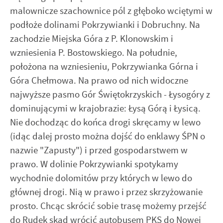
malownicze szachownice pól z głęboko wciętymi w
podłoże dolinami Pokrzywianki i Dobruchny. Na
zachodzie Miejska Góra z P. Klonowskim i
wzniesienia P. Bostowskiego. Na południe,
położona na wzniesieniu, Pokrzywianka Górna i
Góra Chełmowa. Na prawo od nich widoczne
najwyższe pasmo Gór Świętokrzyskich - Łysogóry z
dominującymi w krajobrazie: Łysą Górą i Łysicą.
Nie dochodząc do końca drogi skręcamy w lewo
(idąc dalej prosto można dojść do enklawy ŚPN o
nazwie "Zapusty") i przed gospodarstwem w
prawo. W dolinie Pokrzywianki spotykamy
wychodnie dolomitów przy których w lewo do
głównej drogi. Nią w prawo i przez skrzyżowanie
prosto. Chcąc skrócić sobie trasę możemy przejść
do Rudek skąd wrócić autobusem PKS do Nowej