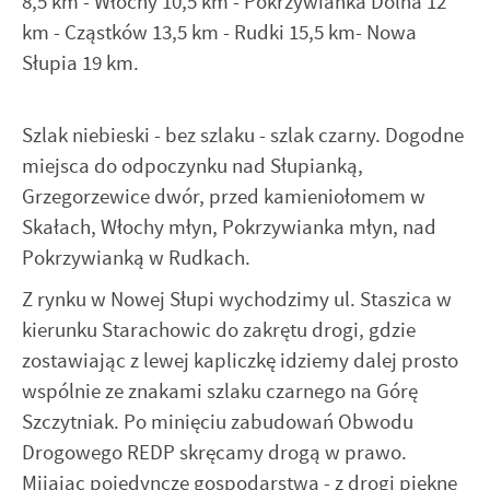
8,5 km - Włochy 10,5 km - Pokrzywianka Dolna 12
km - Cząstków 13,5 km - Rudki 15,5 km- Nowa
Słupia 19 km.
Szlak niebieski - bez szlaku - szlak czarny. Dogodne
miejsca do odpoczynku nad Słupianką,
Grzegorzewice dwór, przed kamieniołomem w
Skałach, Włochy młyn, Pokrzywianka młyn, nad
Pokrzywianką w Rudkach.
Z rynku w Nowej Słupi wychodzimy ul. Staszica w
kierunku Starachowic do zakrętu drogi, gdzie
zostawiając z lewej kapliczkę idziemy dalej prosto
wspólnie ze znakami szlaku czarnego na Górę
Szczytniak. Po minięciu zabudowań Obwodu
Drogowego REDP skręcamy drogą w prawo.
Mijając pojedyncze gospodarstwa - z drogi piękne