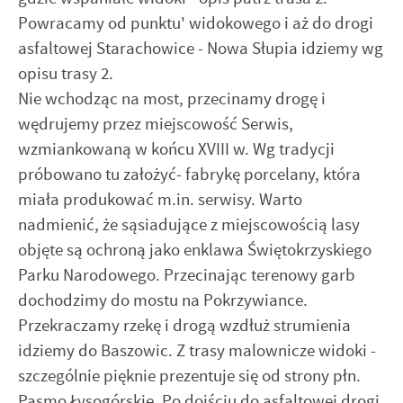
Powracamy od punktu' widokowego i aż do drogi
asfaltowej Starachowice - Nowa Słupia idziemy wg
opisu trasy 2.
Nie wchodząc na most, przecinamy drogę i
wędrujemy przez miejscowość Serwis,
wzmiankowaną w końcu XVIII w. Wg tradycji
próbowano tu założyć- fabrykę porcelany, która
miała produkować m.in. serwisy. Warto
nadmienić, że sąsiadujące z miejscowością lasy
objęte są ochroną jako enklawa Świętokrzyskiego
Parku Narodowego. Przecinając terenowy garb
dochodzimy do mostu na Pokrzywiance.
Przekraczamy rzekę i drogą wzdłuż strumienia
idziemy do Baszowic. Z trasy malownicze widoki -
szczególnie pięknie prezentuje się od strony płn.
Pasmo Łysogórskie. Po dojściu do asfaltowej drogi