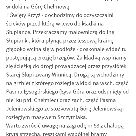
widoki na Górę Chełmową
i Święty Krzyż - dochodzimy do oczyszczalni
ścieków przed którą w lewo do kładki na
Słupiance. Przekraczamy malowniczą dolinę
Słupianki, która płynąc przez lessową krainę
głęboko wcina się w podłoże - doskonale widać tu
postępującą erozję brzegów. Za kładką wspinamy
się ścieżką do drogi prowadzącej przez przysiółek
Starej Słupi zwany Winnicą. Drogą tą wchodzimy
na grzbiet z którego rozległe widoki na wsch. część
Pasma Łysogórskiego (Łysa Góra oraz odsunięty od
niej ku płd. Chełmiec) oraz zach. część Pasma
Jeleniowskiego ze stożkowatą Górę Jeleniowską i
rozległym masywem Szczytniaka.
Warto zwrócić uwagę na zagrodę nr 53 z chałupą
krytą strzechą, resztkami wspólnej bramy