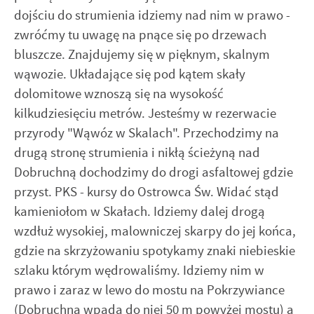
dojściu do strumienia idziemy nad nim w prawo -
zwróćmy tu uwagę na pnące się po drzewach
bluszcze. Znajdujemy się w pięknym, skalnym
wąwozie. Układające się pod kątem skały
dolomitowe wznoszą się na wysokość
kilkudziesięciu metrów. Jesteśmy w rezerwacie
przyrody "Wąwóz w Skalach". Przechodzimy na
drugą stronę strumienia i nikłą ścieżyną nad
Dobruchną dochodzimy do drogi asfaltowej gdzie
przyst. PKS - kursy do Ostrowca Św. Widać stąd
kamieniołom w Skałach. Idziemy dalej drogą
wzdłuż wysokiej, malowniczej skarpy do jej końca,
gdzie na skrzyżowaniu spotykamy znaki niebieskie
szlaku którym wędrowaliśmy. Idziemy nim w
prawo i zaraz w lewo do mostu na Pokrzywiance
(Dobruchną wpada do niej 50 m powyżej mostu) a