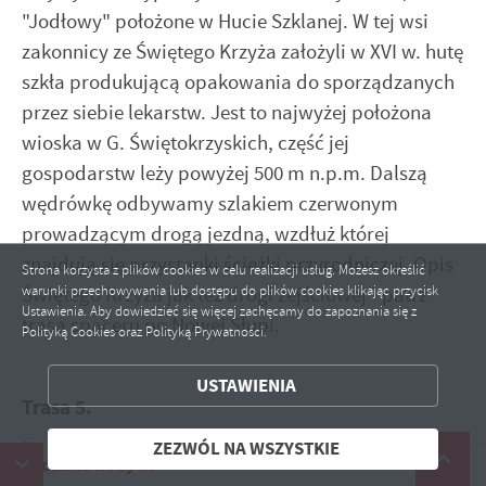
"Jodłowy" położone w Hucie Szklanej. W tej wsi
zakonnicy ze Świętego Krzyża założyli w XVI w. hutę
szkła produkującą opakowania do sporządzanych
przez siebie lekarstw. Jest to najwyżej położona
wioska w G. Świętokrzyskich, część jej
gospodarstw leży powyżej 500 m n.p.m. Dalszą
wędrówkę odbywamy szlakiem czerwonym
prowadzącym drogą jezdną, wzdłuż której
ZAPISZ WYBRANE
znajdują się przystanki ścieżki przyrodniczej. Opis
Strona korzysta z plików cookies w celu realizacji usług. Możesz określić
ZEZWÓL NA WSZYSTKIE
Świętego Krzyża jak też drogi zejściowej - patrz
warunki przechowywania lub dostępu do plików cookies klikając przycisk
Ustawienia. Aby dowiedzieć się więcej zachęcamy do zapoznania się z
trasa spaceru po Nowej Słupi.
Polityką Cookies oraz Polityką Prywatności.
USTAWIENIA
Trasa 5.
Nowa Słupia - Stara Słupia 1,5 km - Jeleniów 3,5
ZEZWÓL NA WSZYSTKIE
anie wody !!!
km - Skoszyn 5,5 km - G. Szczytniak 9,5 km - G.