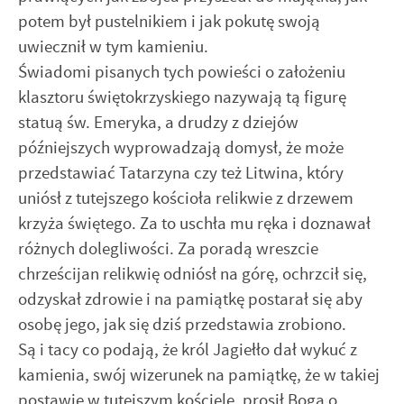
potem był pustelnikiem i jak pokutę swoją
uwiecznił w tym kamieniu.
Świadomi pisanych tych powieści o założeniu
klasztoru świętokrzyskiego nazywają tą figurę
statuą św. Emeryka, a drudzy z dziejów
późniejszych wyprowadzają domysł, że może
przedstawiać Tatarzyna czy też Litwina, który
uniósł z tutejszego kościoła relikwie z drzewem
krzyża świętego. Za to uschła mu ręka i doznawał
różnych dolegliwości. Za poradą wreszcie
chrześcijan relikwię odniósł na górę, ochrzcił się,
odzyskał zdrowie i na pamiątkę postarał się aby
osobę jego, jak się dziś przedstawia zrobiono.
Są i tacy co podają, że król Jagiełło dał wykuć z
kamienia, swój wizerunek na pamiątkę, że w takiej
postawie w tutejszym kościele, prosił Boga o