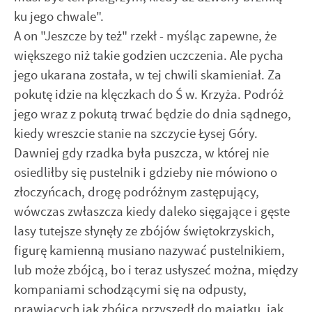
ku jego chwale".
A on "Jeszcze by też" rzekł - myśląc zapewne, że
większego niż takie godzien uczczenia. Ale pycha
jego ukarana została, w tej chwili skamieniał. Za
pokutę idzie na klęczkach do Ś w. Krzyża. Podróż
jego wraz z pokutą trwać będzie do dnia sądnego,
kiedy wreszcie stanie na szczycie Łysej Góry.
Dawniej gdy rzadka była puszcza, w której nie
osiedliłby się pustelnik i gdzieby nie mówiono o
złoczyńcach, drogę podróżnym zastępujący,
wówczas zwłaszcza kiedy daleko sięgające i gęste
lasy tutejsze słynęły ze zbójów świętokrzyskich,
figurę kamienną musiano nazywać pustelnikiem,
lub może zbójcą, bo i teraz usłyszeć można, między
kompaniami schodzącymi się na odpusty,
prawiących jak zbójca przyszedł do majątku, jak