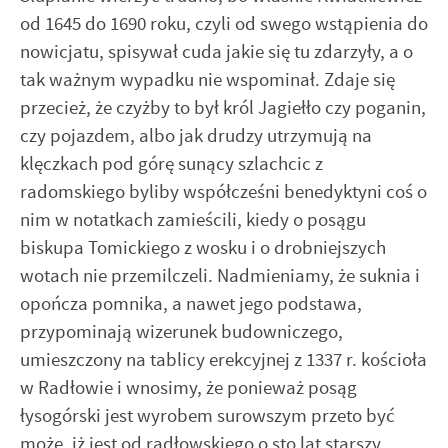
od 1645 do 1690 roku, czyli od swego wstąpienia do
nowicjatu, spisywał cuda jakie się tu zdarzyły, a o
tak ważnym wypadku nie wspominał. Zdaje się
przecież, że czyżby to był król Jagiełło czy poganin,
czy pojazdem, albo jak drudzy utrzymują na
klęczkach pod górę sunący szlachcic z
radomskiego byliby współcześni benedyktyni coś o
nim w notatkach zamieścili, kiedy o posągu
biskupa Tomickiego z wosku i o drobniejszych
wotach nie przemilczeli. Nadmieniamy, że suknia i
opończa pomnika, a nawet jego podstawa,
przypominają wizerunek budowniczego,
umieszczony na tablicy erekcyjnej z 1337 r. kościoła
w Radłowie i wnosimy, że ponieważ posąg
łysogórski jest wyrobem surowszym przeto być
może, iż jest od radłowskiego o sto lat starszy.