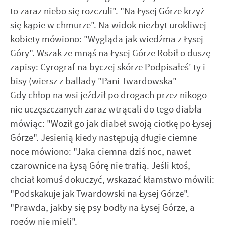
to zaraz niebo się rozczuli". "Na Łysej Górze krzyż
się kąpie w chmurze". Na widok niezbyt urokliwej
kobiety mówiono: "Wygląda jak wiedźma z Łysej
Góry". Wszak ze mnąś na Łysej Górze Robił o duszę
zapisy: Cyrograf na byczej skórze Podpisałeś' ty i
bisy (wiersz z ballady "Pani Twardowska"
Gdy chłop na wsi jeździł po drogach przez nikogo
nie uczęszczanych zaraz wtrącali do tego diabła
mówiąc: "Woził go jak diabeł swoją ciotkę po Łysej
Górze". Jesienią kiedy następują długie ciemne
noce mówiono: "Jaka ciemna dziś noc, nawet
czarownice na Łysą Górę nie trafią. Jeśli ktoś,
chciał komuś dokuczyć, wskazać kłamstwo mówili:
"Podskakuje jak Twardowski na Łysej Górze".
"Prawda, jakby się psy bodły na Łysej Górze, a
rogów nie mieli".