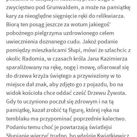
zwycięstwo pod Grunwaldem, a może na pamiątkę
kary za nieoględne sięgnięcie ręki do relikwiarza.
Biorą ten posąg jeszcze za wotum jakiegoś'
pobożnego pielgrzyma uzdrowionego celem
uwiecznienia doznanego cudu. Jakoż podanie
pomiędzy mieszkańcami Słupi, mówi że szlachcic z
okolic Radomia, w czasach króla Jana Kazimierza
sparaliżowany na rękę, nogę i mowę, ofiarował się
do drzewa krzyża świętego a przywieziony w to
miejsce dał znak, aby zdjęto go z pojazdu, bo na
widok kościoła chce oddać cześć Drzewu Żywota.
Gdy to uczyniono poczuł się zdrowym i na tą
pamiątkę, kazał zrobić tą figurę, której ręka na
temblaku ma przypominać poprzednie kalectwo.
Podaniu temu choć je powtarzają światlejsi
Słupianie wierzyć trudno, bo właśnie Kwiatkiewicz