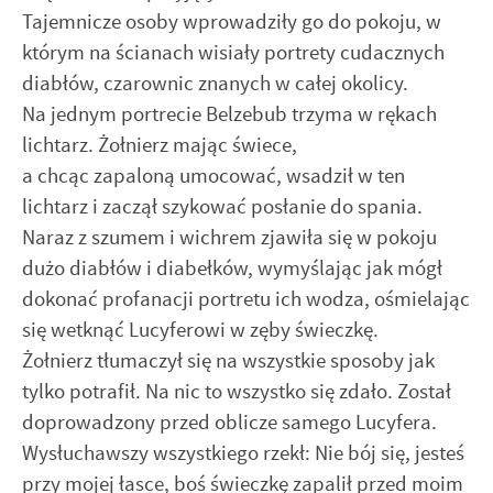
Tajemnicze osoby wprowadziły go do pokoju, w
którym na ścianach wisiały portrety cudacznych
diabłów, czarownic znanych w całej okolicy.
Na jednym portrecie Belzebub trzyma w rękach
lichtarz. Żołnierz mając świece,
a chcąc zapaloną umocować, wsadził w ten
lichtarz i zaczął szykować posłanie do spania.
Naraz z szumem i wichrem zjawiła się w pokoju
dużo diabłów i diabełków, wymyślając jak mógł
dokonać profanacji portretu ich wodza, ośmielając
się wetknąć Lucyferowi w zęby świeczkę.
Żołnierz tłumaczył się na wszystkie sposoby jak
tylko potrafił. Na nic to wszystko się zdało. Został
doprowadzony przed oblicze samego Lucyfera.
Wysłuchawszy wszystkiego rzekł: Nie bój się, jesteś
przy mojej łasce, boś świeczkę zapalił przed moim