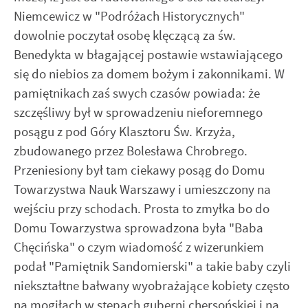
Niemcewicz w "Podróżach Historycznych"
dowolnie poczytał osobę klęczącą za św.
Benedykta w błagającej postawie wstawiającego
się do niebios za domem bożym i zakonnikami. W
pamiętnikach zaś swych czasów powiada: że
szczęśliwy był w sprowadzeniu nieforemnego
posągu z pod Góry Klasztoru Św. Krzyża,
zbudowanego przez Bolesława Chrobrego.
Przeniesiony był tam ciekawy posąg do Domu
Towarzystwa Nauk Warszawy i umieszczony na
wejściu przy schodach. Prosta to zmyłka bo do
Domu Towarzystwa sprowadzona była "Baba
Chęcińska" o czym wiadomość z wizerunkiem
podał "Pamiętnik Sandomierski" a takie baby czyli
niekształtne bałwany wyobrażające kobiety często
na mogiłach w stepach guberni chersońskiej i na