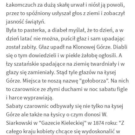
funkcjonalności.
Promocyjne pliki cookies służą do prezentowania Ci naszych
Łakomczuch za dużą skałę urwał i niósł ją powoli,
Więcej
komunikatów na podstawie analizy Twoich upodobań oraz
przez to spóźniony usłyszał głos z ziemi i zobaczył
Twoich zwyczajów dotyczących przeglądanej witryny
internetowej. Treści promocyjne mogą pojawić się na
jasność świątyń.
stronach podmiotów trzecich lub firm będących naszymi
Była to pasterka, a diabeł myślał, że to dzień, a w
partnerami oraz innych dostawców usług. Firmy te działają
dzień latać nie można, puścił głaz i sam upadając
w charakterze pośredników prezentujących nasze treści w
został zabity. Głaz upadł na Klonowej Górze. Diabli
postaci wiadomości, ofert, komunikatów mediów
społecznościowych.
się o tym dowiedzieli i w piekle żałobę ogłosili. A
łzy szatańskie spadające na ziemię twardniały i w
głazy się zamieniały. Stąd tyle głazów na Łysej
Górze. Miejsca te noszą nazwę "gołoborza". Na nich
to czarownice ze złymi duchami w noc sabatu figle
i harce wyprawiają.
Sabaty czarownic odbywały się nie tylko na Łysej
Górze ale także na Łysicy o czym donosi W.
Siarkowski w "Gazecie Kieleckiej" w 1874 roku: "Z
całego kraju kobiety chcące się wydoskonalić w