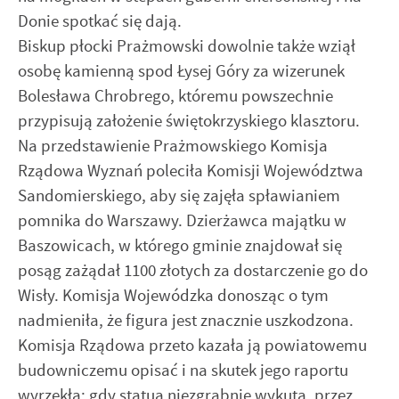
Donie spotkać się dają.
Biskup płocki Prażmowski dowolnie także wziął
osobę kamienną spod Łysej Góry za wizerunek
Bolesława Chrobrego, któremu powszechnie
przypisują założenie świętokrzyskiego klasztoru.
Na przedstawienie Prażmowskiego Komisja
Rządowa Wyznań poleciła Komisji Województwa
Sandomierskiego, aby się zajęła spławianiem
pomnika do Warszawy. Dzierżawca majątku w
Baszowicach, w którego gminie znajdował się
posąg zażądał 1100 złotych za dostarczenie go do
Wisły. Komisja Wojewódzka donosząc o tym
nadmieniła, że figura jest znacznie uszkodzona.
Komisja Rządowa przeto kazała ją powiatowemu
budowniczemu opisać i na skutek jego raportu
wyrzekła: gdy statua niezgrabnie wykuta, przez