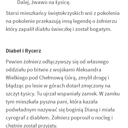
Dalej, żwawo na Łysicę.
Starsi mieszkańcy świętokrzyskich wsi z pokolenia
na pokolenie przekazują inną legendę o żołnierzu
który zapalił diabłu świeczkę i został bogatym.
Diabeł i Rycerz
Pewien żołnierz odłączywszy się od własnego
oddziału po bitwie z wojskami Aleksandra
Wielkiego pod Chełmową Górą, zmylił drogę i
błądząc po lesie w górach dotarł zmęczony na
szczyt Łysicy. Tu ujrzał wspaniały zamek. W zamku
tym mieszkała pyszna pani, która kazała
podwładnym nazywać się boginią Dianą i miała
cyrograf z diabłem. Żołnierz poprosił o nocleg i
chętnie został przyjęty.