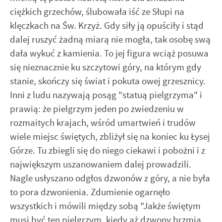
ciężkich grzechów, ślubowała iść ze Słupi na
klęczkach na Św. Krzyż. Gdy siły ją opuściły i stąd
dalej ruszyć żadną miarą nie mogła, tak osobę swą
dała wykuć z kamienia. To jej figura wciąż posuwa
się nieznacznie ku szczytowi góry, na którym gdy
stanie, skończy się świat i pokuta owej grzesznicy.
Inni z ludu nazywają posąg "statuą pielgrzyma" i
prawią: że pielgrzym jeden po zwiedzeniu w
rozmaitych krajach, wśród umartwień i trudów
wiele miejsc świętych, zbliżył się na koniec ku Łysej
Górze. Tu zbiegli się do niego ciekawi i pobożni i z
największym uszanowaniem dalej prowadzili.
Nagle usłyszano odgłos dzwonów z góry, a nie była
to pora dzwonienia. Zdumienie ogarnęło
wszystkich i mówili między sobą "Jakże świętym
musi być ten pielgrzym, kiedy aż dzwony brzmią