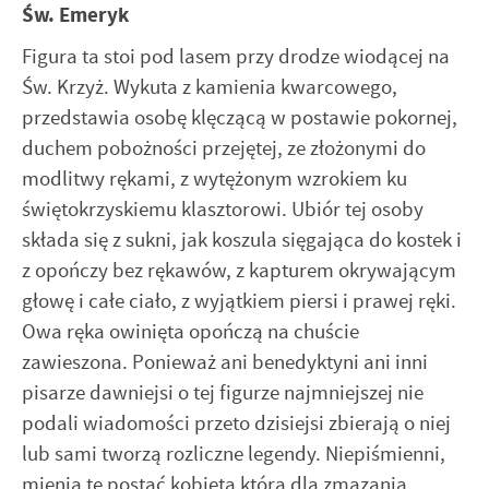
Św. Emeryk
Figura ta stoi pod lasem przy drodze wiodącej na
Św. Krzyż. Wykuta z kamienia kwarcowego,
przedstawia osobę klęczącą w postawie pokornej,
duchem pobożności przejętej, ze złożonymi do
modlitwy rękami, z wytężonym wzrokiem ku
świętokrzyskiemu klasztorowi. Ubiór tej osoby
składa się z sukni, jak koszula sięgająca do kostek i
z opończy bez rękawów, z kapturem okrywającym
głowę i całe ciało, z wyjątkiem piersi i prawej ręki.
Owa ręka owinięta opończą na chuście
zawieszona. Ponieważ ani benedyktyni ani inni
pisarze dawniejsi o tej figurze najmniejszej nie
podali wiadomości przeto dzisiejsi zbierają o niej
lub sami tworzą rozliczne legendy. Niepiśmienni,
mienią tę postać kobietą która dla zmazania