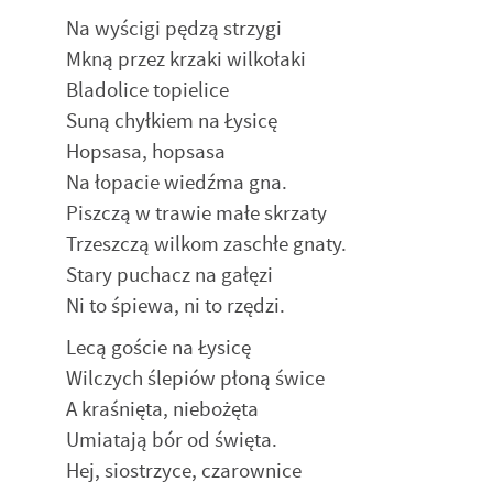
Na wyścigi pędzą strzygi
Mkną przez krzaki wilkołaki
Bladolice topielice
Suną chyłkiem na Łysicę
Hopsasa, hopsasa
Na łopacie wiedźma gna.
Piszczą w trawie małe skrzaty
Trzeszczą wilkom zaschłe gnaty.
Stary puchacz na gałęzi
Ni to śpiewa, ni to rzędzi.
Lecą goście na Łysicę
Wilczych ślepiów płoną świce
A kraśnięta, niebożęta
Umiatają bór od święta.
Hej, siostrzyce, czarownice