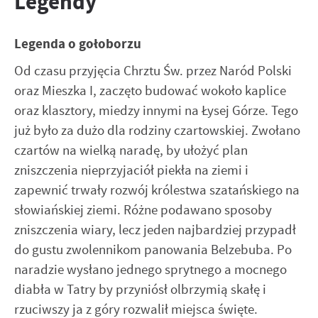
Legendy
Funkcjonalne i personalizacyjne
korzystasz, może działać bez zakłóceń.
Tego typu pliki cookies umożliwiają stronie internetowej
zapamiętanie wprowadzonych przez Ciebie ustawień oraz
Legenda o gołoborzu
Zapoznaj się z
POLITYKĄ PRYWATNOŚCI I PLIKÓW COOKIES
.
personalizację określonych funkcjonalności czy
Od czasu przyjęcia Chrztu Św. przez Naród Polski
prezentowanych treści.
oraz Mieszka I, zaczęto budować wokoło kaplice
Dzięki tym plikom cookies możemy zapewnić Ci większy
Więcej
komfort korzystania z funkcjonalności naszej strony
oraz klasztory, miedzy innymi na Łysej Górze. Tego
poprzez dopasowanie jej do Twoich indywidualnych
już było za dużo dla rodziny czartowskiej. Zwołano
preferencji. Wyrażenie zgody na funkcjonalne i
Analityczne
czartów na wielką naradę, by ułożyć plan
personalizacyjne pliki cookies gwarantuje dostępność
Analityczne pliki cookies pomagają nam rozwijać się i
większej ilości funkcji na stronie.
zniszczenia nieprzyjaciół piekła na ziemi i
dostosowywać do Twoich potrzeb.
zapewnić trwały rozwój królestwa szatańskiego na
Cookies analityczne pozwalają na uzyskanie informacji w
Więcej
słowiańskiej ziemi. Różne podawano sposoby
zakresie wykorzystywania witryny internetowej, miejsca
zniszczenia wiary, lecz jeden najbardziej przypadł
oraz częstotliwości, z jaką odwiedzane są nasze serwisy
www. Dane pozwalają nam na ocenę naszych serwisów
do gustu zwolennikom panowania Belzebuba. Po
Reklamowe
internetowych pod względem ich popularności wśród
naradzie wysłano jednego sprytnego a mocnego
Dzięki reklamowym plikom cookies prezentujemy Ci
użytkowników. Zgromadzone informacje są przetwarzane w
najciekawsze informacje i aktualności na stronach naszych
diabła w Tatry by przyniósł olbrzymią skałę i
formie zanonimizowanej. Wyrażenie zgody na analityczne
partnerów.
pliki cookies gwarantuje dostępność wszystkich
rzuciwszy ja z góry rozwalił miejsca święte.