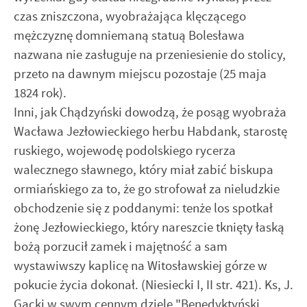
czas zniszczona, wyobrażająca klęczącego
mężczyznę domniemaną statuą Bolesława
nazwana nie zasługuje na przeniesienie do stolicy,
przeto na dawnym miejscu pozostaje (25 maja
1824 rok).
Inni, jak Chądzyński dowodzą, że posąg wyobraża
Wacława Jezłowieckiego herbu Habdank, starostę
ruskiego, wojewodę podolskiego rycerza
walecznego sławnego, który miał zabić biskupa
ormiańskiego za to, że go strofował za nieludzkie
obchodzenie się z poddanymi: tenże los spotkał
żonę Jezłowieckiego, który nareszcie tknięty łaską
bożą porzucił zamek i majętność a sam
wystawiwszy kaplicę na Witosławskiej górze w
pokucie życia dokonał. (Niesiecki I, II str. 421). Ks, J.
Gacki w swym cennym dziele "Benedyktyński