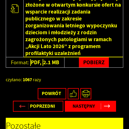
upodobań oraz Twoich zwyczajów dotyczących
złożone w otwartym konkursie ofert na
przeglądanej witryny internetowej. Treści promocyjne
wsparcie realizacji zadania
mogą pojawić się na stronach podmiotów trzecich lub firm
publicznego w zakresie
będących naszymi partnerami oraz innych dostawców
zorganizowania letniego wypoczynku
usług. Firmy te działają w charakterze pośredników
dzieciom i młodzieży z rodzin
prezentujących nasze treści w postaci wiadomości, ofert,
zagrożonych patologiami w ramach
komunikatów mediów społecznościowych.
„Akcji Lato 2026” z programem
profilaktyki uzależnień
PDF,
2.1 MB
POBIERZ
Format:
1067
czytano:
razy
POWRÓT
POPRZEDNI
NASTĘPNY
Pozostałe