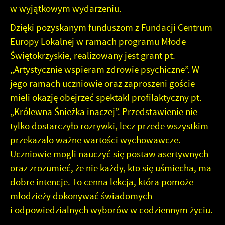
naszych komunikatów na podstawie analizy Twoich
w wyjątkowym wydarzeniu.
upodobań oraz Twoich zwyczajów dotyczących
przeglądanej witryny internetowej. Treści promocyjne
Dzięki pozyskanym funduszom z Fundacji Centrum
mogą pojawić się na stronach podmiotów trzecich lub firm
Europy Lokalnej w ramach programu Młode
będących naszymi partnerami oraz innych dostawców
Świętokrzyskie, realizowany jest grant pt.
usług. Firmy te działają w charakterze pośredników
prezentujących nasze treści w postaci wiadomości, ofert,
„Artystycznie wspieram zdrowie psychiczne”. W
komunikatów mediów społecznościowych.
jego ramach uczniowie oraz zaproszeni goście
mieli okazję obejrzeć spektakl profilaktyczny pt.
„Królewna Śnieżka inaczej”. Przedstawienie nie
tylko dostarczyło rozrywki, lecz przede wszystkim
przekazało ważne wartości wychowawcze.
Uczniowie mogli nauczyć się postaw asertywnych
oraz zrozumieć, że nie każdy, kto się uśmiecha, ma
dobre intencje. To cenna lekcja, która pomoże
młodzieży dokonywać świadomych
i odpowiedzialnych wyborów w codziennym życiu.