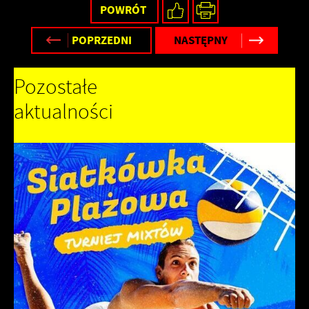
POWRÓT
POPRZEDNI
NASTĘPNY
Pozostałe
aktualności