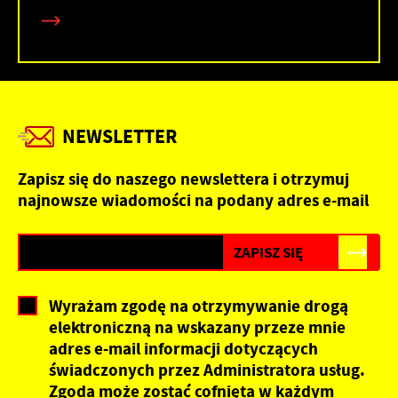
NEWSLETTER
Zapisz się do naszego newslettera i otrzymuj
najnowsze wiadomości na podany adres e-mail
Wyrażam zgodę na otrzymywanie drogą
elektroniczną na wskazany przeze mnie
adres e-mail informacji dotyczących
świadczonych przez Administratora usług.
Zgoda może zostać cofnięta w każdym