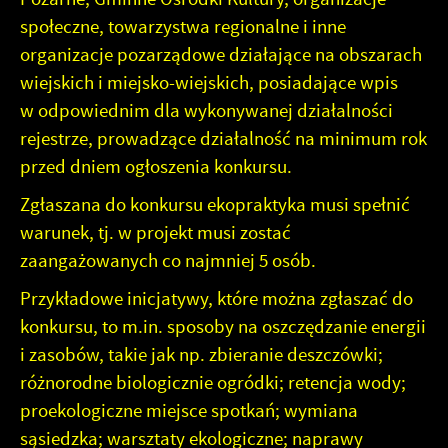
upodobań oraz Twoich zwyczajów dotyczących
społeczne, towarzystwa regionalne i inne
przeglądanej witryny internetowej. Treści promocyjne
organizacje pozarządowe działające na obszarach
mogą pojawić się na stronach podmiotów trzecich lub firm
wiejskich i miejsko-wiejskich, posiadające wpis
będących naszymi partnerami oraz innych dostawców
usług. Firmy te działają w charakterze pośredników
w odpowiednim dla wykonywanej działalności
prezentujących nasze treści w postaci wiadomości, ofert,
rejestrze, prowadzące działalność na minimum rok
komunikatów mediów społecznościowych.
przed dniem ogłoszenia konkursu.
Zgłaszana do konkursu ekopraktyka musi spełnić
warunek, tj. w projekt musi zostać
zaangażowanych co najmniej 5 osób.
Przykładowe inicjatywy, które można zgłaszać do
konkursu, to m.in. sposoby na oszczędzanie energii
i zasobów, takie jak np. zbieranie deszczówki;
różnorodne biologicznie ogródki; retencja wody;
proekologiczne miejsce spotkań; wymiana
sąsiedzka; warsztaty ekologiczne; naprawy