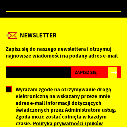
NEWSLETTER
Zapisz się do naszego newslettera i otrzymuj
najnowsze wiadomości na podany adres e-mail
Wyrażam zgodę na otrzymywanie drogą
elektroniczną na wskazany przeze mnie
adres e-mail informacji dotyczących
świadczonych przez Administratora usług.
Zgoda może zostać cofnięta w każdym
czasie.
Polityka prywatności i plików