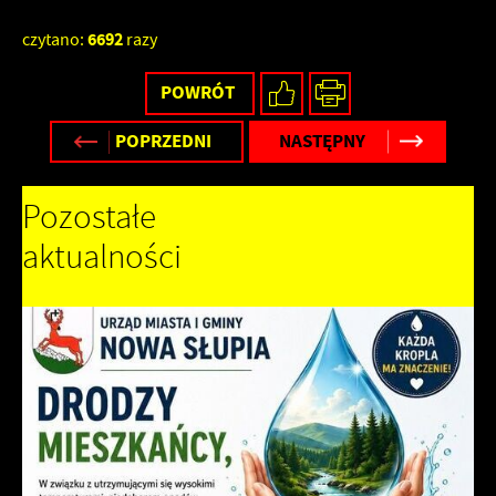
6692
czytano:
razy
POWRÓT
POPRZEDNI
NASTĘPNY
Pozostałe
aktualności