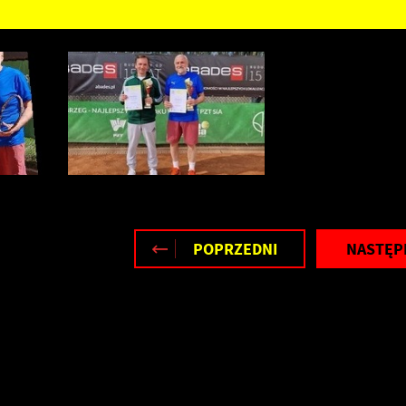
POPRZEDNI
NASTĘP
stawienia
zanujemy Twoją prywatność. Możesz zmienić ustawienia cookies lub
aakceptować je wszystkie. W dowolnym momencie możesz dokonać zmiany
woich ustawień.