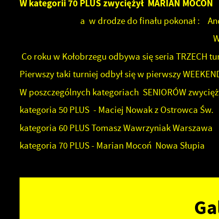
W kategorii 70 PLUS zwyciężył MARIAN MOCOŃ
a w drodze do finału pokonał : Andrze
Wiesława Bąka z WA
Co roku w Kołobrzegu odbywa się seria TRZECH t
Pierwszy taki turniej odbył się w pierwszy WEEKEN
W poszczególnych kategoriach SENIORÓW zwycięży
kategoria 50 PLUS - Maciej Nowak z Ostrowca Św.
kategoria 60 PLUS Tomasz Wawrzyniak Warszawa
kategoria 70 PLUS - Marian Mocoń Nowa Słupia
Ga