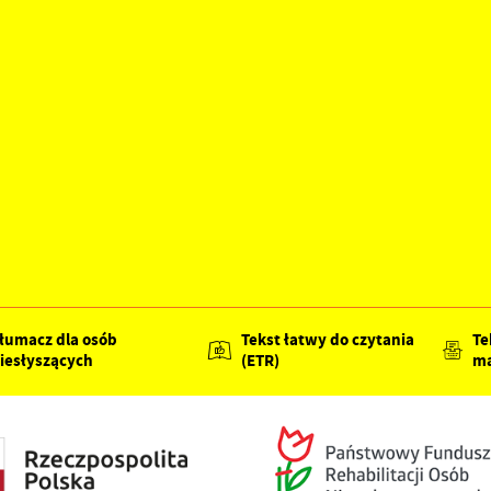
łumacz dla osób
Tekst łatwy do czytania
Te
iesłyszących
(ETR)
ma