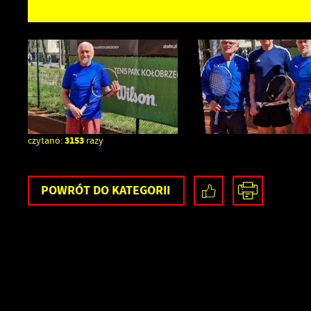
3153
czytano:
razy
POWRÓT
DO KATEGORII
U
S
z
s