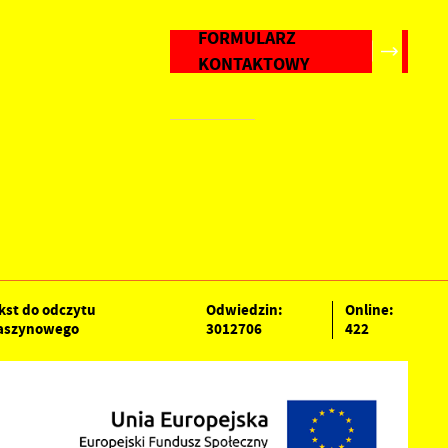
FORMULARZ
KONTAKTOWY
kst do odczytu
Odwiedzin:
Online:
szynowego
3012706
422