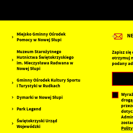
s
Z
R
z
D
f
a
P
W
p
Miejsko Gminny Ośrodek
N
p
Pomocy w Nowej Słupi
s
d
Muzeum Starożytnego
Zapisz się
n
Hutnictwa Świętokrzyskiego
otrzymuj 
s
im. Mieczysława Radwana w
podany ad
Nowej Słupi
Gminny Ośrodek Kultury Sportu
i Turystyki w Rudkach
Wyraż
Dymarki w Nowej Słupi
drogą
przez
Park Legend
dotyc
Admin
Świętokrzyski Urząd
zosta
Wojewódzki
Polit