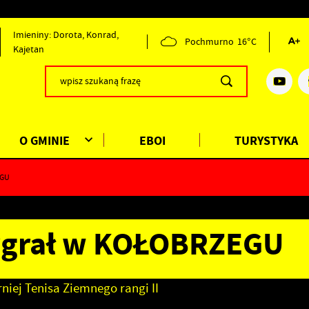
Imieniny: Dorota, Konrad,
Pochmurno
16°C
Kajetan
O GMINIE
EBOI
TURYSTYKA
EGU
grał w KOŁOBRZEGU
ej Tenisa Ziemnego rangi II