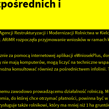
pośrednich i
encji Restrukturyzacji i Modernizacji Rolnictwa w Kielc
 r. ARiMR rozpoczęła przyjmowanie wniosków w ramach k
znie za pomocą internetowej aplikacji eWniosekPlus, do
zy nie mają komputerów, mogą liczyć na techniczne wspar
ożna konsultować również za pośrednictwem infolinii. 
wnemu zawodowo prowadzącemu działalność rolniczą. M
emia, do której chce otrzymać płatności, powinna być w
ysługuje także rolnikowi, który ma mniej niż 1 ha gruntó