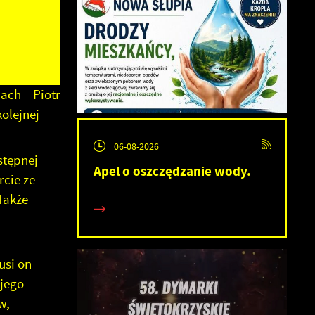
ach – Piotr
olejnej
06-08-2026
stępnej
Apel o oszczędzanie wody.
cie ze
Także
usi on
 jego
w,