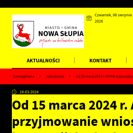
Przejdź do menu.
Przejdź do wyszukiwarki.
Przejdź do treści.
Przejdź do ustawień wielkości czcionki.
Wyłącz wersję kontrastową strony.
Czwartek, 06 sierpnia
2026
AKTUALNOŚCI
KONTAKT
Strona główna
Aktualności
Od 15 marca 2024 r. ARiMR rozpoczęł
18-03-2024
Od 15 marca 2024 r.
przyjmowanie wnios