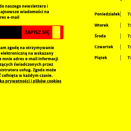
romocyjne pliki cookies służą do prezentowania Ci naszych komunikatów na
 do naszego newslettera i
ięcej
odstawie analizy Twoich upodobań oraz Twoich zwyczajów dotyczących
najnowsze wiadomości na
Poniedziałek
7
rzeglądanej witryny internetowej. Treści promocyjne mogą pojawić się na
res e-mail
tronach podmiotów trzecich lub firm będących naszymi partnerami oraz innych
Wtorek
7
ostawców usług. Firmy te działają w charakterze pośredników prezentujących
asze treści w postaci wiadomości, ofert, komunikatów mediów
Środa
7
połecznościowych.
Czwartek
7
am zgodę na otrzymywanie
 elektroniczną na wskazany
Piątek
7
e mnie adres e-mail informacji
zących świadczonych przez
istratora usług. Zgoda może
ć cofnięta w każdym czasie.
yka prywatności i plików cookies