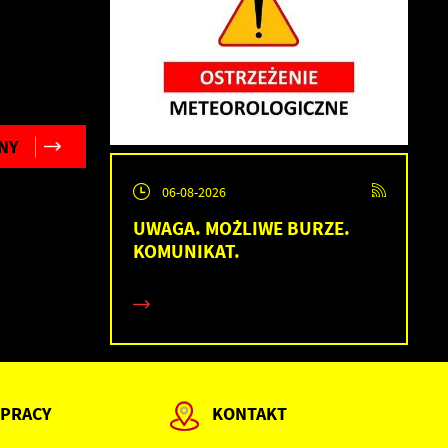
NY
06-08-2026
h
UWAGA. MOŻLIWE BURZE.
KOMUNIKAT.
 PRACY
KONTAKT