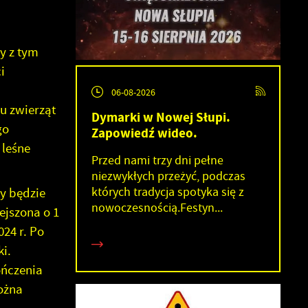
y z tym
i
06-08-2026
u zwierząt
Dymarki w Nowej Słupi.
go
Zapowiedź wideo.
 leśne
Przed nami trzy dni pełne
niezwykłych przeżyć, podczas
których tradycja spotyka się z
y będzie
nowoczesnością.Festyn...
ejszona o 1
24 r. Po
i.
ończenia
można