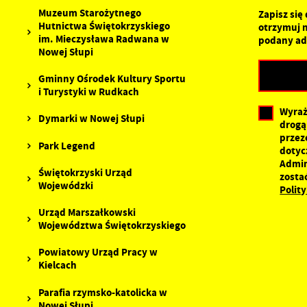
Muzeum Starożytnego
P
Zapisz się
W
p
Hutnictwa Świętokrzyskiego
otrzymuj 
p
im. Mieczysława Radwana w
podany ad
s
Nowej Słupi
d
n
Gminny Ośrodek Kultury Sportu
s
i Turystyki w Rudkach
Wyraż
Dymarki w Nowej Słupi
drogą
przez
Park Legend
dotyc
Admin
Świętokrzyski Urząd
zosta
Wojewódzki
Polit
Urząd Marszałkowski
Województwa Świętokrzyskiego
Powiatowy Urząd Pracy w
Kielcach
Parafia rzymsko-katolicka w
Nowej Słupi