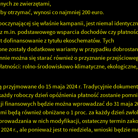
anych ze zwierzętami,
łby otrzymać, wynosi co najmniej 200 euro.
poczynającej się właśnie kampanii, jest niemal identyczn
cz m.in. podstawowego wsparcia dochodów czy płatnośc
st dofinansowanie z tytułu ekoschematów. Tych
ne zostały dodatkowe warianty w przypadku dobrostan
nie można się starać również o przyznanie przejściowe
stawienia
atności: rolno-środowiskowo-klimatyczne, ekologiczne,
są przyjmowane do 15 maja 2024 r. Tradycyjnie dokument
zanujemy Twoją prywatność. Możesz zmienić ustawienia cookies lub
aakceptować je wszystkie. W dowolnym momencie możesz dokonać zmiany
każdy roboczy dzień opóźnienia płatność zostanie pomni
woich ustawień.
cji finansowych będzie można wprowadzać do 31 maja 20
mi będą również obniżane o 1 proc. za każdy dzień zwłok
iezbędne
rowadzania w nich modyfikacji, ostateczny termin zak
iezbędne pliki cookies służą do prawidłowego funkcjonowania strony
024 r., ale ponieważ jest to niedziela, wnioski będzie 
nternetowej i umożliwiają Ci komfortowe korzystanie z oferowanych przez nas
sług.