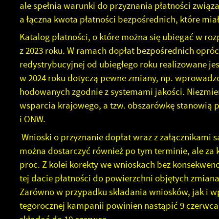
ale spełnia warunki do przyznania płatności związ
a łączna kwota płatności bezpośrednich, które mia
Katalog płatności, o które można się ubiegać w roz
z 2023 roku. W ramach dopłat bezpośrednich opró
redystrybucyjnej od ubiegłego roku realizowane je
w 2024 roku dotyczą pewne zmiany, np. wprowadzo
hodowanych zgodnie z systemami jakości. Niezmien
U
wsparcia krajowego, a tzw. obszarówkę stanowią pł
i ONW.
Wnioski o przyznanie dopłat wraz z załącznikami 
S
z
można dostarczyć również po tym terminie, ale za 
s
proc. Z kolei korekty we wnioskach bez konsekwen
tej dacie płatności do powierzchni objętych zmiana
N
Zarówno w przypadku składania wniosków, jak i wp
N
tegorocznej kampanii powinien nastąpić 9 czerwca 2
i
u