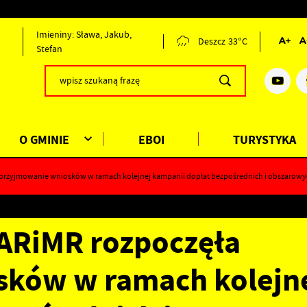
Imieniny: Sława, Jakub,
Deszcz
33°C
Stefan
O GMINIE
EBOI
TURYSTYKA
a przyjmowanie wniosków w ramach kolejnej kampanii dopłat bezpośrednich i obszarowy
 ARiMR rozpoczęła
ków w ramach kolejn